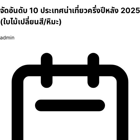
จัดอันดับ 10 ประเทศน่าเที่ยวครึ่งปีหลัง 2025
(ใบไม้เปลี่ยนสี/หิมะ)
admin