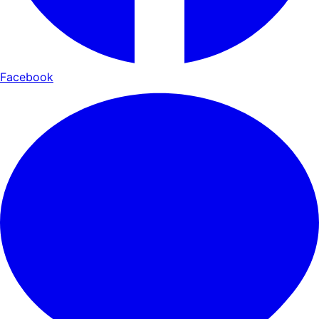
Facebook