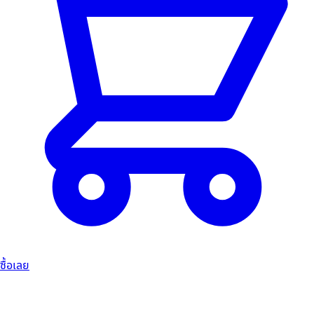
ซื้อเลย