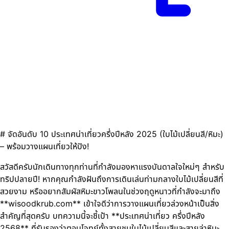
# จัดอันดับ 10 ประเทศน่าเที่ยวครึ่งปีหลัง 2025 (ใบไม้เปลี่ยนสี/หิมะ)
– พร้อมวางแผนเที่ยวให้ปัง!
สวัสดีครับนักเดินทางทุกท่านที่กำลังมองหาแรงบันดาลใจใหม่ๆ สำหรับ
ทริปปลายปี! หากคุณกำลังฝันถึงการเดินเล่นท่ามกลางใบไม้เปลี่ยนสีที่
สวยงาม หรืออยากสัมผัสหิมะขาวโพลนในช่วงฤดูหนาวที่กำลังจะมาถึง
**wisoodkrub.com** เข้าใจดีว่าการวางแผนเที่ยวล่วงหน้าเป็นสิ่ง
สำคัญที่สุดครับ บทความนี้จะชี้เป้า **ประเทศน่าเที่ยว ครึ่งปีหลัง
2568** ที่รับรองว่าตอบโจทย์ทั้งสายชมใบไม้เปลี่ยนสีและสายล่าหิมะ