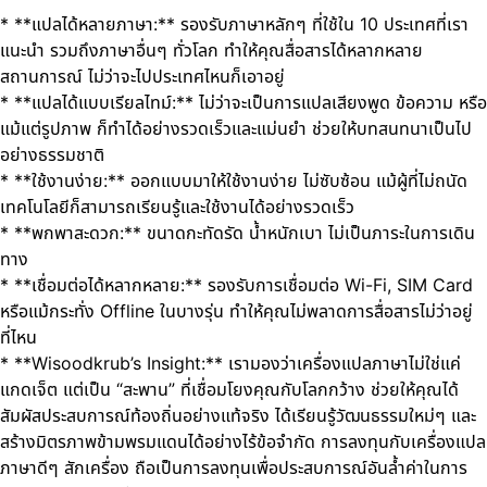
* **แปลได้หลายภาษา:** รองรับภาษาหลักๆ ที่ใช้ใน 10 ประเทศที่เรา
แนะนำ รวมถึงภาษาอื่นๆ ทั่วโลก ทำให้คุณสื่อสารได้หลากหลาย
สถานการณ์ ไม่ว่าจะไปประเทศไหนก็เอาอยู่
* **แปลได้แบบเรียลไทม์:** ไม่ว่าจะเป็นการแปลเสียงพูด ข้อความ หรือ
แม้แต่รูปภาพ ก็ทำได้อย่างรวดเร็วและแม่นยำ ช่วยให้บทสนทนาเป็นไป
อย่างธรรมชาติ
* **ใช้งานง่าย:** ออกแบบมาให้ใช้งานง่าย ไม่ซับซ้อน แม้ผู้ที่ไม่ถนัด
เทคโนโลยีก็สามารถเรียนรู้และใช้งานได้อย่างรวดเร็ว
* **พกพาสะดวก:** ขนาดกะทัดรัด น้ำหนักเบา ไม่เป็นภาระในการเดิน
ทาง
* **เชื่อมต่อได้หลากหลาย:** รองรับการเชื่อมต่อ Wi-Fi, SIM Card
หรือแม้กระทั่ง Offline ในบางรุ่น ทำให้คุณไม่พลาดการสื่อสารไม่ว่าอยู่
ที่ไหน
* **Wisoodkrub’s Insight:** เรามองว่าเครื่องแปลภาษาไม่ใช่แค่
แกดเจ็ต แต่เป็น “สะพาน” ที่เชื่อมโยงคุณกับโลกกว้าง ช่วยให้คุณได้
สัมผัสประสบการณ์ท้องถิ่นอย่างแท้จริง ได้เรียนรู้วัฒนธรรมใหม่ๆ และ
สร้างมิตรภาพข้ามพรมแดนได้อย่างไร้ข้อจำกัด การลงทุนกับเครื่องแปล
ภาษาดีๆ สักเครื่อง ถือเป็นการลงทุนเพื่อประสบการณ์อันล้ำค่าในการ