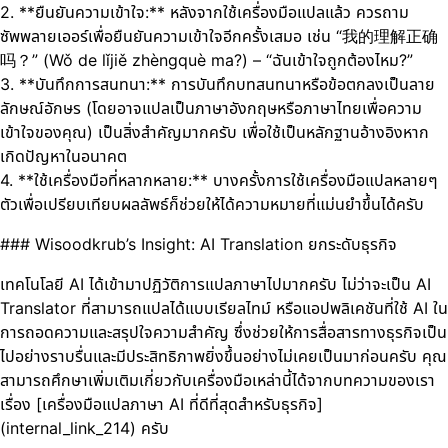
2. **ยืนยันความเข้าใจ:** หลังจากใช้เครื่องมือแปลแล้ว ควรถาม
ซัพพลายเออร์เพื่อยืนยันความเข้าใจอีกครั้งเสมอ เช่น “我的理解正确
吗？” (Wǒ de lǐjiě zhèngquè ma?) – “ฉันเข้าใจถูกต้องไหม?”
3. **บันทึกการสนทนา:** การบันทึกบทสนทนาหรือข้อตกลงเป็นลาย
ลักษณ์อักษร (โดยอาจแปลเป็นภาษาอังกฤษหรือภาษาไทยเพื่อความ
เข้าใจของคุณ) เป็นสิ่งสำคัญมากครับ เพื่อใช้เป็นหลักฐานอ้างอิงหาก
เกิดปัญหาในอนาคต
4. **ใช้เครื่องมือที่หลากหลาย:** บางครั้งการใช้เครื่องมือแปลหลายๆ
ตัวเพื่อเปรียบเทียบผลลัพธ์ก็ช่วยให้ได้ความหมายที่แม่นยำขึ้นได้ครับ
### Wisoodkrub’s Insight: AI Translation ยกระดับธุรกิจ
เทคโนโลยี AI ได้เข้ามาปฏิวัติการแปลภาษาไปมากครับ ไม่ว่าจะเป็น AI
Translator ที่สามารถแปลได้แบบเรียลไทม์ หรือแอปพลิเคชันที่ใช้ AI ใน
การถอดความและสรุปใจความสำคัญ ซึ่งช่วยให้การสื่อสารทางธุรกิจเป็น
ไปอย่างราบรื่นและมีประสิทธิภาพยิ่งขึ้นอย่างไม่เคยเป็นมาก่อนครับ คุณ
สามารถศึกษาเพิ่มเติมเกี่ยวกับเครื่องมือเหล่านี้ได้จากบทความของเรา
เรื่อง [เครื่องมือแปลภาษา AI ที่ดีที่สุดสำหรับธุรกิจ]
(internal_link_214) ครับ