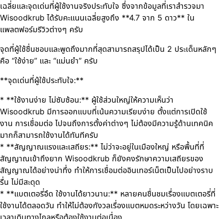
เฉลี่ยและจุดเด่นที่ผู้ใช้งานจริงประทับใจ ซึ่งจากข้อมูลที่เราสำรวจมา
Wisoodkrub ได้รับคะแนนเฉลี่ยสูงถึง **4.7 จาก 5 ดาว** ใน
แพลตฟอร์มรีวิวต่างๆ ครับ
จุดที่ผู้ใช้ชื่นชอบและพูดถึงมากที่สุดสามารถสรุปได้เป็น 2 ประเด็นหลักๆ
คือ “ใช้ง่าย” และ “แม่นยำ” ครับ
**จุดเด่นที่ผู้ใช้ประทับใจ:**
* **ใช้งานง่าย ไม่ซับซ้อน:** ผู้ใช้ส่วนใหญ่ให้ความเห็นว่า
Wisoodkrub มีการออกแบบที่เน้นความเรียบง่าย ตั้งแต่การเปิดใช้
งาน การเชื่อมต่อ ไปจนถึงการตั้งค่าต่างๆ ไม่ต้องมีความรู้ด้านเทคนิค
มากก็สามารถใช้งานได้ทันทีครับ
* **สัญญาณแรงและเสถียร:** ไม่ว่าจะอยู่ในเมืองใหญ่ หรือพื้นที่ที่
สัญญาณเข้าถึงยาก Wisoodkrub ก็ยังคงรักษาความเสถียรของ
สัญญาณได้อย่างน่าทึ่ง ทำให้การเชื่อมต่ออินเทอร์เน็ตเป็นไปอย่างราบ
รื่น ไม่มีสะดุด
* **แบตเตอรี่อึด ใช้งานได้ยาวนาน:** หลายคนชื่นชมเรื่องแบตเตอรี่ที่
ใช้งานได้ตลอดวัน ทำให้ไม่ต้องกังวลเรื่องแบตหมดระหว่างวัน โดยเฉพาะ
เวลาเดินทางไกลหรือต้องใช้งานต่อเนื่อง