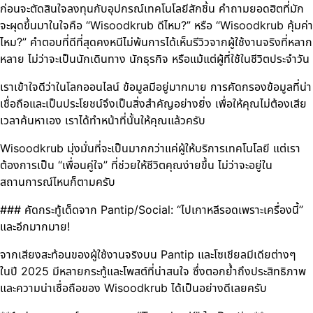
ก่อนจะตัดสินใจลงทุนกับอุปกรณ์เทคโนโลยีสักชิ้น คำถามยอดฮิตที่มัก
จะผุดขึ้นมาในใจคือ “Wisoodkrub ดีไหม?” หรือ “Wisoodkrub คุ้มค่า
ไหม?” คำตอบที่ดีที่สุดคงหนีไม่พ้นการได้เห็นรีวิวจากผู้ใช้งานจริงที่หลาก
หลาย ไม่ว่าจะเป็นนักเดินทาง นักธุรกิจ หรือแม้แต่ผู้ที่ใช้ในชีวิตประจำวัน
เราเข้าใจดีว่าในโลกออนไลน์ ข้อมูลมีอยู่มากมาย การคัดกรองข้อมูลที่น่า
เชื่อถือและเป็นประโยชน์จึงเป็นสิ่งสำคัญอย่างยิ่ง เพื่อให้คุณไม่ต้องเสีย
เวลาค้นหาเอง เราได้ทำหน้าที่นั้นให้คุณแล้วครับ
Wisoodkrub มุ่งมั่นที่จะเป็นมากกว่าแค่ผู้ให้บริการเทคโนโลยี แต่เรา
ต้องการเป็น “เพื่อนคู่ใจ” ที่ช่วยให้ชีวิตคุณง่ายขึ้น ไม่ว่าจะอยู่ใน
สถานการณ์ไหนก็ตามครับ
### คัดกระทู้เด็ดจาก Pantip/Social: “ไปเกาหลีรอดเพราะเครื่องนี้”
และอีกมากมาย!
จากเสียงสะท้อนของผู้ใช้งานจริงบน Pantip และโซเชียลมีเดียต่างๆ
ในปี 2025 มีหลายกระทู้และโพสต์ที่น่าสนใจ ซึ่งตอกย้ำถึงประสิทธิภาพ
และความน่าเชื่อถือของ Wisoodkrub ได้เป็นอย่างดีเลยครับ