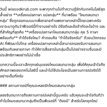
วันนี้ wisoodkrub.com จะพาทุกท่านไปทำความรู้จักกับเทคโนโลยีสุด
ล้ำอย่าง **เครื่องแปลภาษา แปลกลุ่ม** ที่มาพร้อม “โหมดสนทนา
กลุ่ม” ซึ่งถูกออกแบบมาเพื่อทลายกำแพงภาษาเหล่านี้โดยเฉพาะครับ
เราจะมาดูกันว่าฟีเจอร์นี้ทำงานอย่างไร มีข้อดีและข้อจำกัดอะไรบ้าง และ
ที่สำคัญที่สุดคือ **เครื่องแปลภาษาโหมดสนทนากลุ่ม คุย 5 ภาษา
พร้อมกัน** ทำได้จริงไหม? คำตอบคือ “ทำได้จริงครับ!” ด้วยนวัตกรรม
AI ที่พัฒนาไปไกล เครื่องแปลภาษาเหล่านี้สามารถรองรับการสนทนา
พร้อมกันหลายภาษา ทำให้การสื่อสารในกลุ่มเป็นไปอย่างราบรื่นและมี
ประสิทธิภาพอย่างไม่น่าเชื่อ
บทความนี้จะเจาะลึกทุกแง่มุมของโหมดสนทนากลุ่ม เพื่อให้คุณเข้าใจถึง
ศักยภาพของเทคโนโลยีนี้ และนำไปใช้ประโยชน์ในสถานการณ์จริงได้
อย่างเต็มที่ครับ
### สถานการณ์ที่คุณจะหลงรักโหมดสนทนากลุ่ม
ลองจินตนาการถึงสถานการณ์เหล่านี้ดูนะครับ แล้วคุณจะเข้าใจทันทีว่า
ทำไมโหมดสนทนากลุ่มถึงเป็นฟีเจอร์ที่ “ต้องมี” สำหรับโลกยุคใหม่