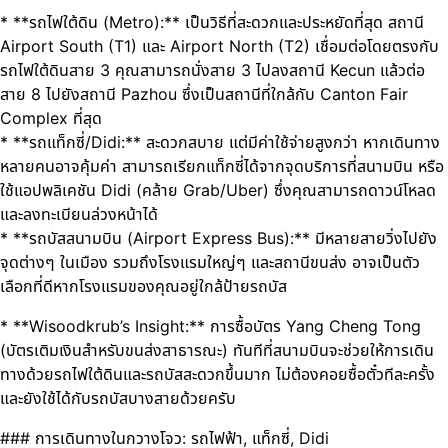
* **รถไฟใต้ดิน (Metro):** เป็นวิธีที่สะดวกและประหยัดที่สุด สถานี
Airport South (T1) และ Airport North (T2) เชื่อมต่อโดยตรงกับ
รถไฟใต้ดินสาย 3 คุณสามารถนั่งสาย 3 ไปลงสถานี Kecun แล้วต่อ
สาย 8 ไปยังสถานี Pazhou ซึ่งเป็นสถานีที่ใกล้กับ Canton Fair
Complex ที่สุด
* **รถแท็กซี่/Didi:** สะดวกสบาย แต่มีค่าใช้จ่ายสูงกว่า หากเดินทาง
หลายคนอาจคุ้มค่า สามารถเรียกแท็กซี่ได้จากจุดบริการที่สนามบิน หรือ
ใช้แอปพลิเคชัน Didi (คล้าย Grab/Uber) ซึ่งคุณสามารถดาวน์โหลด
และลงทะเบียนล่วงหน้าได้
* **รถบัสสนามบิน (Airport Express Bus):** มีหลายสายวิ่งไปยัง
จุดต่างๆ ในเมือง รวมถึงโรงแรมใหญ่ๆ และสถานีขนส่ง อาจเป็นตัว
เลือกที่ดีหากโรงแรมของคุณอยู่ใกล้ป้ายรถบัส
* **Wisoodkrub’s Insight:** การซื้อบัตร Yang Cheng Tong
(บัตรเติมเงินสำหรับขนส่งสาธารณะ) ทันทีที่สนามบินจะช่วยให้การเดิน
ทางด้วยรถไฟใต้ดินและรถบัสสะดวกขึ้นมาก ไม่ต้องคอยซื้อตั๋วทีละครั้ง
และยังใช้ได้กับรถบัสบางสายด้วยครับ
### การเดินทางในกวางโจว: รถไฟฟ้า, แท็กซี่, Didi