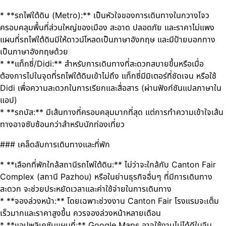
* **รถไฟใต้ดิน (Metro):** เป็นหัวใจของการเดินทางในกวางโจว
ครอบคลุมพื้นที่ส่วนใหญ่ของเมือง สะอาด ปลอดภัย และราคาไม่แพง
แผนที่รถไฟใต้ดินมีให้ดาวน์โหลดเป็นภาษาอังกฤษ และมีป้ายบอกทาง
เป็นภาษาอังกฤษด้วย
* **แท็กซี่/Didi:** สำหรับการเดินทางที่สะดวกสบายขึ้นหรือเมื่อ
ต้องการไปในจุดที่รถไฟใต้ดินเข้าไม่ถึง แท็กซี่มีมิเตอร์ที่ชัดเจน หรือใช้
Didi เพื่อความสะดวกในการเรียกและสื่อสาร (ผ่านฟังก์ชันแปลภาษาใน
แอป)
* **รถบัส:** มีเส้นทางที่ครอบคลุมมากที่สุด แต่การทำความเข้าใจเส้น
ทางอาจซับซ้อนกว่าสำหรับนักท่องเที่ยว
### เคล็ดลับการเดินทางและที่พัก
* **เลือกที่พักใกล้สถานีรถไฟใต้ดิน:** ไม่ว่าจะใกล้กับ Canton Fair
Complex (สถานี Pazhou) หรือในย่านธุรกิจอื่นๆ ที่มีการเดินทาง
สะดวก จะช่วยประหยัดเวลาและค่าใช้จ่ายในการเดินทาง
* **จองล่วงหน้า:** โดยเฉพาะช่วงงาน Canton Fair โรงแรมจะเต็ม
เร็วมากและราคาสูงขึ้น ควรจองล่วงหน้าหลายเดือน
* **แอปพลิเคชันแผนที่:** Google Maps อาจใช้งานไม่ได้ดีในจีน