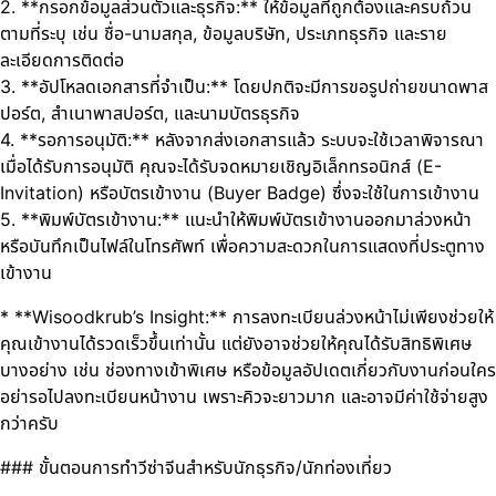
2. **กรอกข้อมูลส่วนตัวและธุรกิจ:** ให้ข้อมูลที่ถูกต้องและครบถ้วน
ตามที่ระบุ เช่น ชื่อ-นามสกุล, ข้อมูลบริษัท, ประเภทธุรกิจ และราย
ละเอียดการติดต่อ
3. **อัปโหลดเอกสารที่จำเป็น:** โดยปกติจะมีการขอรูปถ่ายขนาดพาส
ปอร์ต, สำเนาพาสปอร์ต, และนามบัตรธุรกิจ
4. **รอการอนุมัติ:** หลังจากส่งเอกสารแล้ว ระบบจะใช้เวลาพิจารณา
เมื่อได้รับการอนุมัติ คุณจะได้รับจดหมายเชิญอิเล็กทรอนิกส์ (E-
Invitation) หรือบัตรเข้างาน (Buyer Badge) ซึ่งจะใช้ในการเข้างาน
5. **พิมพ์บัตรเข้างาน:** แนะนำให้พิมพ์บัตรเข้างานออกมาล่วงหน้า
หรือบันทึกเป็นไฟล์ในโทรศัพท์ เพื่อความสะดวกในการแสดงที่ประตูทาง
เข้างาน
* **Wisoodkrub’s Insight:** การลงทะเบียนล่วงหน้าไม่เพียงช่วยให้
คุณเข้างานได้รวดเร็วขึ้นเท่านั้น แต่ยังอาจช่วยให้คุณได้รับสิทธิพิเศษ
บางอย่าง เช่น ช่องทางเข้าพิเศษ หรือข้อมูลอัปเดตเกี่ยวกับงานก่อนใคร
อย่ารอไปลงทะเบียนหน้างาน เพราะคิวจะยาวมาก และอาจมีค่าใช้จ่ายสูง
กว่าครับ
### ขั้นตอนการทำวีซ่าจีนสำหรับนักธุรกิจ/นักท่องเที่ยว