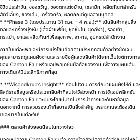
ชีวิตประจำวัน, ของขวัญ, ของตกแต่งบ้าน, เซรามิก, ผลิตภัณฑ์สำหรับ
สัตว์เลี้ยง, ของเล่น, เครื่องครัว, ผลิตภัณฑ์ดูแลส่วนบุคคล
* **Phase 3 (โดยประมาณ 31 ต.ค. – 4 พ.ย.):** เน้นสินค้ากลุ่มสิ่ง
ทอและเครื่องนุ่งห่ม (เสื้อผ้าแฟชั่น, ชุดชั้นใน, ชุดกีฬา), รองเท้า,
กระเป๋า, ยาและผลิตภัณฑ์เพื่อสุขภาพ, อาหาร, อุปกรณ์สำนักงาน
ภายในแต่ละเฟส จะมีการแบ่งโซนย่อยตามประเภทสินค้าอย่างชัดเจน
คุณสามารถดูแผนผังงานและรายชื่อผู้แสดงสินค้าได้จากเว็บไซต์ทางการ
ของ Canton Fair หรือแอปพลิเคชันมือถือของงาน เพื่อวางแผนเส้น
ทางเดินให้มีประสิทธิภาพที่สุด
* **Wisoodkrub’s Insight:** ก่อนไปงาน ควรศึกษาแผนผังให้ดี และ
ลิสต์รายชื่อบูธหรือประเภทสินค้าที่สนใจไว้ล่วงหน้า การใช้แอปพลิเคชัน
ของ Canton Fair จะมีประโยชน์มากในการนำทางและค้นหาข้อมูล
นอกจากนี้ การสวมรองเท้าที่สบายเป็นสิ่งสำคัญ เพราะคุณจะต้องเดิน
เยอะมากในแต่ละวัน!
### ตลาดค้าส่งยอดนิยมในกวางโจว
นอกเหนือจาก Canton Fair แล้ว กวางโจวยังมีตลาดค้าส่งขนาดใหญ่