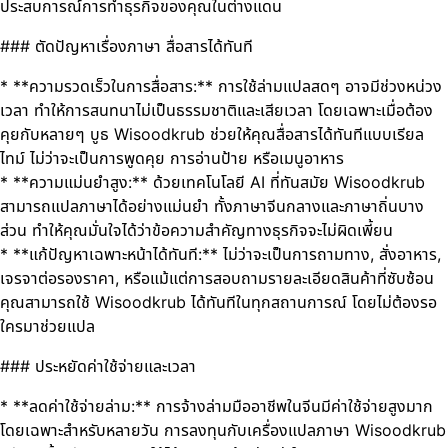
ประสบการณ์การทำธุรกิจของคุณในต่างแดน
### ตัดปัญหาเรื่องภาษา สื่อสารได้ทันที
* **ความรวดเร็วในการสื่อสาร:** การใช้ล่ามแปลสดๆ อาจมีช่วงหน่วง
เวลา ทำให้การสนทนาไม่เป็นธรรมชาติและเสียเวลา โดยเฉพาะเมื่อต้อง
คุยกับหลายๆ บูธ Wisoodkrub ช่วยให้คุณสื่อสารได้ทันทีแบบเรียล
ไทม์ ไม่ว่าจะเป็นการพูดคุย การอ่านป้าย หรือเมนูอาหาร
* **ความแม่นยำสูง:** ด้วยเทคโนโลยี AI ที่ทันสมัย Wisoodkrub
สามารถแปลภาษาได้อย่างแม่นยำ ทั้งภาษาจีนกลางและภาษาถิ่นบาง
ส่วน ทำให้คุณมั่นใจได้ว่าข้อความสำคัญทางธุรกิจจะไม่ผิดเพี้ยน
* **แก้ปัญหาเฉพาะหน้าได้ทันที:** ไม่ว่าจะเป็นการถามทาง, สั่งอาหาร,
เจรจาต่อรองราคา, หรือแม้แต่การสอบถามรายละเอียดสินค้าที่ซับซ้อน
คุณสามารถใช้ Wisoodkrub ได้ทันทีในทุกสถานการณ์ โดยไม่ต้องรอ
ใครมาช่วยแปล
### ประหยัดค่าใช้จ่ายและเวลา
* **ลดค่าใช้จ่ายล่าม:** การจ้างล่ามมืออาชีพในจีนมีค่าใช้จ่ายสูงมาก
โดยเฉพาะสำหรับหลายวัน การลงทุนกับเครื่องแปลภาษา Wisoodkrub