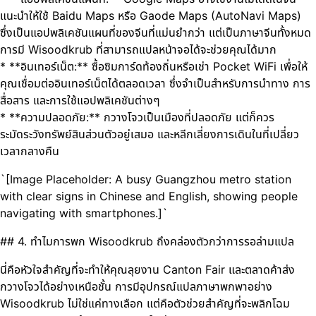
แนะนำให้ใช้ Baidu Maps หรือ Gaode Maps (AutoNavi Maps)
ซึ่งเป็นแอปพลิเคชันแผนที่ของจีนที่แม่นยำกว่า แต่เป็นภาษาจีนทั้งหมด
การมี Wisoodkrub ที่สามารถแปลหน้าจอได้จะช่วยคุณได้มาก
* **อินเทอร์เน็ต:** ซื้อซิมการ์ดท้องถิ่นหรือเช่า Pocket WiFi เพื่อให้
คุณเชื่อมต่ออินเทอร์เน็ตได้ตลอดเวลา ซึ่งจำเป็นสำหรับการนำทาง การ
สื่อสาร และการใช้แอปพลิเคชันต่างๆ
* **ความปลอดภัย:** กวางโจวเป็นเมืองที่ปลอดภัย แต่ก็ควร
ระมัดระวังทรัพย์สินส่วนตัวอยู่เสมอ และหลีกเลี่ยงการเดินในที่เปลี่ยว
เวลากลางคืน
`[Image Placeholder: A busy Guangzhou metro station
with clear signs in Chinese and English, showing people
navigating with smartphones.]`
## 4. ทำไมการพก Wisoodkrub ถึงคล่องตัวกว่าการรอล่ามแปล
นี่คือหัวใจสำคัญที่จะทำให้คุณลุยงาน Canton Fair และตลาดค้าส่ง
กวางโจวได้อย่างเหนือชั้น การมีอุปกรณ์แปลภาษาพกพาอย่าง
Wisoodkrub ไม่ใช่แค่ทางเลือก แต่คือตัวช่วยสำคัญที่จะพลิกโฉม