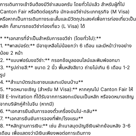
การเดินทางเข้าจีนต้องมีวีซ่าเสมอครับ โดยทั่วไปแล้ว สำหรับผู้ที่ไป
Canton Fair หรือติดต่อธุรกิจ มักจะขอวีซ่าประเภทธุรกิจ (M Visa)
หรือหากเป็นการเดินทางระยะสั้นและมีวัตถุประสงค์เพื่อการท่องเที่ยวเป็น
หลัก ก็สามารถขอวีซ่าท่องเที่ยว (L Visa) ได้
* **เอกสารที่จำเป็นสำหรับการขอวีซ่า (โดยทั่วไป):**
1. **พาสปอร์ต:** มีอายุเหลือไม่น้อยกว่า 6 เดือน และมีหน้าว่างอย่าง
น้อย 2 หน้า
2. **แบบฟอร์มขอวีซ่า:** กรอกข้อมูลออนไลน์และพิมพ์ออกมา
3. **รูปถ่ายสี:** ขนาด 2 นิ้ว พื้นหลังสีขาว ถ่ายไม่เกิน 6 เดือน 1-2
รูป
4. **สำเนาบัตรประชาชนและทะเบียนบ้าน**
5. **จดหมายเชิญ (สำหรับ M Visa):** หากคุณไป Canton Fair ให้
ใช้ E-Invitation ที่ได้รับจากการลงทะเบียนเป็นหลัก หรือจดหมายเชิญ
จากบริษัทคู่ค้าในจีน (หากมี)
6. **เอกสารยืนยันการจองตั๋วเครื่องบินไป-กลับ**
7. **เอกสารยืนยันการจองที่พัก/โรงแรม**
8. **หลักฐานการเงิน:** เช่น สำเนาสมุดบัญชีเงินฝากย้อนหลัง 3-6
เดือน เพื่อแสดงว่ามีเงินเพียงพอต่อการเดินทาง