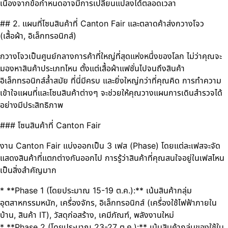
เนื่องจากข้อกำหนดอาจมีการเปลี่ยนแปลงได้ตลอดเวลา
## 2. แผนที่โซนสินค้าที่ Canton Fair และตลาดค้าส่งกวางโจว
(เสื้อผ้า, อิเล็กทรอนิกส์)
กวางโจวเป็นศูนย์กลางการค้าที่ใหญ่ที่สุดแห่งหนึ่งของโลก ไม่ว่าคุณจะ
มองหาสินค้าประเภทไหน ตั้งแต่เสื้อผ้าแฟชั่นไปจนถึงสินค้า
อิเล็กทรอนิกส์ล้ำสมัย ที่นี่มีครบ และยิ่งใหญ่กว่าที่คุณคิด การทำความ
เข้าใจแผนที่และโซนสินค้าต่างๆ จะช่วยให้คุณวางแผนการเดินสำรวจได้
อย่างมีประสิทธิภาพ
### โซนสินค้าที่ Canton Fair
งาน Canton Fair แบ่งออกเป็น 3 เฟส (Phase) โดยแต่ละเฟสจะจัด
แสดงสินค้าที่แตกต่างกันออกไป การรู้ว่าสินค้าที่คุณสนใจอยู่ในเฟสไหน
เป็นสิ่งสำคัญมาก
* **Phase 1 (โดยประมาณ 15-19 ต.ค.):** เน้นสินค้ากลุ่ม
อุตสาหกรรมหนัก, เครื่องจักร, อิเล็กทรอนิกส์ (เครื่องใช้ไฟฟ้าภายใน
บ้าน, สินค้า IT), วัสดุก่อสร้าง, เคมีภัณฑ์, พลังงานใหม่
* **Phase 2 (โดยประมาณ 23-27 ต.ค.):** เน้นสินค้ากลุ่มของใช้ใน