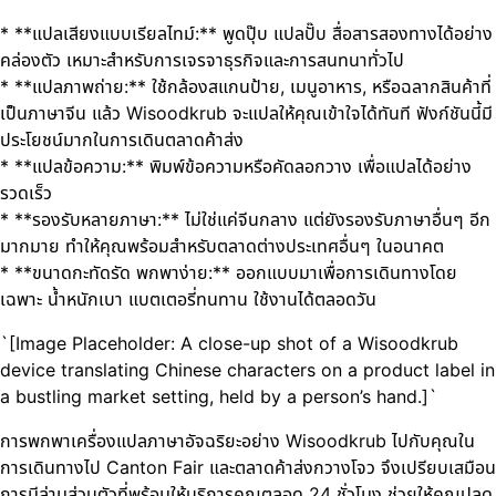
* **แปลเสียงแบบเรียลไทม์:** พูดปุ๊บ แปลปั๊บ สื่อสารสองทางได้อย่าง
คล่องตัว เหมาะสำหรับการเจรจาธุรกิจและการสนทนาทั่วไป
* **แปลภาพถ่าย:** ใช้กล้องสแกนป้าย, เมนูอาหาร, หรือฉลากสินค้าที่
เป็นภาษาจีน แล้ว Wisoodkrub จะแปลให้คุณเข้าใจได้ทันที ฟังก์ชันนี้มี
ประโยชน์มากในการเดินตลาดค้าส่ง
* **แปลข้อความ:** พิมพ์ข้อความหรือคัดลอกวาง เพื่อแปลได้อย่าง
รวดเร็ว
* **รองรับหลายภาษา:** ไม่ใช่แค่จีนกลาง แต่ยังรองรับภาษาอื่นๆ อีก
มากมาย ทำให้คุณพร้อมสำหรับตลาดต่างประเทศอื่นๆ ในอนาคต
* **ขนาดกะทัดรัด พกพาง่าย:** ออกแบบมาเพื่อการเดินทางโดย
เฉพาะ น้ำหนักเบา แบตเตอรี่ทนทาน ใช้งานได้ตลอดวัน
`[Image Placeholder: A close-up shot of a Wisoodkrub
device translating Chinese characters on a product label in
a bustling market setting, held by a person’s hand.]`
การพกพาเครื่องแปลภาษาอัจฉริยะอย่าง Wisoodkrub ไปกับคุณใน
การเดินทางไป Canton Fair และตลาดค้าส่งกวางโจว จึงเปรียบเสมือน
การมีล่ามส่วนตัวที่พร้อมให้บริการคุณตลอด 24 ชั่วโมง ช่วยให้คุณปลด