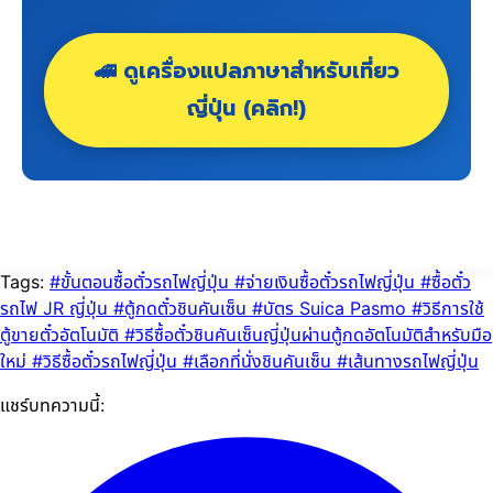
🚄 ดูเครื่องแปลภาษาสำหรับเที่ยว
ญี่ปุ่น (คลิก!)
Tags:
#ขั้นตอนซื้อตั๋วรถไฟญี่ปุ่น
#จ่ายเงินซื้อตั๋วรถไฟญี่ปุ่น
#ซื้อตั๋ว
รถไฟ JR ญี่ปุ่น
#ตู้กดตั๋วชินคันเซ็น
#บัตร Suica Pasmo
#วิธีการใช้
ตู้ขายตั๋วอัตโนมัติ
#วิธีซื้อตั๋วชินคันเซ็นญี่ปุ่นผ่านตู้กดอัตโนมัติสำหรับมือ
ใหม่
#วิธีซื้อตั๋วรถไฟญี่ปุ่น
#เลือกที่นั่งชินคันเซ็น
#เส้นทางรถไฟญี่ปุ่น
แชร์บทความนี้: