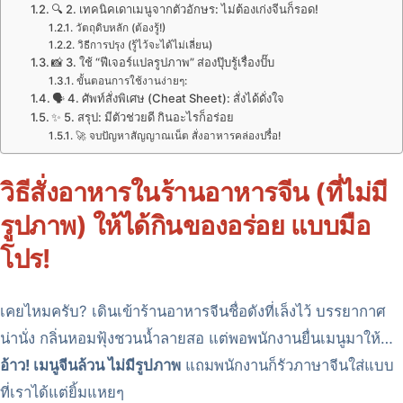
🔍 2. เทคนิคเดาเมนูจากตัวอักษร: ไม่ต้องเก่งจีนก็รอด!
วัตถุดิบหลัก (ต้องรู้!)
วิธีการปรุง (รู้ไว้จะได้ไม่เลี่ยน)
📸 3. ใช้ “ฟีเจอร์แปลรูปภาพ” ส่องปุ๊บรู้เรื่องปั๊บ
ขั้นตอนการใช้งานง่ายๆ:
🗣️ 4. ศัพท์สั่งพิเศษ (Cheat Sheet): สั่งได้ดั่งใจ
✨ 5. สรุป: มีตัวช่วยดี กินอะไรก็อร่อย
🚀 จบปัญหาสัญญาณเน็ต สั่งอาหารคล่องปรื๋อ!
วิธีสั่งอาหารในร้านอาหารจีน (ที่ไม่มี
รูปภาพ) ให้ได้กินของอร่อย แบบมือ
โปร!
เคยไหมครับ? เดินเข้าร้านอาหารจีนชื่อดังที่เล็งไว้ บรรยากาศ
น่านั่ง กลิ่นหอมฟุ้งชวนน้ำลายสอ แต่พอพนักงานยื่นเมนูมาให้…
อ้าว! เมนูจีนล้วน ไม่มีรูปภาพ
แถมพนักงานก็รัวภาษาจีนใส่แบบ
ที่เราได้แต่ยิ้มแหยๆ