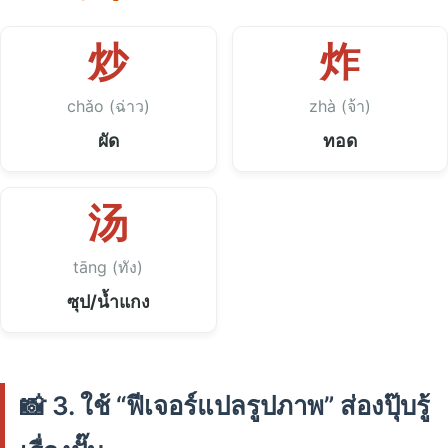
炒
炸
chǎo (ฉ่าว)
zhà (จ้า)
ผัด
ทอด
汤
tāng (ทัง)
ซุป/น้ำแกง
📸 3. ใช้ “ฟีเจอร์แปลรูปภาพ” ส่องปุ๊บรู้