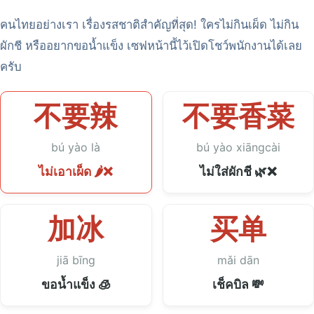
คนไทยอย่างเรา เรื่องรสชาติสำคัญที่สุด! ใครไม่กินเผ็ด ไม่กิน
ผักชี หรืออยากขอน้ำแข็ง เซฟหน้านี้ไว้เปิดโชว์พนักงานได้เลย
ครับ
不要辣
不要香菜
bú yào là
bú yào xiāngcài
ไม่เอาเผ็ด 🌶️❌
ไม่ใส่ผักชี 🌿❌
加冰
买单
jiā bīng
mǎi dān
ขอน้ำแข็ง 🧊
เช็คบิล 💸