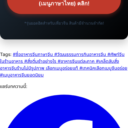
(เมนูภาษาไทย) คลิก!
*รุ่นยอดฮิตสำหรับเที่ยวจีน สินค้ามีจำนวนจำกัด!
Tags:
#ชื่ออาหารจีนภาษาจีน
#วัฒนธรรมการกินอาหารจีน
#ศัพท์จีน
ในร้านอาหาร
#สั่งติ่มซำอย่างไร
#อาหารจีนแต่ละภาค
#เคล็ดลับสั่ง
อาหารจีนร้านไม่มีรูปภาพ เลือกเมนูอร่อยแท้
#เทคนิคเลือกเมนูจีนอร่อย
#เมนูอาหารจีนยอดนิยม
แชร์บทความนี้: