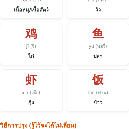
เนื้อหมู/เนื้อสัตว์
วัว
鸡
鱼
jī (จี)
yú (หยวี๋)
ไก่
ปลา
虾
饭
xiā (เซีย)
fàn (ฟ่าน)
กุ้ง
ข้าว
วิธีการปรุง (รู้ไว้จะได้ไม่เลี่ยน)