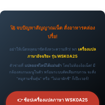
🚀 จบปัญหาสัญญาณเน็ต สั่งอาหารคล่อง
ปรื๋อ!
อย่าให้เน็ตหลุดมาขัดจังหวะความหิว! พก
เครื่องแปล
ภาษาอัจฉริยะ รุ่น WSK0A25
ตัวช่วยที่
แปลออฟไลน์ได้แม่นยำ
โดยไม่ต้องง้อเน็ต! มี
กล้องสแกนเมนูในตัว พร้อมระบบตัดเสียงรบกวน จะสั่ง
“หมูสามชั้นตุ๋น” หรือ “ไม่เอาผักชี” ก็เป๊ะเวอร์!
👉 ช้อปเครื่องแปลภาษา WSK0A25