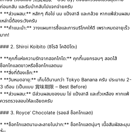
ก่อนกลับ และรีบนำกลับไปแจกจ่ายครับ
* **ส่วนผสม:** หลักๆ คือไข่ นม แป้งสาลี และกล้วย หากแพ้ส่วนผสม
เหล่านี้ต้องระวังครับ
* **คำแนะนำ:** วางแผนการซื้อและการบริโภคให้ดี เพราะหมดอายุเร็ว
มาก!
### 2. Shiroi Koibito (ชิโรอิ โคอิบิโตะ)
* **คุกกี้แห่งความรักจากฮอกไกโด:** คุกกี้เนยกรอบๆ สอดไส้
ช็อกโกแลตขาวหรือช็อกโกแลตนม
* **สิ่งที่ต้องเช็ก:**
* **วันหมดอายุ:** เก็บได้นานกว่า Tokyo Banana ครับ ประมาณ 2-
3 เดือน (เป็นแบบ 賞味期限 – Best Before)
* **ส่วนผสม:** มีส่วนผสมของนม ไข่ แป้งสาลี และถั่วเหลือง หากแพ้
ควรตรวจสอบให้ละเอียดครับ
### 3. Royce’ Chocolate (รอยส์ ช็อกโกแลต)
* **ช็อกโกแลตนามะละลายในปาก:** ช็อกโกแลตนุ่มๆ เนื้อสัมผัสละมุน
ลิ้น