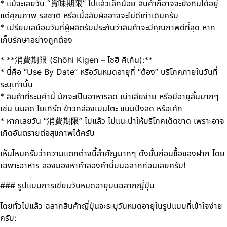
* แม้จะเลยวัน “賞味期限” ไปแล้วเล็กน้อย สินค้าก็อาจจะยังกินได้อยู่
แต่คุณภาพ รสชาติ หรือเนื้อสัมผัสอาจจะไม่ดีเท่าเดิมครับ
* เปรียบเสมือนวันที่ผู้ผลิตรับประกันว่าสินค้าจะมีคุณภาพดีที่สุด หาก
เก็บรักษาอย่างถูกต้อง
* **消費期限 (Shōhi Kigen – โชฮิ คิเก็น):**
* นี่คือ “Use By Date” หรือวันหมดอายุที่ “ต้อง” บริโภคภายในวันที่
ระบุเท่านั้น
* สินค้าที่ระบุคำนี้ มักจะเป็นอาหารสด เน่าเสียง่าย หรือมีอายุสั้นมากๆ
เช่น นมสด โยเกิร์ต ข้าวกล่องเบนโตะ ขนมปังสด หรือเค้ก
* หากเลยวัน “消費期限” ไปแล้ว ไม่แนะนำให้บริโภคเด็ดขาด เพราะอาจ
เกิดอันตรายต่อสุขภาพได้ครับ
เห็นไหมครับว่าความแตกต่างนี้สำคัญมากๆ ดังนั้นก่อนซื้อของฝาก โดย
เฉพาะอาหาร ลองมองหาคำสองคำนี้บนฉลากก่อนเลยครับ!
### รูปแบบการเขียนวันหมดอายุบนฉลากญี่ปุ่น
โดยทั่วไปแล้ว ฉลากสินค้าญี่ปุ่นจะระบุวันหมดอายุในรูปแบบที่เข้าใจง่าย
ครับ: