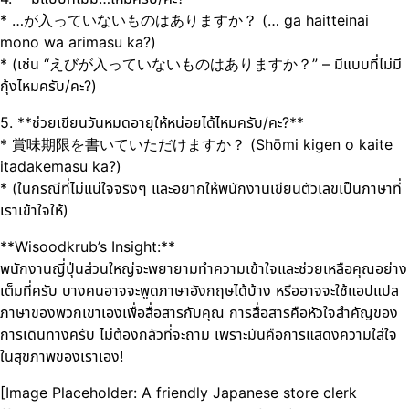
* …が入っていないものはありますか？ (… ga haitteinai
mono wa arimasu ka?)
* (เช่น “えびが入っていないものはありますか？” – มีแบบที่ไม่มี
กุ้งไหมครับ/คะ?)
5. **ช่วยเขียนวันหมดอายุให้หน่อยได้ไหมครับ/คะ?**
* 賞味期限を書いていただけますか？ (Shōmi kigen o kaite
itadakemasu ka?)
* (ในกรณีที่ไม่แน่ใจจริงๆ และอยากให้พนักงานเขียนตัวเลขเป็นภาษาที่
เราเข้าใจให้)
**Wisoodkrub’s Insight:**
พนักงานญี่ปุ่นส่วนใหญ่จะพยายามทำความเข้าใจและช่วยเหลือคุณอย่าง
เต็มที่ครับ บางคนอาจจะพูดภาษาอังกฤษได้บ้าง หรืออาจจะใช้แอปแปล
ภาษาของพวกเขาเองเพื่อสื่อสารกับคุณ การสื่อสารคือหัวใจสำคัญของ
การเดินทางครับ ไม่ต้องกลัวที่จะถาม เพราะมันคือการแสดงความใส่ใจ
ในสุขภาพของเราเอง!
[Image Placeholder: A friendly Japanese store clerk