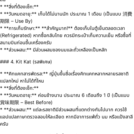
* **สิ่งที่ต้องเช็ก:**
* **วันหมดอายุ:** เก็บได้ไม่นานนัก ประมาณ 1 เดือน (เป็นแบบ 消費
期限 – Use By)
* **การเก็บรักษา:** **สำคัญมาก!** ต้องเก็บในตู้เย็นตลอดเวลา
(Refrigerated) หากซื้อกลับไทย ควรมีกระเป๋าเก็บความเย็น หรือซื้อที่
สนามบินก่อนขึ้นเครื่องครับ
* **ส่วนผสม:** มีส่วนผสมของนมและถั่วเหลืองเป็นหลัก
### 4. Kit Kat (รสพิเศษ)
* **คิทแคทสารพัดรส:** ญี่ปุ่นขึ้นชื่อเรื่องคิทแคทหลากหลายรสชาติ
แปลกใหม่ หาไม่ได้ที่ไหน
* **สิ่งที่ต้องเช็ก:**
* **วันหมดอายุ:** ค่อนข้างนาน ประมาณ 6 เดือนถึง 1 ปี (เป็นแบบ
賞味期限 – Best Before)
* **ส่วนผสม:** แต่ละรสชาติมีส่วนผสมที่แตกต่างกันไปมาก ควรใช้
แอปแปลภาษาตรวจสอบให้ละเอียด หากมีอาการแพ้ถั่ว นม หรือแป้งสาลี
ครับ