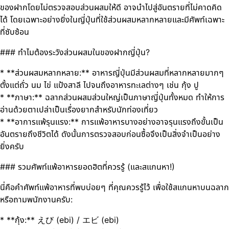
ของฝากโดยไม่ตรวจสอบส่วนผสมให้ดี อาจนำไปสู่อันตรายที่ไม่คาดคิด
ได้ โดยเฉพาะอย่างยิ่งในญี่ปุ่นที่ใช้ส่วนผสมหลากหลายและมีศัพท์เฉพาะ
ที่ซับซ้อน
### ทำไมต้องระวังส่วนผสมในของฝากญี่ปุ่น?
* **ส่วนผสมหลากหลาย:** อาหารญี่ปุ่นมีส่วนผสมที่หลากหลายมากๆ
ตั้งแต่ถั่ว นม ไข่ แป้งสาลี ไปจนถึงอาหารทะเลต่างๆ เช่น กุ้ง ปู
* **ภาษา:** ฉลากส่วนผสมส่วนใหญ่เป็นภาษาญี่ปุ่นทั้งหมด ทำให้การ
อ่านด้วยตาเปล่าเป็นเรื่องยากสำหรับนักท่องเที่ยว
* **อาการแพ้รุนแรง:** การแพ้อาหารบางอย่างอาจรุนแรงถึงขั้นเป็น
อันตรายถึงชีวิตได้ ดังนั้นการตรวจสอบก่อนซื้อจึงเป็นสิ่งจำเป็นอย่าง
ยิ่งครับ
### รวมศัพท์แพ้อาหารยอดฮิตที่ควรรู้ (และสแกนหา!)
นี่คือคำศัพท์แพ้อาหารที่พบบ่อยๆ ที่คุณควรรู้ไว้ เพื่อใช้สแกนหาบนฉลาก
หรือถามพนักงานครับ:
* **กุ้ง:** えび (ebi) / エビ (ebi)