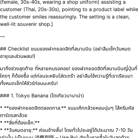
(female, 30s-40s, wearing a shop uniform) assisting a
customer (Thai, 20s-30s), pointing to a product label while
the customer smiles reassuringly. The setting is a clean,
well-lit souvenir shop.]
—
## Checklist ขนมของฝากยอดฮิตที่สนามบิน (อย่าลืมเช็กวันหมด
อายุและส่วนผสม!)
มาถึงช่วงสุดท้าย ที่หลายคนรอคอย! ของฝากยอดฮิตที่สนามบินญี่ปุ่นที่
ใครๆ ก็ต้องซื้อ แต่ก่อนจะหยิบใส่ตะกร้า อย่าลืมใช้ความรู้ที่เราเรียนมา
ทั้งหมดเช็กให้ชัวร์ก่อนนะครับ!
### 1. Tokyo Banana (โตเกียวบานาน่า)
* **ของฝากยอดฮิตตลอดกาล:** ขนมเค้กกล้วยหอมนุ่มๆ ไส้ครีมคัส
ตาร์ดรสกล้วย
* **สิ่งที่ต้องเช็ก:**
* **วันหมดอายุ:** ค่อนข้างสั้น! โดยทั่วไปจะอยู่ได้ประมาณ 7-10 วัน
เท่านั้น (เป็นแบบ 消費期限 – Use By) ดังนั้นควรซื้อในวันสุดท้าย