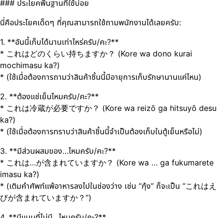
### ประโยคพื้นฐานที่ใช้บ่อย
นี่คือประโยคเด็ดๆ ที่คุณสามารถใช้ถามพนักงานได้เลยครับ:
1. **อันนี้เก็บได้นานเท่าไหร่ครับ/คะ?**
* これはどのくらい持ちますか？ (Kore wa dono kurai
mochimasu ka?)
* (ใช้เมื่อต้องการถามว่าสินค้าชิ้นนี้มีอายุการเก็บรักษานานแค่ไหน)
2. **ต้องแช่เย็นไหมครับ/คะ?**
* これは冷蔵が必要ですか？ (Kore wa reizō ga hitsuyō desu
ka?)
* (ใช้เมื่อต้องการทราบว่าสินค้าชิ้นนี้จำเป็นต้องเก็บในตู้เย็นหรือไม่)
3. **มีส่วนผสมของ…ไหมครับ/คะ?**
* これは…が含まれていますか？ (Kore wa … ga fukumarete
imasu ka?)
* (เติมคำศัพท์แพ้อาหารลงไปในช่องว่าง เช่น “กุ้ง” ก็จะเป็น “これはえ
びが含まれていますか？”)
4. **มีแบบที่ไม่มี…ไหมครับ/คะ?**