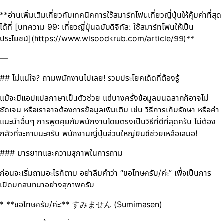
**อ่านเพิ่มเติมเกี่ยวกับเทคนิคการใช้สมาร์ทโฟนเที่ยวญี่ปุ่นให้คุ้มค่าที่สุด
ได้ที่ [บทความ 99: เที่ยวญี่ปุ่นฉบับดิจิทัล: ใช้สมาร์ทโฟนให้เป็น
ประโยชน์](https://www.wisoodkrub.com/article/99)**
—
## ไม่แน่ใจ? ถามพนักงานไปเลย! รวมประโยคเด็ดที่ต้องรู้
แม้จะมีแอปแปลภาษาเป็นตัวช่วย แต่บางครั้งข้อมูลบนฉลากก็อาจไม่
ชัดเจน หรือเราอาจต้องการข้อมูลเพิ่มเติม เช่น วิธีการเก็บรักษา หรือคำ
แนะนำอื่นๆ การพูดคุยกับพนักงานโดยตรงเป็นวิธีที่ดีที่สุดครับ ไม่ต้อง
กลัวที่จะถามนะครับ พนักงานญี่ปุ่นส่วนใหญ่ยินดีช่วยเหลือเสมอ!
### มารยาทและความสุภาพในการถาม
ก่อนจะเริ่มถามอะไรก็ตาม อย่าลืมคำว่า “ขอโทษครับ/ค่ะ” เพื่อเป็นการ
เปิดบทสนทนาอย่างสุภาพครับ
* **ขอโทษครับ/ค่ะ:** すみません (Sumimasen)