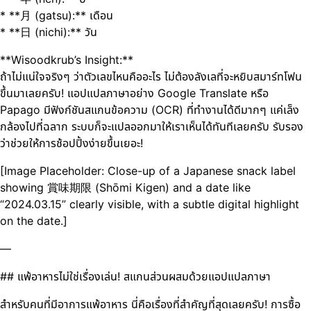
* **月 (gatsu):** เดือน
* **日 (nichi):** วัน
**Wisoodkrub’s Insight:**
ถ้าไม่แน่ใจจริงๆ ว่าตัวเลขไหนคืออะไร ไม่ต้องลังเลที่จะหยิบสมาร์ทโฟน
ขึ้นมาเลยครับ! แอปแปลภาษาอย่าง Google Translate หรือ
Papago มีฟังก์ชันสแกนข้อความ (OCR) ที่ทำงานได้ดีมากๆ แค่เล็ง
กล้องไปที่ฉลาก ระบบก็จะแปลออกมาให้เราเห็นได้ทันทีเลยครับ รับรอง
ว่าช่วยให้การช้อปปิ้งง่ายขึ้นเยอะ!
[Image Placeholder: Close-up of a Japanese snack label
showing 賞味期限 (Shōmi Kigen) and a date like
“2024.03.15” clearly visible, with a subtle digital highlight
on the date.]
—
## แพ้อาหารไม่ใช่เรื่องเล่น! สแกนส่วนผสมด้วยแอปแปลภาษา
สำหรับคนที่มีอาการแพ้อาหาร นี่คือเรื่องที่สำคัญที่สุดเลยครับ! การซื้อ