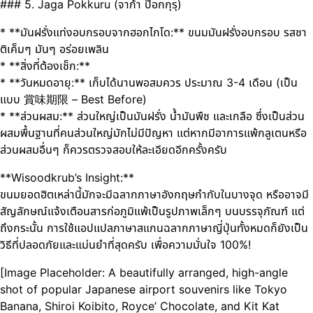
### 5. Jaga Pokkuru (จาก้า ป๊อกกุรุ)
* **มันฝรั่งแท่งอบกรอบจากฮอกไกโด:** ขนมมันฝรั่งอบกรอบ รสชา
ติเค็มๆ มันๆ อร่อยเพลิน
* **สิ่งที่ต้องเช็ก:**
* **วันหมดอายุ:** เก็บได้นานพอสมควร ประมาณ 3-4 เดือน (เป็น
แบบ 賞味期限 – Best Before)
* **ส่วนผสม:** ส่วนใหญ่เป็นมันฝรั่ง น้ำมันพืช และเกลือ ซึ่งเป็นส่วน
ผสมพื้นฐานที่คนส่วนใหญ่มักไม่มีปัญหา แต่หากมีอาการแพ้กลูเตนหรือ
ส่วนผสมอื่นๆ ก็ควรตรวจสอบให้ละเอียดอีกครั้งครับ
**Wisoodkrub’s Insight:**
ขนมยอดฮิตเหล่านี้มักจะมีฉลากภาษาอังกฤษกำกับในบางจุด หรืออาจมี
สัญลักษณ์แจ้งเตือนสารก่อภูมิแพ้เป็นรูปภาพเล็กๆ บนบรรจุภัณฑ์ แต่
ถึงกระนั้น การใช้แอปแปลภาษาสแกนฉลากภาษาญี่ปุ่นทั้งหมดก็ยังเป็น
วิธีที่ปลอดภัยและแม่นยำที่สุดครับ เพื่อความมั่นใจ 100%!
[Image Placeholder: A beautifully arranged, high-angle
shot of popular Japanese airport souvenirs like Tokyo
Banana, Shiroi Koibito, Royce’ Chocolate, and Kit Kat