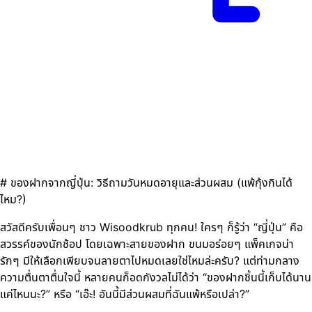
# ของฝากจากญี่ปุ่น: วิธีถามวันหมดอายุและส่วนผสม (แพ้กุ้งกินได้
ไหม?)
สวัสดีครับเพื่อนๆ ชาว Wisoodkrub ทุกคน! ใครๆ ก็รู้ว่า “ญี่ปุ่น” คือ
สวรรค์ของนักช้อป โดยเฉพาะสายของฝาก ขนมอร่อยๆ แพ็คเกจน่า
รักๆ มีให้เลือกเพียบจนลายตาไปหมดเลยใช่ไหมล่ะครับ? แต่ท่ามกลาง
ความตื่นตาตื่นใจนี้ หลายคนก็อดกังวลไม่ได้ว่า “ของฝากชิ้นนี้เก็บได้นาน
แค่ไหนนะ?” หรือ “เอ๊ะ! อันนี้มีส่วนผสมที่ฉันแพ้หรือเปล่า?”