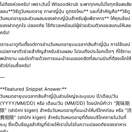
ไม่ต้องห่วงครับ! เพราะวันนี้ Wisoodkrub จะพาทุกคนไปไขทุกข้อสงสัย
สอน**วิธีดูวันหมดอายุ ภาษาญี่ปุ่น ดูตรงไหน** และที่สำคัญคือ**วิธีดู
วันหมดอายุและส่วนผสมของฝากญี่ปุ่นสำหรับผู้แพ้อาหาร** ให้คุณช้อป
ของฝากถูกใจ ปลอดภัย ไร้กังวลเหมือนมีผู้ช่วยส่วนตัวคอยสแกนให้เลย
ครับ!
เราจะมาดูกันตั้งแต่การอ่านวันหมดอายุบนฉลากสินค้าญี่ปุ่น การใช้แอป
แปลภาษาตัวช่วยสำคัญสำหรับส่วนผสม ไปจนถึงประโยคเด็ดๆ ที่ใช้ถาม
พนักงาน และปิดท้ายด้วยการแนะนำขนมยอดฮิตที่สนามบินที่ต้องเช็กให้
ชัวร์ก่อนซื้อครับ!
—
**Featured Snippet Answer:**
วันหมดอายุบนฉลากสินค้าญี่ปุ่นส่วนใหญ่จะระบุแบบ ปี/เดือน/วัน
(YYYY/MM/DD) หรือ เดือน/วัน (MM/DD) โดยมักมีคำว่า “賞味期
限” (shōmi kigen) สำหรับวันหมดอายุที่แนะนำให้บริโภคก่อน หรือ “消
費期限” (shōhi kigen) สำหรับวันหมดอายุที่ต้องบริโภคภายในวันที่
ระบุ ซึ่งเป็นข้อมูลสำคัญที่ช่วยให้เรามั่นใจในความปลอดภัยของอาหาร
ครับ