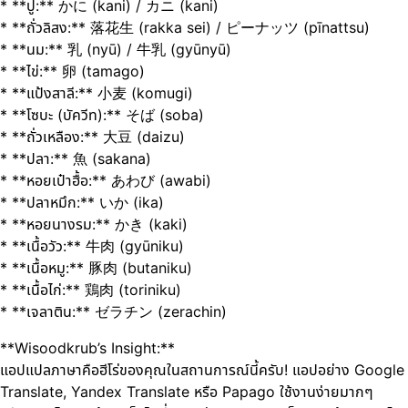
* **ปู:** かに (kani) / カニ (kani)
* **ถั่วลิสง:** 落花生 (rakka sei) / ピーナッツ (pīnattsu)
* **นม:** 乳 (nyū) / 牛乳 (gyūnyū)
* **ไข่:** 卵 (tamago)
* **แป้งสาลี:** 小麦 (komugi)
* **โซบะ (บัควีท):** そば (soba)
* **ถั่วเหลือง:** 大豆 (daizu)
* **ปลา:** 魚 (sakana)
* **หอยเป๋าฮื้อ:** あわび (awabi)
* **ปลาหมึก:** いか (ika)
* **หอยนางรม:** かき (kaki)
* **เนื้อวัว:** 牛肉 (gyūniku)
* **เนื้อหมู:** 豚肉 (butaniku)
* **เนื้อไก่:** 鶏肉 (toriniku)
* **เจลาติน:** ゼラチン (zerachin)
**Wisoodkrub’s Insight:**
แอปแปลภาษาคือฮีโร่ของคุณในสถานการณ์นี้ครับ! แอปอย่าง Google
Translate, Yandex Translate หรือ Papago ใช้งานง่ายมากๆ