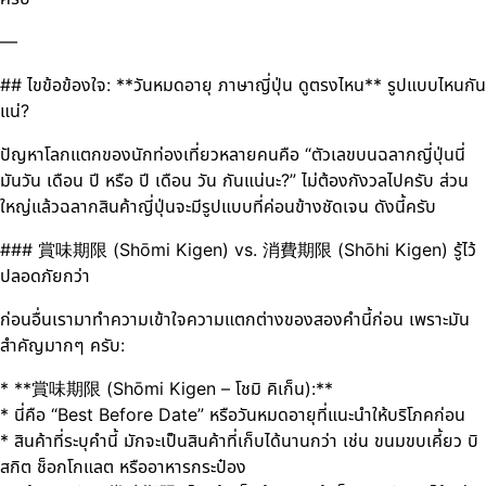
—
## ไขข้อข้องใจ: **วันหมดอายุ ภาษาญี่ปุ่น ดูตรงไหน** รูปแบบไหนกัน
แน่?
ปัญหาโลกแตกของนักท่องเที่ยวหลายคนคือ “ตัวเลขบนฉลากญี่ปุ่นนี่
มันวัน เดือน ปี หรือ ปี เดือน วัน กันแน่นะ?” ไม่ต้องกังวลไปครับ ส่วน
ใหญ่แล้วฉลากสินค้าญี่ปุ่นจะมีรูปแบบที่ค่อนข้างชัดเจน ดังนี้ครับ
### 賞味期限 (Shōmi Kigen) vs. 消費期限 (Shōhi Kigen) รู้ไว้
ปลอดภัยกว่า
ก่อนอื่นเรามาทำความเข้าใจความแตกต่างของสองคำนี้ก่อน เพราะมัน
สำคัญมากๆ ครับ:
* **賞味期限 (Shōmi Kigen – โชมิ คิเก็น):**
* นี่คือ “Best Before Date” หรือวันหมดอายุที่แนะนำให้บริโภคก่อน
* สินค้าที่ระบุคำนี้ มักจะเป็นสินค้าที่เก็บได้นานกว่า เช่น ขนมขบเคี้ยว บิ
สกิต ช็อกโกแลต หรืออาหารกระป๋อง