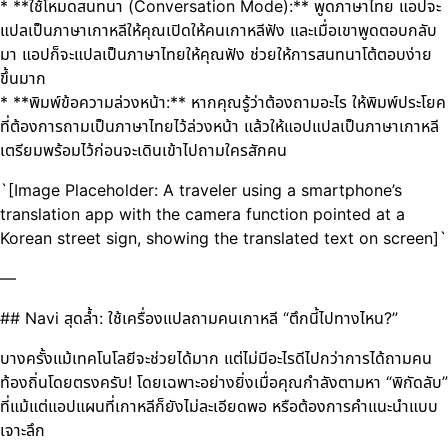
* **ใช้โหมดสนทนา (Conversation Mode):** พูดภาษาไทย แอปจะ
แปลเป็นภาษาเกาหลีให้คุณเปิดให้คนเกาหลีฟัง และเมื่อเขาพูดตอบกลับ
มา แอปก็จะแปลเป็นภาษาไทยให้คุณฟัง ช่วยให้การสนทนาโต้ตอบง่าย
ขึ้นมาก
* **พิมพ์ข้อความล่วงหน้า:** หากคุณรู้ว่าต้องถามอะไร ให้พิมพ์ประโยค
ที่ต้องการถามเป็นภาษาไทยไว้ล่วงหน้า แล้วให้แอปแปลเป็นภาษาเกาหลี
เตรียมพร้อมไว้ก่อนจะเดินเข้าไปถามใครสักคน
`[Image Placeholder: A traveler using a smartphone’s
translation app with the camera function pointed at a
Korean street sign, showing the translated text on screen]`
—
## Navi สุดล้ำ: ใช้เครื่องแปลถามคนเกาหลี “ตึกนี้ไปทางไหน?”
บางครั้งแม้เทคโนโลยีจะช่วยได้มาก แต่ไม่มีอะไรดีไปกว่าการได้ถามคน
ท้องถิ่นโดยตรงครับ! โดยเฉพาะอย่างยิ่งเมื่อคุณกำลังตามหา “พิกัดลับ”
ที่แม้แต่แอปแผนที่เกาหลีก็ยังไม่ละเอียดพอ หรือต้องการคำแนะนำแบบ
เจาะลึก