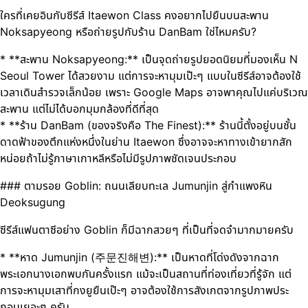
ใครที่เคยอินกับซีรีส์ Itaewon Class คงอยากไปยืนบนสะพาน
Noksapyeong หรือถ่ายรูปกับร้าน DanBam ใช่ไหมครับ?
* **สะพาน Noksapyeong:** เป็นจุดถ่ายรูปยอดนิยมที่มองเห็น N
Seoul Tower ได้สวยงาม แต่การจะหามุมเป๊ะๆ แบบในซีรีส์อาจต้องใช้
เวลาเดินสำรวจเล็กน้อย เพราะ Google Maps อาจพาคุณไปแค่บริเวณ
สะพาน แต่ไม่ได้บอกมุมกล้องที่ดีที่สุด
* **ร้าน DanBam (ของจริงคือ The Finest):** ร้านนี้ตั้งอยู่บนชั้น
ดาดฟ้าของตึกแห่งหนึ่งในย่าน Itaewon ซึ่งอาจจะหาทางเข้ายากสัก
หน่อยถ้าไม่รู้ภาษาเกาหลีหรือไม่มีรูปภาพชัดเจนประกอบ
### ตามรอย Goblin: ถนนเลียบทะเล Jumunjin สู่กำแพงหิน
Deoksugung
ซีรีส์แฟนตาซีอย่าง Goblin ก็มีฉากสวยๆ ที่เป็นที่จดจำมากมายครับ
* **หาด Jumunjin (주문진해변):** เป็นหาดที่โด่งดังจากฉาก
พระเอกนางเอกพบกันครั้งแรก แม้จะเป็นสถานที่ท่องเที่ยวที่รู้จัก แต่
การจะหามุมเสาที่กงยูยืนเป๊ะๆ อาจต้องใช้การสังเกตจากรูปภาพประ
กอบเยอะๆ ครับ