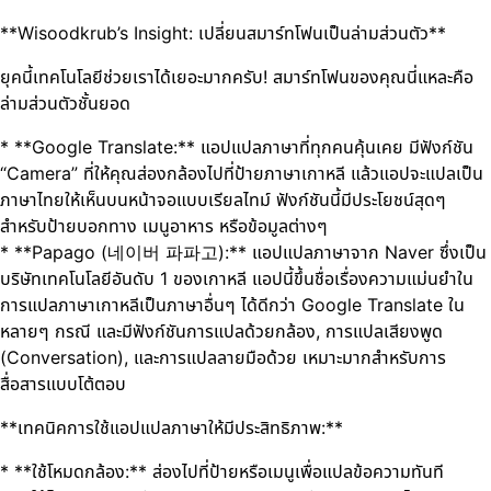
**Wisoodkrub’s Insight: เปลี่ยนสมาร์ทโฟนเป็นล่ามส่วนตัว**
ยุคนี้เทคโนโลยีช่วยเราได้เยอะมากครับ! สมาร์ทโฟนของคุณนี่แหละคือ
ล่ามส่วนตัวชั้นยอด
* **Google Translate:** แอปแปลภาษาที่ทุกคนคุ้นเคย มีฟังก์ชัน
“Camera” ที่ให้คุณส่องกล้องไปที่ป้ายภาษาเกาหลี แล้วแอปจะแปลเป็น
ภาษาไทยให้เห็นบนหน้าจอแบบเรียลไทม์ ฟังก์ชันนี้มีประโยชน์สุดๆ
สำหรับป้ายบอกทาง เมนูอาหาร หรือข้อมูลต่างๆ
* **Papago (네이버 파파고):** แอปแปลภาษาจาก Naver ซึ่งเป็น
บริษัทเทคโนโลยีอันดับ 1 ของเกาหลี แอปนี้ขึ้นชื่อเรื่องความแม่นยำใน
การแปลภาษาเกาหลีเป็นภาษาอื่นๆ ได้ดีกว่า Google Translate ใน
หลายๆ กรณี และมีฟังก์ชันการแปลด้วยกล้อง, การแปลเสียงพูด
(Conversation), และการแปลลายมือด้วย เหมาะมากสำหรับการ
สื่อสารแบบโต้ตอบ
**เทคนิคการใช้แอปแปลภาษาให้มีประสิทธิภาพ:**
* **ใช้โหมดกล้อง:** ส่องไปที่ป้ายหรือเมนูเพื่อแปลข้อความทันที