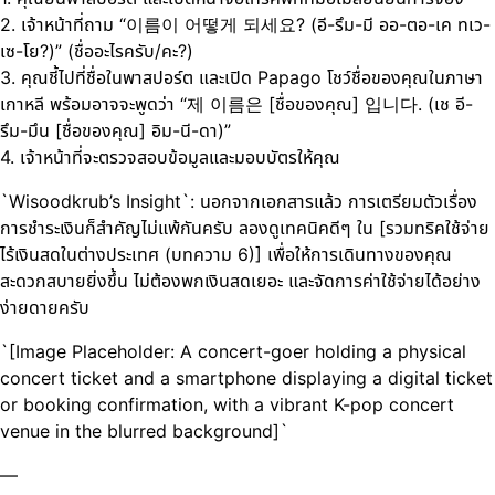
2. เจ้าหน้าที่ถาม “이름이 어떻게 되세요? (อี-รึม-มี ออ-ตอ-เค ทเว-
เซ-โย?)” (ชื่ออะไรครับ/คะ?)
3. คุณชี้ไปที่ชื่อในพาสปอร์ต และเปิด Papago โชว์ชื่อของคุณในภาษา
เกาหลี พร้อมอาจจะพูดว่า “제 이름은 [ชื่อของคุณ] 입니다. (เช อี-
รึม-มึน [ชื่อของคุณ] อิม-นี-ดา)”
4. เจ้าหน้าที่จะตรวจสอบข้อมูลและมอบบัตรให้คุณ
`Wisoodkrub’s Insight`: นอกจากเอกสารแล้ว การเตรียมตัวเรื่อง
การชำระเงินก็สำคัญไม่แพ้กันครับ ลองดูเทคนิคดีๆ ใน [รวมทริคใช้จ่าย
ไร้เงินสดในต่างประเทศ (บทความ 6)] เพื่อให้การเดินทางของคุณ
สะดวกสบายยิ่งขึ้น ไม่ต้องพกเงินสดเยอะ และจัดการค่าใช้จ่ายได้อย่าง
ง่ายดายครับ
`[Image Placeholder: A concert-goer holding a physical
concert ticket and a smartphone displaying a digital ticket
or booking confirmation, with a vibrant K-pop concert
venue in the blurred background]`
—