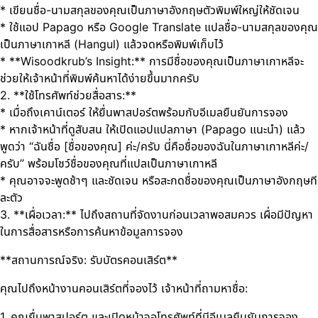
* เขียนชื่อ-นามสกุลของคุณเป็นภาษาอังกฤษตัวพิมพ์ใหญ่ให้ชัดเจน
* ใช้แอป Papago หรือ Google Translate แปลชื่อ-นามสกุลของคุณ
เป็นภาษาเกาหลี (Hangul) แล้วจดหรือพิมพ์เก็บไว้
* **Wisoodkrub’s Insight:** การมีชื่อของคุณเป็นภาษาเกาหลีจะ
ช่วยให้เจ้าหน้าที่พิมพ์ค้นหาได้ง่ายขึ้นมากครับ
2. **ใช้โทรศัพท์ช่วยสื่อสาร:**
* เมื่อถึงเคาน์เตอร์ ให้ยื่นพาสปอร์ตพร้อมกับอีเมลยืนยันการจอง
* หากเจ้าหน้าที่ดูสับสน ให้เปิดแอปแปลภาษา (Papago แนะนำ) แล้ว
พูดว่า “ฉันชื่อ [ชื่อของคุณ] ค่ะ/ครับ นี่คือชื่อของฉันในภาษาเกาหลีค่ะ/
ครับ” พร้อมโชว์ชื่อของคุณที่แปลเป็นภาษาเกาหลี
* คุณอาจจะพูดช้าๆ และชัดเจน หรือสะกดชื่อของคุณเป็นภาษาอังกฤษที
ละตัว
3. **เผื่อเวลา:** ไปถึงสถานที่จัดงานก่อนเวลาพอสมควร เผื่อมีปัญหา
ในการสื่อสารหรือการค้นหาข้อมูลการจอง
**สถานการณ์จริง: รับบัตรคอนเสิร์ต**
คุณไปถึงหน้างานคอนเสิร์ตที่จองไว้ เจ้าหน้าที่ถามหาชื่อ:
1. คุณยื่นพาสปอร์ต และเปิดหน้าจอโทรศัพท์ที่มีอีเมลยืนยันการจอง