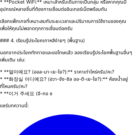
* **Pocket WiFi:** เหมาะสำหรับเดินทางเป็นกลุ่ม หรือหากคุณมี
อุปกรณ์หลายชิ้นที่ต้องการเชื่อมต่ออินเทอร์เน็ตพร้อมกัน
เลือกแพ็กเกจที่เหมาะสมกับระยะเวลาและปริมาณการใช้งานของคุณ
เพื่อให้คุณไม่พลาดทุกการเชื่อมต่อครับ
### 4. เรียนรู้ประโยคเกาหลีง่ายๆ (พื้นฐาน)
นอกจากประโยคทักทายและขอโทษแล้ว ลองเรียนรู้ประโยคพื้นฐานอื่นๆ
เพิ่มเติม เช่น:
* **얼마예요? (ออล-มา-เย-โย?):** ราคาเท่าไหร่ครับ/คะ?
* **화장실 어디예요? (ฮวา-จัง-ชิล ออ-ดี-เย-โย?):** ห้องน้ำอยู่
ที่ไหนครับ/คะ?
* **이거 주세요 (อี-กอ ช
แชร์บทความนี้: