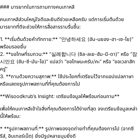
### มารยาทในการถามทางคนเกาหลี
คนเกาหลีส่วนใหญ่ใจดีและยินดีช่วยเหลือครับ แต่การเริ่มต้นด้วย
มารยาทที่ดีจะช่วยให้การสื่อสารราบรื่นขึ้น:
1. **เริ่มต้นด้วยคำทักทาย:** “안녕하세요 (อัน-นยอง-ฮา-เซ-โย)”
พร้อมรอยยิ้ม
2. **ขอโทษที่รบกวน:** “실례합니다 (ชิล-ลเย-ฮัม-นี-ดา)” หรือ “잠
시만요 (ชัม-ชี-มัน-โย)” แปลว่า “ขอโทษนะครับ/คะ” หรือ “ขอเวลาสัก
ครู่”
3. **ถามด้วยความสุภาพ:** ใช้ประโยคที่เตรียมไว้จากแอปแปลภาษา
หรือแสดงรูปภาพสถานที่ที่คุณต้องการไป
**Wisoodkrub’s Insight: เตรียมข้อมูลให้พร้อมก่อนถาม**
เพื่อให้คนเกาหลีเข้าใจสิ่งที่คุณต้องการได้ง่ายที่สุด จงเตรียมข้อมูลเหล่า
นี้ให้พร้อม:
* **รูปภาพสถานที่:** รูปภาพของจุดถ่ายทำที่คุณต้องการไป (จากซี
รีส์, อินเทอร์เน็ต) ยิ่งมีรูปหลายมุมยิ่งดี