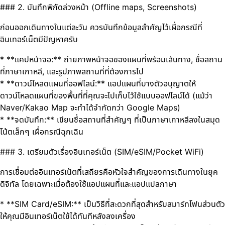
### 2. บันทึกพิกัดล่วงหน้า (Offline maps, Screenshots)
ก่อนออกเดินทางในแต่ละวัน ควรบันทึกข้อมูลสำคัญไว้เผื่อกรณีที่
อินเทอร์เน็ตมีปัญหาครับ
* **แคปหน้าจอ:** ถ่ายภาพหน้าจอของแผนที่พร้อมเส้นทาง, ชื่อสถาน
ที่ภาษาเกาหลี, และรูปภาพสถานที่ที่ต้องการไป
* **ดาวน์โหลดแผนที่ออฟไลน์:** แอปแผนที่บางตัวอนุญาตให้
ดาวน์โหลดแผนที่ของพื้นที่ที่คุณจะไปเก็บไว้ใช้แบบออฟไลน์ได้ (แม้ว่า
Naver/Kakao Map จะทำได้จำกัดกว่า Google Maps)
* **จดบันทึก:** เขียนชื่อสถานที่สำคัญๆ ที่เป็นภาษาเกาหลีลงในสมุด
โน้ตเล็กๆ เผื่อกรณีฉุกเฉิน
### 3. เตรียมตัวเรื่องอินเทอร์เน็ต (SIM/eSIM/Pocket WiFi)
การเชื่อมต่ออินเทอร์เน็ตที่เสถียรคือหัวใจสำคัญของการเดินทางในยุค
ดิจิทัล โดยเฉพาะเมื่อต้องใช้แอปแผนที่และแอปแปลภาษา
* **SIM Card/eSIM:** เป็นวิธีที่สะดวกที่สุดสำหรับสมาร์ทโฟนส่วนตัว
ให้คุณมีอินเทอร์เน็ตใช้ได้ทันทีหลังลงเครื่อง