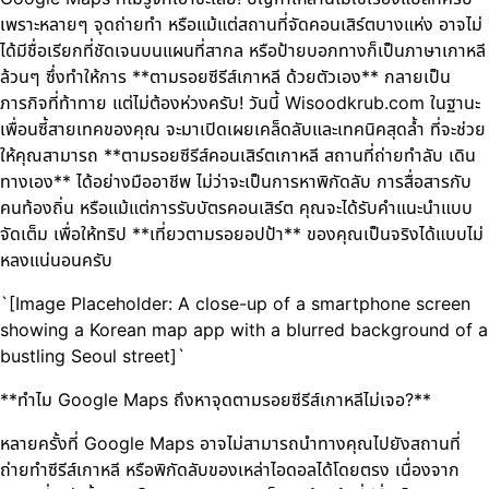
เพราะหลายๆ จุดถ่ายทำ หรือแม้แต่สถานที่จัดคอนเสิร์ตบางแห่ง อาจไม่
ได้มีชื่อเรียกที่ชัดเจนบนแผนที่สากล หรือป้ายบอกทางก็เป็นภาษาเกาหลี
ล้วนๆ ซึ่งทำให้การ **ตามรอยซีรีส์เกาหลี ด้วยตัวเอง** กลายเป็น
ภารกิจที่ท้าทาย แต่ไม่ต้องห่วงครับ! วันนี้ Wisoodkrub.com ในฐานะ
เพื่อนซี้สายเทคของคุณ จะมาเปิดเผยเคล็ดลับและเทคนิคสุดล้ำ ที่จะช่วย
ให้คุณสามารถ **ตามรอยซีรีส์คอนเสิร์ตเกาหลี สถานที่ถ่ายทำลับ เดิน
ทางเอง** ได้อย่างมืออาชีพ ไม่ว่าจะเป็นการหาพิกัดลับ การสื่อสารกับ
คนท้องถิ่น หรือแม้แต่การรับบัตรคอนเสิร์ต คุณจะได้รับคำแนะนำแบบ
จัดเต็ม เพื่อให้ทริป **เที่ยวตามรอยอปป้า** ของคุณเป็นจริงได้แบบไม่
หลงแน่นอนครับ
`[Image Placeholder: A close-up of a smartphone screen
showing a Korean map app with a blurred background of a
bustling Seoul street]`
**ทำไม Google Maps ถึงหาจุดตามรอยซีรีส์เกาหลีไม่เจอ?**
หลายครั้งที่ Google Maps อาจไม่สามารถนำทางคุณไปยังสถานที่
ถ่ายทำซีรีส์เกาหลี หรือพิกัดลับของเหล่าไอดอลได้โดยตรง เนื่องจาก