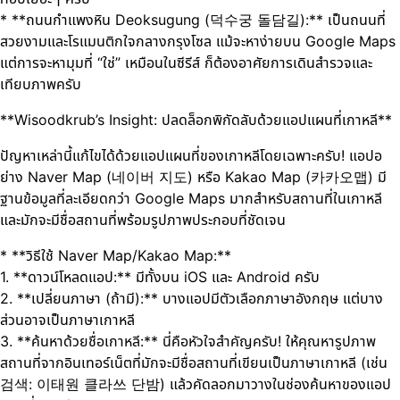
* **ถนนกำแพงหิน Deoksugung (덕수궁 돌담길):** เป็นถนนที่
สวยงามและโรแมนติกใจกลางกรุงโซล แม้จะหาง่ายบน Google Maps
แต่การจะหามุมที่ “ใช่” เหมือนในซีรีส์ ก็ต้องอาศัยการเดินสำรวจและ
เทียบภาพครับ
**Wisoodkrub’s Insight: ปลดล็อกพิกัดลับด้วยแอปแผนที่เกาหลี**
ปัญหาเหล่านี้แก้ไขได้ด้วยแอปแผนที่ของเกาหลีโดยเฉพาะครับ! แอปอ
ย่าง Naver Map (네이버 지도) หรือ Kakao Map (카카오맵) มี
ฐานข้อมูลที่ละเอียดกว่า Google Maps มากสำหรับสถานที่ในเกาหลี
และมักจะมีชื่อสถานที่พร้อมรูปภาพประกอบที่ชัดเจน
* **วิธีใช้ Naver Map/Kakao Map:**
1. **ดาวน์โหลดแอป:** มีทั้งบน iOS และ Android ครับ
2. **เปลี่ยนภาษา (ถ้ามี):** บางแอปมีตัวเลือกภาษาอังกฤษ แต่บาง
ส่วนอาจเป็นภาษาเกาหลี
3. **ค้นหาด้วยชื่อเกาหลี:** นี่คือหัวใจสำคัญครับ! ให้คุณหารูปภาพ
สถานที่จากอินเทอร์เน็ตที่มักจะมีชื่อสถานที่เขียนเป็นภาษาเกาหลี (เช่น
검색: 이태원 클라쓰 단밤) แล้วคัดลอกมาวางในช่องค้นหาของแอป