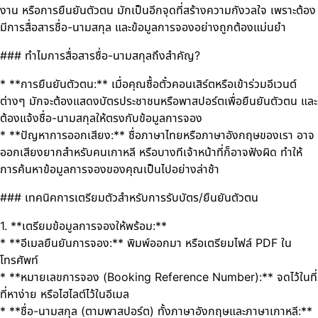
งาน หรือการยืนยันตัวตน มักเป็นอีกจุดที่สร้างความกังวลใจ เพราะต้อง
มีการสื่อสารชื่อ-นามสกุล และข้อมูลการจองอย่างถูกต้องแม่นยำ
### ทำไมการสื่อสารชื่อ-นามสกุลถึงสำคัญ?
* **การยืนยันตัวตน:** เมื่อคุณซื้อตั๋วคอนเสิร์ตหรือเข้าร่วมอีเวนต์
ต่างๆ มักจะต้องแสดงบัตรประชาชนหรือพาสปอร์ตเพื่อยืนยันตัวตน และ
ต้องแจ้งชื่อ-นามสกุลให้ตรงกับข้อมูลการจอง
* **ปัญหาการออกเสียง:** ชื่อภาษาไทยหรือภาษาอังกฤษของเรา อาจ
ออกเสียงยากสำหรับคนเกาหลี หรือบางทีเจ้าหน้าที่ก็อาจฟังผิด ทำให้
การค้นหาข้อมูลการจองของคุณเป็นไปอย่างล่าช้า
### เทคนิคการเตรียมตัวสำหรับการรับบัตร/ยืนยันตัวตน
1. **เตรียมข้อมูลการจองให้พร้อม:**
* **อีเมลยืนยันการจอง:** พิมพ์ออกมา หรือเตรียมไฟล์ PDF ใน
โทรศัพท์
* **หมายเลขการจอง (Booking Reference Number):** จดไว้ในที่
ที่หาง่าย หรือไฮไลต์ไว้ในอีเมล
* **ชื่อ-นามสกุล (ตามพาสปอร์ต) ทั้งภาษาอังกฤษและภาษาเกาหลี:**