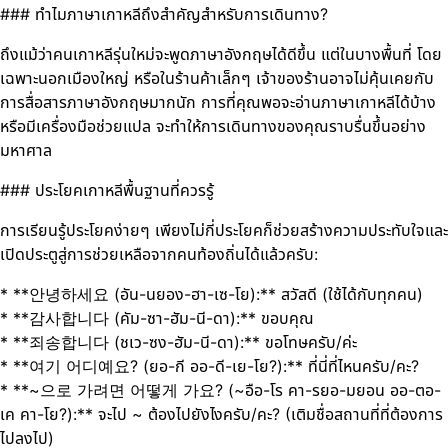
### ทำไมภาษาเกาหลีถึงสำคัญสำหรับการเดินทาง?
ถึงแม้ว่าคนเกาหลีรุ่นใหม่จะพูดภาษาอังกฤษได้ดีขึ้น แต่ในบางพื้นที่ โดย
เฉพาะนอกเมืองใหญ่ หรือในร้านค้าเล็กๆ เจ้าของร้านอาจไม่คุ้นเคยกับ
การสื่อสารภาษาอังกฤษมากนัก การที่คุณพอจะอ่านภาษาเกาหลีได้บ้าง
หรือมีเครื่องมือช่วยแปล จะทำให้การเดินทางของคุณราบรื่นขึ้นอย่าง
มหาศาล
### ประโยคเกาหลีพื้นฐานที่ควรรู้
การเรียนรู้ประโยคง่ายๆ เพียงไม่กี่ประโยคก็ช่วยสร้างความประทับใจและ
เปิดประตูสู่การช่วยเหลือจากคนท้องถิ่นได้แล้วครับ:
* **안녕하세요 (อัน-นยอง-ฮา-เซ-โย):** สวัสดี (ใช้ได้กับทุกคน)
* **감사합니다 (คัม-ซา-ฮัม-นี-ดา):** ขอบคุณ
* **죄송합니다 (ชเว-ซง-ฮัม-นี-ดา):** ขอโทษครับ/ค่ะ
* **여기 어디예요? (ยอ-กี ออ-ดี-เย-โย?):** ที่นี่ที่ไหนครับ/คะ?
* **~으로 가려면 어떻게 가요? (~อือ-โร คา-รยอ-มยอน ออ-ตอ-
เค คา-โย?):** จะไป ~ ต้องไปยังไงครับ/คะ? (เติมชื่อสถานที่ที่ต้องการ
ไปลงไป)