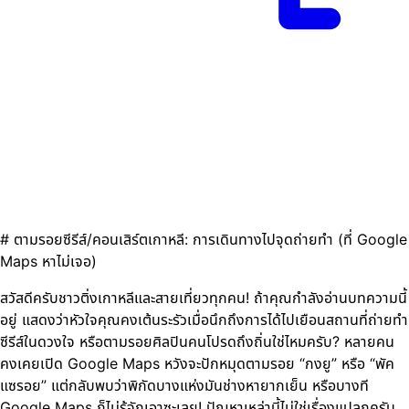
# ตามรอยซีรีส์/คอนเสิร์ตเกาหลี: การเดินทางไปจุดถ่ายทำ (ที่ Google
Maps หาไม่เจอ)
สวัสดีครับชาวติ่งเกาหลีและสายเที่ยวทุกคน! ถ้าคุณกำลังอ่านบทความนี้
อยู่ แสดงว่าหัวใจคุณคงเต้นระรัวเมื่อนึกถึงการได้ไปเยือนสถานที่ถ่ายทำ
ซีรีส์ในดวงใจ หรือตามรอยศิลปินคนโปรดถึงถิ่นใช่ไหมครับ? หลายคน
คงเคยเปิด Google Maps หวังจะปักหมุดตามรอย “กงยู” หรือ “พัค
แซรอย” แต่กลับพบว่าพิกัดบางแห่งมันช่างหายากเย็น หรือบางที
Google Maps ก็ไม่รู้จักเอาซะเลย! ปัญหาเหล่านี้ไม่ใช่เรื่องแปลกครับ