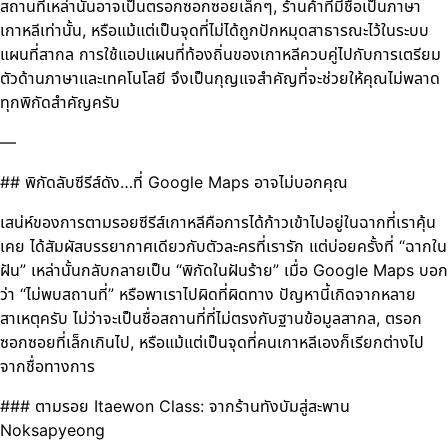
สถานที่เหล่านั้นอาจเป็นตรอกซอกซอยเล็กๆ, ร้านค้าที่มีชื่อเป็นภาษา
เกาหลีเท่านั้น, หรือแม้แต่เป็นจุดที่ไม่ได้ถูกปักหมุดสาธารณะไว้ในระบบ
แผนที่สากล การใช้แอปแผนที่ท้องถิ่นของเกาหลีควบคู่ไปกับการเตรียม
ตัวด้านภาษาและเทคโนโลยี จึงเป็นกุญแจสำคัญที่จะช่วยให้คุณไม่พลาด
ทุกพิกัดสำคัญครับ
—
## พิกัดลับซีรีส์ดัง…ที่ Google Maps อาจไม่บอกคุณ
เสน่ห์ของการตามรอยซีรีส์เกาหลีคือการได้ก้าวเข้าไปอยู่ในฉากที่เราคุ้น
เคย ได้สัมผัสบรรยากาศเดียวกับตัวละครที่เรารัก แต่บ่อยครั้งที่ “ฉากใน
ฝัน” เหล่านั้นกลับกลายเป็น “พิกัดในฝันร้าย” เมื่อ Google Maps บอก
ว่า “ไม่พบสถานที่” หรือพาเราไปผิดที่ผิดทาง ปัญหานี้เกิดจากหลาย
สาเหตุครับ ไม่ว่าจะเป็นชื่อสถานที่ที่ไม่ตรงกับฐานข้อมูลสากล, ตรอก
ซอกซอยที่เล็กเกินไป, หรือแม้แต่เป็นจุดที่คนเกาหลีเองก็เรียกต่างไป
จากชื่อทางการ
### ตามรอย Itaewon Class: จากร้านทังบัมสู่สะพาน
Noksapyeong