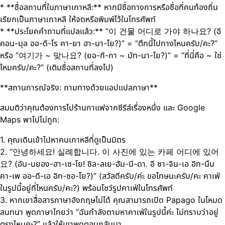
* **ชื่อสถานที่ในภาษาเกาหลี:** หากมีชื่อทางการหรือชื่อที่คนท้องถิ่น
เรียกเป็นภาษาเกาหลี ให้จดหรือพิมพ์ไว้ในโทรศัพท์
* **ประโยคคำถามที่แปลแล้ว:** “이 건물 어디로 가야 하나요? (อี
คอน-มุล ออ-ดี-โร คา-ยา ฮา-นา-โย?)” = “ตึกนี้ไปทางไหนครับ/คะ?”
หรือ “여기가 ~ 맞나요? (ยอ-กี-กา ~ มัท-นา-โย?)” = “ที่นี่คือ ~ ใช่
ไหมครับ/คะ?” (เติมชื่อสถานที่ลงไป)
**สถานการณ์จริง: ถามทางด้วยแอปแปลภาษา**
สมมติว่าคุณต้องการไปร้านกาแฟจากซีรีส์เรื่องหนึ่ง และ Google
Maps พาไปไม่ถูก:
1. คุณเดินเข้าไปหาคนเกาหลีที่ดูเป็นมิตร
2. “안녕하세요! 실례합니다. 이 사진에 있는 카페 어디에 있어
요? (อัน-นยอง-ฮา-เซ-โย! ชิล-ลเย-ฮัม-นี-ดา. อี ซา-จิน-เอ อิท-นึน
คา-เพ ออ-ดี-เอ อิท-ซอ-โย?)” (สวัสดีครับ/ค่ะ ขอโทษนะครับ/คะ คาเฟ่
ในรูปนี้อยู่ที่ไหนครับ/คะ?) พร้อมโชว์รูปคาเฟ่ในโทรศัพท์
3. หากเขาสื่อสารภาษาอังกฤษไม่ได้ คุณสามารถเปิด Papago ในโหมด
สนทนา พูดภาษาไทยว่า “ฉันกำลังตามหาคาเฟ่ในรูปนี้ค่ะ ไม่ทราบว่าอยู่
ตรงไหนคะ?” แล้วให้เขาพูดตอบกลับมา