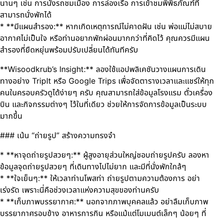
นานๆ เช่น การนั่งรถชมเมือง การล่องเรือ การเข้าชมพิพิธภัณฑ์ที่
สามารถนั่งพักได้
* **มีแผนสำรอง:** หากเกิดเหตุการณ์ไม่คาดฝัน เช่น พ่อแม่ไม่สบาย
อากาศไม่เป็นใจ หรือท่านอยากพักผ่อนมากกว่าที่คิดไว้ คุณควรมีแผน
สำรองที่ยืดหยุ่นพร้อมปรับเปลี่ยนได้ทันทีครับ
**Wisoodkrub’s Insight:** ลองใช้แอปพลิเคชันวางแผนการเดิน
ทางอย่าง TripIt หรือ Google Trips เพื่อจัดตารางเวลาและแชร์ให้ทุก
คนในครอบครัวดูได้ง่ายๆ ครับ คุณสามารถใส่ข้อมูลโรงแรม ตั๋วเครื่อง
บิน และกิจกรรมต่างๆ ไว้ในที่เดียว ช่วยให้การจัดการข้อมูลเป็นระบบ
มากขึ้น
### เน้น “ถ่ายรูป” สร้างความทรงจำ
* **หาจุดถ่ายรูปสวยๆ:** ผู้สูงอายุส่วนใหญ่ชอบถ่ายรูปครับ ลองหา
ข้อมูลจุดถ่ายรูปสวยๆ ที่เดินทางไปไม่ยาก และมีที่นั่งพักใกล้ๆ
* **ใจเย็นๆ:** ให้เวลาท่านโพสท่า ถ่ายรูปตามความต้องการ อย่า
เร่งรัด เพราะนี่คือช่วงเวลาแห่งความสุขของท่านครับ
* **เก็บภาพบรรยากาศ:** นอกจากภาพบุคคลแล้ว อย่าลืมเก็บภาพ
บรรยากาศรอบข้าง อาหารการกิน หรือแม้แต่โมเมนต์เล็กๆ น้อยๆ ที่