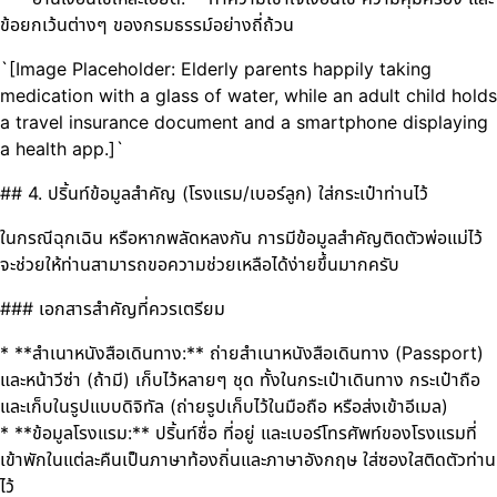
ข้อยกเว้นต่างๆ ของกรมธรรม์อย่างถี่ถ้วน
`[Image Placeholder: Elderly parents happily taking
medication with a glass of water, while an adult child holds
a travel insurance document and a smartphone displaying
a health app.]`
## 4. ปริ้นท์ข้อมูลสำคัญ (โรงแรม/เบอร์ลูก) ใส่กระเป๋าท่านไว้
ในกรณีฉุกเฉิน หรือหากพลัดหลงกัน การมีข้อมูลสำคัญติดตัวพ่อแม่ไว้
จะช่วยให้ท่านสามารถขอความช่วยเหลือได้ง่ายขึ้นมากครับ
### เอกสารสำคัญที่ควรเตรียม
* **สำเนาหนังสือเดินทาง:** ถ่ายสำเนาหนังสือเดินทาง (Passport)
และหน้าวีซ่า (ถ้ามี) เก็บไว้หลายๆ ชุด ทั้งในกระเป๋าเดินทาง กระเป๋าถือ
และเก็บในรูปแบบดิจิทัล (ถ่ายรูปเก็บไว้ในมือถือ หรือส่งเข้าอีเมล)
* **ข้อมูลโรงแรม:** ปริ้นท์ชื่อ ที่อยู่ และเบอร์โทรศัพท์ของโรงแรมที่
เข้าพักในแต่ละคืนเป็นภาษาท้องถิ่นและภาษาอังกฤษ ใส่ซองใสติดตัวท่าน
ไว้