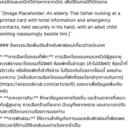
เครดิตและเดบิตไว้ต่างหากจากบัตร เพื่อใช้ในกรณีที่บัตรหาย
`[Image Placeholder: An elderly Thai father looking at a
printed card with hotel information and emergency
contacts, held securely in his hand, with an adult child
smiling reassuringly beside him.]`
### ข้อควรระวังเพิ่มเติมสำหรับพาพ่อแม่เที่ยวต่างประเทศ
* **การเลือกโรงแรมที่พัก:** การเลือกโรงแรมครอบครัวมีผู้สูงอายุ
ควรพิจารณาโรงแรมที่มีลิฟต์ ห้องพักชั้นล่างสุด (ถ้าไม่มีลิฟต์) ห้องน้ำที่
มีราวจับ หรือห้องพักที่เข้าถึงง่าย ไม่ต้องเดินไกลจากล็อบบี้ ลองอ่าน
บทความ [เคล็ดลับการเลือกโรงแรมที่พักที่ตอบโจทย์ทุกการเดินทาง]
(https://wisoodkrub.com/article/6) ของเราเพื่อข้อมูลเพิ่มเติม
ครับ
* **อาหารการกิน:** ศึกษาข้อมูลอาหารท้องถิ่น และร้านอาหารที่เหมาะ
กับผู้สูงอายุ ควรเลือกร้านที่สะอาด มีเมนูที่หลากหลาย และสามารถปรับ
รสชาติได้ตามความต้องการของท่าน
* **การพักผ่อน:** ให้ความสำคัญกับการนอนหลับพักผ่อนที่เพียงพอ
จัดเวลาให้ท่านได้งีบหลับระหว่างวันหากจำเป็น