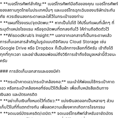
* **เบอร์โทรศัพท์สำคัญ:** เบอร์โทรศัพท์มือถือของคุณ เบอร์โทรศัพท์
ของสถานทูตไทยในประเทศนั้นๆ และเบอร์โทรฉุกเฉินของบริษัทประกัน
ภัย ควรเขียนลงกระดาษและใส่ไว้ในกระเป๋าของท่าน
* **แผนที่โรงแรม/จุดนัดพบ:** หากเป็นไปได้ ให้ปริ้นท์แผนที่เล็กๆ ที่
ระบุตำแหน่งโรงแรม หรือจุดนัดพบที่ตกลงกันไว้ ให้ท่านถือติดตัวไว้
* **Wisoodkrub’s Insight:** นอกจากเอกสารที่เป็นกระดาษแล้ว
การเก็บเอกสารสำคัญในรูปแบบดิจิทัลบน Cloud Storage เช่น
Google Drive หรือ Dropbox ก็เป็นอีกทางเลือกที่ดีครับ เข้าถึงได้
ทุกที่ทุกเวลา และอย่าลืมสอนพ่อแม่ถึงวิธีการเข้าถึงข้อมูลเหล่านี้ด้วยนะ
ครับ
### การจัดเก็บเอกสารและของมีค่า
* **กระเป๋าคาดเอว/กระเป๋าคล้องคอ:** แนะนำให้พ่อแม่ใช้กระเป๋าคาด
เอว หรือกระเป๋าคล้องคอที่ซ่อนไว้ใต้เสื้อผ้า เพื่อเก็บหนังสือเดินทาง
เงินสด และบัตรเครดิต
* **อย่าเก็บเงินทั้งหมดไว้ที่เดียว:** แบ่งเงินสดออกเป็นหลายๆ ส่วน
เก็บไว้ในที่ที่แตกต่างกัน เพื่อลดความเสี่ยงหากเกิดการโจรกรรม
* **จดเบอร์บัตรเครดิต/เดบิต:** จดเบอร์โทรศัพท์สำหรับอายัดบัตร