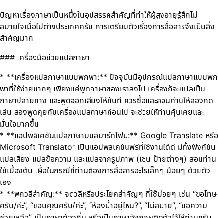
ปัญหาเรื่องภาษาเป็นหนึ่งในอุปสรรคสำคัญที่ทำให้ผู้สูงอายุรู้สึกไม่
สบายใจเมื่อไปต่างประเทศครับ การเตรียมตัวเรื่องการสื่อสารจึงเป็นสิ่ง
สำคัญมาก
### เครื่องมือช่วยแปลภาษา
* **เครื่องแปลภาษาแบบพกพา:** ปัจจุบันมีอุปกรณ์แปลภาษาแบบพก
พาที่ใช้ง่ายมากๆ เพียงแค่พูดภาษาของเราลงไป เครื่องก็จะแปลเป็น
ภาษาปลายทาง และพูดออกเสียงให้ทันที ควรซื้อและสอนท่านให้ลองกด
เล่น ลองพูดคุยกับเครื่องแปลภาษาก่อนไป จะช่วยให้ท่านคุ้นเคยและ
มั่นใจมากขึ้น
* **แอปพลิเคชันแปลภาษาบนสมาร์ทโฟน:** Google Translate หรือ
Microsoft Translator เป็นแอปพลิเคชันฟรีที่ใช้งานได้ดี มีทั้งฟังก์ชัน
แปลเสียง แปลข้อความ และแปลจากรูปภาพ (เช่น ป้ายต่างๆ) สอนท่าน
ใช้เบื้องต้น เผื่อในกรณีที่ท่านต้องการสื่อสารอะไรเล็กๆ น้อยๆ ด้วยตัว
เอง
* **พกวลีสำคัญ:** จดวลีหรือประโยคสำคัญๆ ที่ใช้บ่อยๆ เช่น “ขอโทษ
ครับ/ค่ะ”, “ขอบคุณครับ/ค่ะ”, “ห้องน้ำอยู่ไหน?”, “ไม่สบาย”, “ขอความ
ช่วยเหลือ” เป็นภาษาท้องถิ่น หรือเป็นภาษาอังกฤษติดตัวไว้ให้ท่านครับ