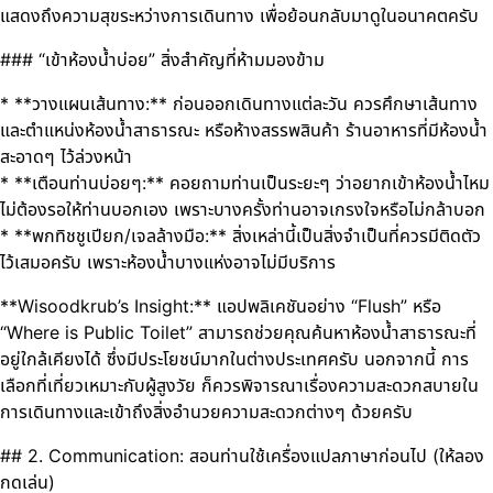
แสดงถึงความสุขระหว่างการเดินทาง เพื่อย้อนกลับมาดูในอนาคตครับ
### “เข้าห้องน้ำบ่อย” สิ่งสำคัญที่ห้ามมองข้าม
* **วางแผนเส้นทาง:** ก่อนออกเดินทางแต่ละวัน ควรศึกษาเส้นทาง
และตำแหน่งห้องน้ำสาธารณะ หรือห้างสรรพสินค้า ร้านอาหารที่มีห้องน้ำ
สะอาดๆ ไว้ล่วงหน้า
* **เตือนท่านบ่อยๆ:** คอยถามท่านเป็นระยะๆ ว่าอยากเข้าห้องน้ำไหม
ไม่ต้องรอให้ท่านบอกเอง เพราะบางครั้งท่านอาจเกรงใจหรือไม่กล้าบอก
* **พกทิชชูเปียก/เจลล้างมือ:** สิ่งเหล่านี้เป็นสิ่งจำเป็นที่ควรมีติดตัว
ไว้เสมอครับ เพราะห้องน้ำบางแห่งอาจไม่มีบริการ
**Wisoodkrub’s Insight:** แอปพลิเคชันอย่าง “Flush” หรือ
“Where is Public Toilet” สามารถช่วยคุณค้นหาห้องน้ำสาธารณะที่
อยู่ใกล้เคียงได้ ซึ่งมีประโยชน์มากในต่างประเทศครับ นอกจากนี้ การ
เลือกที่เที่ยวเหมาะกับผู้สูงวัย ก็ควรพิจารณาเรื่องความสะดวกสบายใน
การเดินทางและเข้าถึงสิ่งอำนวยความสะดวกต่างๆ ด้วยครับ
## 2. Communication: สอนท่านใช้เครื่องแปลภาษาก่อนไป (ให้ลอง
กดเล่น)