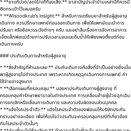
* **ยาแก้ปวด/ลดไข้/แก้ท้องเสีย:** ยาสามัญประจำบ้านเหล่านี้ก็ควรมี
ติดกระเป๋าไว้เสมอครับ
* **Wisoodkrub’s Insight:** สำหรับการเตรียมยาสำหรับผู้สูงอายุ
เดินทาง ควรปรึกษาแพทย์ก่อนออกเดินทาง เพื่อให้แพทย์แนะนำการ
ปรับยา หรือข้อควรระวังต่างๆ ครับ และอย่าลืมเรื่องการจัดการอาการ
เจ็ตแล็กพ่อแม่ด้วยการปรับเวลานอนและดื่มน้ำให้เพียงพอตั้งแต่ก่อน
เดินทางครับ
### ประกันเดินทางสำหรับผู้สูงอายุ
* **สิ่งสำคัญที่ห้ามละเลย:** ประกันเดินทางคือสิ่งที่จำเป็นอย่างยิ่งเมื่อ
พาผู้สูงอายุไปต่างประเทศ เพราะหากเกิดเหตุฉุกเฉินทางการแพทย์ ค่า
ใช้จ่ายอาจสูงมาก
* **เลือกแผนที่ครอบคลุม:** มองหาประกันเดินทางผู้สูงอายุ ที่
ครอบคลุมค่ารักษาพยาบาลในต่างประเทศ การเคลื่อนย้ายผู้ป่วยฉุกเฉิน
การยกเลิกหรือเลื่อนการเดินทาง และความรับผิดชอบส่วนบุคคล
* **แจ้งโรคประจำตัว:** แจ้งโรคประจำตัวของพ่อแม่ให้บริษัทประกัน
ทราบอย่างละเอียด เพื่อให้แน่ใจว่าประกันจะครอบคลุมกรณีที่เกี่ยวข้อง
กับโรคประจำตัวนั้นๆ
* **อ่านเงื่อนไขให้ละเอียด:** ทำความเข้าใจเงื่อนไข ความคุ้มครอง และ