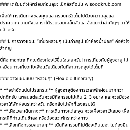
### เตรียมตัวให้พร้อมก่อนลุย: เช็คลิสต์ฉบับ wisoodkrub.com
เพื่อให้การเดินทางของคุณและครอบครัวเต็มไปด้วยความสุขและ
ปราศจากความกังวล เราได้รวบรวมเคล็ดลับและข้อแนะนำสำคัญๆ มาให้
แล้วครับ
## 1. การวางแผน: “เที่ยวหลวมๆ เน้นถ่ายรูป เข้าห้องน้ำบ่อย” คือหัวใจ
สำคัญ
นี่คือ mantra ที่คุณต้องท่องไว้ขึ้นใจเลยครับ! การเที่ยวกับผู้สูงอายุ ไม่
เหมือนการเที่ยวกับเพื่อนวัยเดียวกันที่สามารถลุยได้เต็มที่
### วางแผนแบบ “หลวมๆ” (Flexible Itinerary)
* **อย่าอัดแน่นโปรแกรม:** ผู้สูงอายุต้องการเวลาพักผ่อนมากกว่า
ปกติครับ แพลนแต่ละวันควรมีกิจกรรมไม่เกิน 2-3 อย่าง และควรมีช่วง
เวลาให้พักผ่อนระหว่างวัน หรือกลับไปพักที่โรงแรมได้
* **เผื่อเวลาเดินทาง:** การเดินทางแต่ละจุด ควรเผื่อเวลาไว้เสมอ เผื่อ
กรณีที่ท่านเดินช้าลง หรือต้องแวะพักระหว่างทาง
* **เลือกกิจกรรมสบายๆ:** เน้นกิจกรรมที่ไม่ต้องเดินเยอะ ไม่ต้องยืน