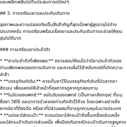
และเพลิดเพลินไปกับประสบการณ์ใหม่ๆ
## 3. การเตรียมยาและประกันเดินทาง
สุขภาพและความปลอดภัยเป็นสิ่งสำคัญที่สุดเมื่อพาผู้สูงอายุไปต่าง
ประเทศครับ การเตรียมพร้อมเรื่องยาและประกันเดินทางจะช่วยให้คุณ
อุ่นใจได้มาก
### การเตรียมยาประจำตัว
* **ยาประจำตัวที่เพียงพอ:** ตรวจสอบให้แน่ใจว่ามียาประจำตัวของ
ท่านเพียงพอตลอดการเดินทาง และควรเผื่อไว้สำหรับกรณีที่เกิดความ
ล่าช้า
* **บรรจุภัณฑ์เดิม:** ควรเก็บยาไว้ในบรรจุภัณฑ์เดิมที่มีฉลากยา
ชัดเจน เพื่อแสดงให้เจ้าหน้าที่ศุลกากรดูหากถูกสอบถาม
* **ใบรับรองแพทย์:** ขอใบรับรองแพทย์ (เป็นภาษาอังกฤษ) ที่ระบุ
ชื่อยา วิธีใช้ และอาการป่วยของท่านติดตัวไว้ด้วย โดยเฉพาะอย่างยิ่ง
หากมียาที่ต้องฉีด หรือยาที่มีส่วนผสมที่อาจถูกควบคุมในบางประเทศ
* **แบ่งยาใส่กระเป๋า:** ควรแบ่งยาใส่กระเป๋าถือขึ้นเครื่องส่วนหนึ่ง
และใส่กระเป๋าเดินทางส่วนหนึ่ง เพื่อป้องกันกรณีกระเป๋าเดินทางสูญหาย