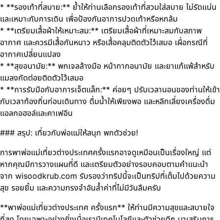
* **รองเท้าที่สบาย:** ย้ำให้ท่านเลือกรองเท้าที่สวมใส่สบาย ไม่รัดแน่น
และเหมาะกับการเดิน เพื่อป้องกันอาการปวดเท้าหรือหกล้ม
* **เตรียมเสื้อผ้าให้เหมาะสม:** เตรียมเสื้อผ้าที่เหมาะสมกับสภาพ
อากาศ และควรมีเสื้อกันหนาว หรือเสื้อคลุมติดตัวไว้เสมอ เผื่อกรณีที่
อากาศเปลี่ยนแปลง
* **สุขอนามัย:** พกเจลล้างมือ หน้ากากอนามัย และยาแก้แพ้สำหรับ
แมลงกัดต่อยติดตัวไว้เสมอ
* **การรับมือกับอาการเจ็ตแล็ก:** ค่อยๆ ปรับเวลานอนของท่านให้เข้า
กับเวลาท้องถิ่นก่อนเดินทาง ดื่มน้ำให้เพียงพอ และหลีกเลี่ยงเครื่องดื่ม
แอลกอฮอล์และคาเฟอีน
### สรุป: เที่ยวกับพ่อแม่ให้สนุก พกตัวช่วย!
การพาพ่อแม่เที่ยวต่างประเทศครั้งแรกอาจดูเหมือนเป็นเรื่องใหญ่ แต่
หากคุณมีการวางแผนที่ดี และเตรียมตัวอย่างรอบคอบตามคำแนะนำ
จาก wisoodkrub.com รับรองว่าทริปนี้จะเป็นทริปที่เต็มไปด้วยความ
สุข รอยยิ้ม และความทรงจำอันล้ำค่าที่ไม่มีวันลืมครับ
**พาพ่อแม่เที่ยวต่างประเทศ ครั้งแรก** ให้ท่านมีความสุขและสบายใจ
ที่สุด โดยเฉพาะอย่างยิ่งเมื่อเรามีเทคโนโลยีและตัวช่วยดีๆ มาเสริมการ