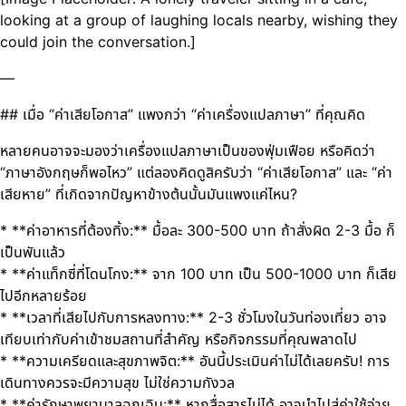
looking at a group of laughing locals nearby, wishing they
could join the conversation.]
—
## เมื่อ “ค่าเสียโอกาส” แพงกว่า “ค่าเครื่องแปลภาษา” ที่คุณคิด
หลายคนอาจจะมองว่าเครื่องแปลภาษาเป็นของฟุ่มเฟือย หรือคิดว่า
“ภาษาอังกฤษก็พอไหว” แต่ลองคิดดูสิครับว่า “ค่าเสียโอกาส” และ “ค่า
เสียหาย” ที่เกิดจากปัญหาข้างต้นนั้นมันแพงแค่ไหน?
* **ค่าอาหารที่ต้องทิ้ง:** มื้อละ 300-500 บาท ถ้าสั่งผิด 2-3 มื้อ ก็
เป็นพันแล้ว
* **ค่าแท็กซี่ที่โดนโกง:** จาก 100 บาท เป็น 500-1000 บาท ก็เสีย
ไปอีกหลายร้อย
* **เวลาที่เสียไปกับการหลงทาง:** 2-3 ชั่วโมงในวันท่องเที่ยว อาจ
เทียบเท่ากับค่าเข้าชมสถานที่สำคัญ หรือกิจกรรมที่คุณพลาดไป
* **ความเครียดและสุขภาพจิต:** อันนี้ประเมินค่าไม่ได้เลยครับ! การ
เดินทางควรจะมีความสุข ไม่ใช่ความกังวล
* **ค่ารักษาพยาบาลฉุกเฉิน:** หากสื่อสารไม่ได้ อาจนำไปสู่ค่าใช้จ่าย