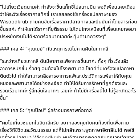
“ไปเที่ยวเวียดนามค่ะ กำลังจะขึ้นแท็กซี่ไปสนามบิน พอดีเพื่อนเคยเตือน
ว่าให้ระวังเรื่องราคาแท็กซี่ เราเลยลองใช้เครื่องแปลภาษาของ
Wisoodkrub ถามคนขับเรื่องราคาปลายทางและยืนยันค่าโดยสารก่อน
ขึ้นรถค่ะ ทำให้เราได้ราคาที่ยุติธรรม ไม่โดนโกงเหมือนที่เพื่อนเคยเจอมา
ประหยัดเงินไปได้หลายร้อยบาทเลยค่ะ คุ้มค่ามากจริงๆ”
### เคส 4: “คุณเมย์” กับเหตุการณ์ไม่คาดฝันในเกาหลี
“ระหว่างเที่ยวเกาหลี ดันมีอาการแพ้อาหารขึ้นมาค่ะ ทั้งๆ ที่ระวังแล้ว
อาการหนักขึ้นเรื่อยๆ จนต้องไปโรงพยาบาล โชคดีที่มีเครื่องแปลภาษา
ติดตัวไป ทำให้สามารถสื่อสารอาการแพ้และประวัติการแพ้ยาให้กับคุณ
หมอและพยาบาลได้อย่างละเอียด ทำให้ได้รับการรักษาที่ถูกต้องและ
รวดเร็วมากค่ะ รู้สึกอุ่นใจมากๆ เลยค่ะ ถ้าไม่มีเครื่องนี้ไป ไม่รู้จะเกิดอะไร
ขึ้น”
### เคส 5: “คุณป๊อป” ผู้สร้างมิตรภาพที่อิตาลี
“ผมไปเที่ยวชนบทในอิตาลีครับ อยากลองคุยกับคนท้องถิ่นเพื่อถาม
เรื่องวิถีชีวิตและวัฒนธรรม แต่ก็ไม่กล้าเพราะพูดภาษาอิตาลีไม่ได้ พอใช้
เครื่องแปลภาษา Wisoodkrub ผมก็สามารถพูดคุยกับคุณลุงเจ้าของ