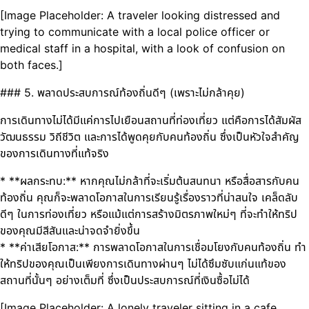
[Image Placeholder: A traveler looking distressed and
trying to communicate with a local police officer or
medical staff in a hospital, with a look of confusion on
both faces.]
### 5. พลาดประสบการณ์ท้องถิ่นดีๆ (เพราะไม่กล้าคุย)
การเดินทางไม่ได้มีแค่การไปเยือนสถานที่ท่องเที่ยว แต่คือการได้สัมผัส
วัฒนธรรม วิถีชีวิต และการได้พูดคุยกับคนท้องถิ่น ซึ่งเป็นหัวใจสำคัญ
ของการเดินทางที่แท้จริง
* **ผลกระทบ:** หากคุณไม่กล้าที่จะเริ่มต้นสนทนา หรือสื่อสารกับคน
ท้องถิ่น คุณก็จะพลาดโอกาสในการเรียนรู้เรื่องราวที่น่าสนใจ เคล็ดลับ
ดีๆ ในการท่องเที่ยว หรือแม้แต่การสร้างมิตรภาพใหม่ๆ ที่จะทำให้ทริป
ของคุณมีสีสันและน่าจดจำยิ่งขึ้น
* **ค่าเสียโอกาส:** การพลาดโอกาสในการเชื่อมโยงกับคนท้องถิ่น ทำ
ให้ทริปของคุณเป็นเพียงการเดินทางผ่านๆ ไม่ได้ซึมซับแก่นแท้ของ
สถานที่นั้นๆ อย่างเต็มที่ ซึ่งเป็นประสบการณ์ที่เงินซื้อไม่ได้
[Image Placeholder: A lonely traveler sitting in a cafe,