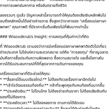
ทางการแพทย์มหาศาล หรืออันตรายถึงชีวิต
ลองรวมๆ ดูแล้ว ปัญหาเหล่านี้สามารถทำให้คุณต้องเสียเงินหลักพันไป
จนถึงหลักหมื่นได้อย่างง่ายดาย ซึ่งสูงกว่าราคาของ “เครื่องแปลภาษา
พกพา” คุณภาพดี ที่มีราคาเริ่มต้นเพียงไม่กี่พันบาทเท่านั้น
### Wisoodkrub’s Insight: การลงทุนที่คุ้มค่ากว่าที่คิด
ที่ Wisoodkrub เรามองว่าการมีเครื่องแปลภาษาพกพาติดตัวไปเที่ยว
ต่างประเทศ ไม่ใช่แค่ความสะดวกสบาย แต่คือ “การลงทุน” ที่ชาญฉลาด
มันคือการซื้อประกันความผิดพลาด ซื้อความสบายใจ และซื้อโอกาสใน
การได้รับประสบการณ์ที่ดีที่สุดจากการเดินทางของคุณ
เครื่องแปลภาษาที่ดีจะช่วยให้คุณ:
* **สื่อสารได้แบบเรียลไทม์:** ไม่ต้องกังวลเรื่องภาษาอีกต่อไป
* **เข้าใจวัฒนธรรมท้องถิ่น:** กล้าที่จะพูดคุยกับคนท้องถิ่นมากขึ้น
* **ประหยัดเงิน:** ไม่โดนโกง ไม่ต้องจ่ายเกินราคา ไม่ต้องเสียเงินกับ
ของที่ไม่ต้องการ
* **ประหยัดเวลา:** ไม่ต้องหลงทาง ถามทางได้ชัดเจน
* **ปลอดภัยในสถานการณ์ฉุกเฉิน:** สื่อสารได้ทันท่วงทีเมื่อเกิด