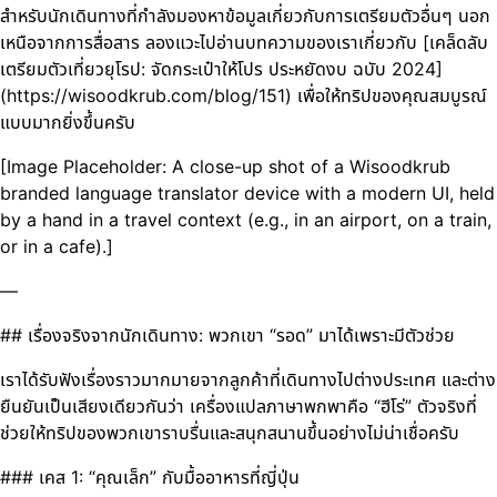
สำหรับนักเดินทางที่กำลังมองหาข้อมูลเกี่ยวกับการเตรียมตัวอื่นๆ นอก
เหนือจากการสื่อสาร ลองแวะไปอ่านบทความของเราเกี่ยวกับ [เคล็ดลับ
เตรียมตัวเที่ยวยุโรป: จัดกระเป๋าให้โปร ประหยัดงบ ฉบับ 2024]
(https://wisoodkrub.com/blog/151) เพื่อให้ทริปของคุณสมบูรณ์
แบบมากยิ่งขึ้นครับ
[Image Placeholder: A close-up shot of a Wisoodkrub
branded language translator device with a modern UI, held
by a hand in a travel context (e.g., in an airport, on a train,
or in a cafe).]
—
## เรื่องจริงจากนักเดินทาง: พวกเขา “รอด” มาได้เพราะมีตัวช่วย
เราได้รับฟังเรื่องราวมากมายจากลูกค้าที่เดินทางไปต่างประเทศ และต่าง
ยืนยันเป็นเสียงเดียวกันว่า เครื่องแปลภาษาพกพาคือ “ฮีโร่” ตัวจริงที่
ช่วยให้ทริปของพวกเขาราบรื่นและสนุกสนานขึ้นอย่างไม่น่าเชื่อครับ
### เคส 1: “คุณเล็ก” กับมื้ออาหารที่ญี่ปุ่น