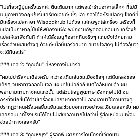
“ไปเที่ยวญี่ปุ่นครั้งแรกค่ะ ตื่นเต้นมาก แต่พอเข้าร้านอาหารเล็กๆ ที่ไม่มี
เมนูภาษาอังกฤษก็เริ่มเครียดเลยค่ะ ชี้ๆ เอา กลัวได้อะไรแปลกๆ โชคดีที่
มีเครื่องแปลภาษา Wisoodkrub ไปด้วย แค่กดพูดใส่เครื่อง เครื่องก็
แปลเป็นภาษาญี่ปุ่นให้พนักงานฟัง พนักงานก็พูดตอบกลับมา เครื่องก็
แปลให้เราฟังทันที ทำให้ได้สั่งเมนูที่อยากกินจริงๆ แถมยังได้คุยถาม
เรื่องส่วนผสมต่างๆ ด้วยค่ะ มื้อนั้นอร่อยมาก สบายใจสุดๆ ไม่ต้องลุ้นว่า
จะได้กินอะไร”
### เคส 2: “คุณต้น” ที่หลงทางในปารีส
“ผมไปปารีสคนเดียวครับ กะว่าจะเดินเล่นชมเมืองชิลๆ แต่ดันหลงซอย
เล็กๆ จนหาทางออกไม่เจอ แผนที่ในมือถือก็แบตใกล้หมดแล้ว ผม
พยายามถามทางคนแถวนั้น แต่ส่วนใหญ่พูดภาษาอังกฤษไม่ได้ จน
กระทั่งนึกขึ้นได้ว่ามีเครื่องแปลภาษาติดตัวไป ลองเอามาใช้ถามทางดู
ปรากฏว่าคนฝรั่งเศสยิ้มแย้มและช่วยบอกทางอย่างละเอียดเลยครับ ผม
เลยกลับมาที่โรงแรมได้โดยไม่เสียเวลามากไปกว่านี้ รู้สึกเหมือนมีเพื่อน
ช่วยนำทางเลยครับ”
### เคส 3: “คุณหญิง” ผู้รอดพ้นจากการโดนโกงที่เวียดนาม