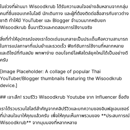
ในช่วงที่ผ่านมา Wisoodkrub ได้รับความสนใจอย่างล้นหลามจากกลุ่ม
คนที่ชื่นชอบเทคโนโลยี นักเดินทาง และผู้ที่ต้องติดต่อสื่อสารกับชาวต่าง
ชาติ ทำให้มี YouTuber และ Blogger จำนวนมากหยิบยก
Wisoodkrub ขึ้นมารีวิวและทดสอบการใช้งานจริง
สิ่งที่ทำให้อุปกรณ์ของเราโดดเด่นจนกลายเป็นประเด็นคือความสามารถ
ในการแปลภาษาที่แม่นยำและรวดเร็ว ฟังก์ชันการใช้งานที่หลากหลาย
และดีไซน์ที่ทันสมัย พกพาง่าย ตอบโจทย์ไลฟ์สไตล์ยุคใหม่ได้เป็นอย่างดี
ครับ
[Image Placeholder: A collage of popular Thai
YouTuber/Blogger thumbnails featuring the Wisoodkrub
device.]
## เจาะลึก! รวมรีวิว Wisoodkrub Youtube จาก Influencer ชื่อดัง
เราได้รวบรวมไฮไลต์สำคัญจากคลิปรีวิวและบทความของอินฟลูเอนเซอร์
ที่น่าสนใจมาให้คุณแล้วครับ เพื่อให้คุณเห็นภาพรวมของ **ประสบการณ์
Wisoodkrub** จากมุมมองที่หลากหลาย