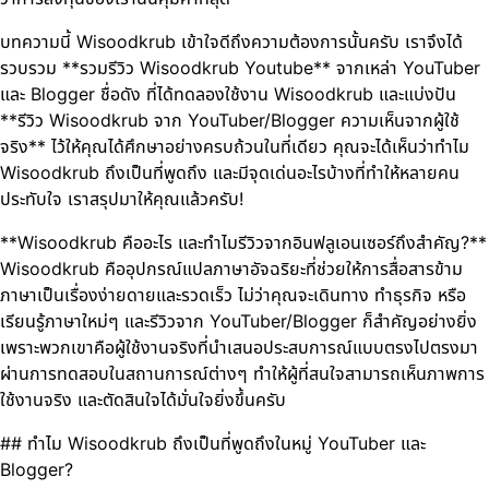
บทความนี้ Wisoodkrub เข้าใจดีถึงความต้องการนั้นครับ เราจึงได้
รวบรวม **รวมรีวิว Wisoodkrub Youtube** จากเหล่า YouTuber
และ Blogger ชื่อดัง ที่ได้ทดลองใช้งาน Wisoodkrub และแบ่งปัน
**รีวิว Wisoodkrub จาก YouTuber/Blogger ความเห็นจากผู้ใช้
จริง** ไว้ให้คุณได้ศึกษาอย่างครบถ้วนในที่เดียว คุณจะได้เห็นว่าทำไม
Wisoodkrub ถึงเป็นที่พูดถึง และมีจุดเด่นอะไรบ้างที่ทำให้หลายคน
ประทับใจ เราสรุปมาให้คุณแล้วครับ!
**Wisoodkrub คืออะไร และทำไมรีวิวจากอินฟลูเอนเซอร์ถึงสำคัญ?**
Wisoodkrub คืออุปกรณ์แปลภาษาอัจฉริยะที่ช่วยให้การสื่อสารข้าม
ภาษาเป็นเรื่องง่ายดายและรวดเร็ว ไม่ว่าคุณจะเดินทาง ทำธุรกิจ หรือ
เรียนรู้ภาษาใหม่ๆ และรีวิวจาก YouTuber/Blogger ก็สำคัญอย่างยิ่ง
เพราะพวกเขาคือผู้ใช้งานจริงที่นำเสนอประสบการณ์แบบตรงไปตรงมา
ผ่านการทดสอบในสถานการณ์ต่างๆ ทำให้ผู้ที่สนใจสามารถเห็นภาพการ
ใช้งานจริง และตัดสินใจได้มั่นใจยิ่งขึ้นครับ
## ทำไม Wisoodkrub ถึงเป็นที่พูดถึงในหมู่ YouTuber และ
Blogger?