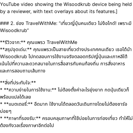
YouTube video showing the Wisoodkrub device being held
by a reviewer, with text overlays about its features.]
### 2. ช่อง TravelWithMe: “เที่ยวญี่ปุ่นคนเดียว ไม่ง้อไกด์! เพราะมี
Wisoodkrub”
**รีวิวจาก:** คุณแพรว TravelWithMe
**สรุปจุดเด่น:** คุณแพรวเป็นสายเที่ยวต่างประเทศคนเดียว เธอได้นำ
Wisoodkrub ไปทดสอบการใช้งานจริงตลอดทริปญี่ปุ่นและเกาหลีใต้
เน้นไปที่ความสะดวกสบายในการสื่อสารกับคนท้องถิ่น การสั่งอาหาร
และการสอบถามเส้นทาง
**สิ่งที่ประทับใจ:**
* **ความง่ายในการใช้งาน:** ไม่ต้องตั้งค่าอะไรยุ่งยาก กดปุ่มเดียวก็
พร้อมแปลได้เลย
* **แบตเตอรี่:** อึดมาก ใช้งานได้ตลอดวันเดินทางโดยไม่ต้องชาร์จ
บ่อยๆ
* **ภาษาที่รองรับ:** ครอบคลุมภาษาที่ใช้บ่อยในการท่องเที่ยว ทำให้ไม่
ต้องกังวลเรื่องภาษาอีกต่อไป