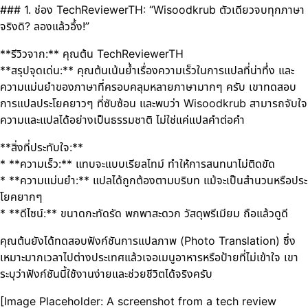
### 1. ช่อง TechReviewerTH: “Wisoodkrub ตัวเดียวจบทุกภาษา
จริงดิ? ลองแล้วอึ้ง!”
**รีวิวจาก:** คุณต้น TechReviewerTH
**สรุปจุดเด่น:** คุณต้นเน้นย้ำเรื่องความเร็วในการแปลที่น่าทึ่ง และ
ความแม่นยำของภาษาที่ครอบคลุมหลายภาษามากๆ ครับ เขาทดสอบ
การแปลประโยคยาวๆ ที่ซับซ้อน และพบว่า Wisoodkrub สามารถจับใจ
ความและแปลได้อย่างเป็นธรรมชาติ ไม่ใช่แค่แปลคำต่อคำ
**สิ่งที่ประทับใจ:**
* **ความเร็ว:** แทบจะแบบเรียลไทม์ ทำให้การสนทนาไม่ติดขัด
* **ความแม่นยำ:** แปลได้ถูกต้องตามบริบท แม้จะเป็นสำนวนหรือประ
โยคยากๆ
* **ดีไซน์:** ขนาดกะทัดรัด พกพาสะดวก วัสดุพรีเมียม ถือแล้วดูดี
คุณต้นยังได้ทดสอบฟังก์ชันการแปลภาพ (Photo Translation) ซึ่ง
เหมาะมากเวลาไปต่างประเทศแล้วเจอเมนูอาหารหรือป้ายที่ไม่เข้าใจ เขา
ระบุว่าฟังก์ชันนี้ใช้งานง่ายและช่วยชีวิตได้จริงครับ
[Image Placeholder: A screenshot from a tech review