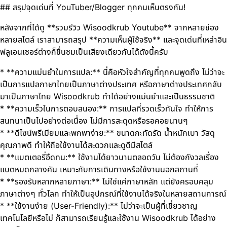
## สรุปจุดเด่นที่ YouTuber/Blogger ทุกคนเห็นตรงกัน!
หลังจากที่ได้ดู **รวมรีวิว Wisoodkrub Youtube** จากหลายช่อง
หลายสไตล์ เราสามารถสรุป **ความเห็นผู้ใช้จริง** และจุดเด่นที่เหล่าอิน
ฟลูเอนเซอร์ต่างก็ชื่นชมเป็นเสียงเดียวกันได้ดังนี้ครับ
* **ความแม่นยำในการแปล:** นี่คือหัวใจสำคัญที่ทุกคนพูดถึง ไม่ว่าจะ
เป็นการแปลภาษาไทยเป็นภาษาต่างประเทศ หรือภาษาต่างประเทศกลับ
มาเป็นภาษาไทย Wisoodkrub ทำได้อย่างแม่นยำและเป็นธรรมชาติ
* **ความเร็วในการตอบสนอง:** การแปลที่รวดเร็วทันใจ ทำให้การ
สนทนาเป็นไปอย่างต่อเนื่อง ไม่มีการสะดุดหรือรอคอยนานๆ
* **ดีไซน์พรีเมียมและพกพาง่าย:** ขนาดกะทัดรัด น้ำหนักเบา วัสดุ
คุณภาพดี ทำให้ถือใช้งานได้สะดวกและดูดีมีสไตล์
* **แบตเตอรี่อึดทน:** ใช้งานได้ยาวนานตลอดวัน ไม่ต้องกังวลเรื่อง
แบตหมดกลางคัน เหมาะกับการเดินทางหรือใช้งานนอกสถานที่
* **รองรับหลากหลายภาษา:** ไม่ใช่แค่ภาษาหลัก แต่ยังครอบคลุม
ภาษาต่างๆ ทั่วโลก ทำให้เป็นอุปกรณ์ที่ใช้งานได้จริงในหลายสถานการณ์
* **ใช้งานง่าย (User-Friendly):** ไม่ว่าจะเป็นผู้ที่เชี่ยวชาญ
เทคโนโลยีหรือไม่ ก็สามารถเรียนรู้และใช้งาน Wisoodkrub ได้อย่าง