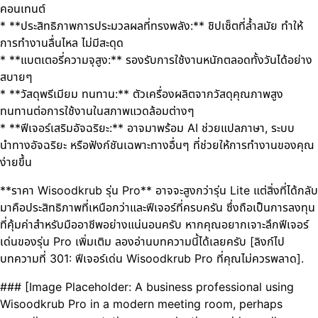
คอนเทนต์
* **ประสิทธิภาพการประมวลผลที่ทรงพลัง:** ชิปเซ็ตที่ล้ำสมัย ทำให้
การทำงานลื่นไหล ไม่มีสะดุด
* **แบตเตอรี่ความจุสูง:** รองรับการใช้งานหนักตลอดทั้งวันได้อย่าง
สบายๆ
* **วัสดุพรีเมียม ทนทาน:** ตัวเครื่องผลิตจากวัสดุคุณภาพสูง
ทนทานต่อการใช้งานในสภาพแวดล้อมต่างๆ
* **ฟีเจอร์เสริมอัจฉริยะ:** อาจมาพร้อม AI ช่วยแปลภาษา, ระบบ
นำทางอัจฉริยะ หรือฟังก์ชันเฉพาะทางอื่นๆ ที่ช่วยให้การทำงานของคุณ
ง่ายขึ้น
**ราคา Wisoodkrub รุ่น Pro** อาจจะสูงกว่ารุ่น Lite แต่สิ่งที่ได้กลับ
มาคือประสิทธิภาพที่เหนือกว่าและฟีเจอร์ที่ครบครัน ซึ่งถือเป็นการลงทุน
ที่คุ้มค่าสำหรับมืออาชีพอย่างแน่นอนครับ หากคุณอยากเจาะลึกฟีเจอร์
เด่นของรุ่น Pro เพิ่มเติม ลองอ่านบทความนี้ได้เลยครับ [ลิงก์ไป
บทความที่ 301: ฟีเจอร์เด่น Wisoodkrub Pro ที่คุณไม่ควรพลาด].
### [Image Placeholder: A business professional using
Wisoodkrub Pro in a modern meeting room, perhaps