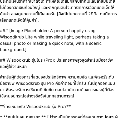
ประทับใจในราคาที่เข้าถึงได้ ทำให้คุณได้สัมผัสกับเทคโนโลยีล้ำสมัยโดย
ไม่ต้องควักเงินก้อนใหญ่ และหากคุณสนใจเทคนิคการเลือกแกดเจ็ตให้
คุ้มค่า ลองดูบทความนี้ได้เลยครับ [ลิงก์ไปบทความที่ 293: เทคนิคการ
เลือกแกดเจ็ตให้คุ้มค่า].
### [Image Placeholder: A person happily using
Wisoodkrub Lite while traveling light, perhaps taking a
casual photo or making a quick note, with a scenic
background.]
## Wisoodkrub รุ่นโปร (Pro): ประสิทธิภาพสูงสุดสำหรับมืออาชีพ
และผู้ใช้งานหนัก
สำหรับผู้ที่ต้องการที่สุดของประสิทธิภาพ ความคมชัด และฟีเจอร์ระดับ
มืออาชีพ Wisoodkrub รุ่น Pro คือคำตอบที่ใช่ครับ รุ่นนี้ถูกออกแบบ
มาเพื่อรองรับการใช้งานที่เข้มข้น ตอบโจทย์ความต้องการของผู้ที่ต้อง
ใช้งานอุปกรณ์อย่างจริงจังในทุกสถานการณ์
**ใครเหมาะกับ Wisoodkrub รุ่น Pro?**
* **คนไปบ่อย คุยธุรกิจ:** ไม่ว่าจะเป็นนักธุรกิจที่ต้องเดินทางบ่อยๆ ผู้