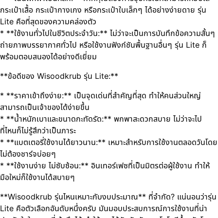
กระเป๋าเสื้อ กระเป๋ากางเกง หรือกระเป๋าใบเล็กๆ ได้อย่างง่ายดาย รุ่น
Lite คือที่สุดของความคล่องตัว
* **ใช้งานทั่วไปในชีวิตประจำวัน:** ไม่ว่าจะเป็นการบันทึกข้อความสั้นๆ
ถ่ายภาพบรรยากาศทั่วไป หรือใช้งานฟังก์ชันพื้นฐานอื่นๆ รุ่น Lite ก็
พร้อมตอบสนองได้อย่างดีเยี่ยม
**ข้อดีของ Wisoodkrub รุ่น Lite:**
* **ราคาเข้าถึงง่าย:** เป็นจุดเด่นที่สำคัญที่สุด ทำให้คนส่วนใหญ่
สามารถเป็นเจ้าของได้ง่ายขึ้น
* **น้ำหนักเบาและขนาดกะทัดรัด:** พกพาสะดวกสบาย ไม่ว่าจะไป
ที่ไหนก็ไม่รู้สึกว่าเป็นภาระ
* **แบตเตอรี่ใช้งานได้ยาวนาน:** เหมาะสำหรับการใช้งานตลอดวันโดย
ไม่ต้องชาร์จบ่อยๆ
* **ใช้งานง่าย ไม่ซับซ้อน:** อินเทอร์เฟซที่เป็นมิตรต่อผู้ใช้งาน ทำให้
มือใหม่ก็ใช้งานได้สบายๆ
**Wisoodkrub รุ่นไหนเหมาะกับงบประมาณ** ที่จำกัด? แน่นอนว่ารุ่น
Lite คือตัวเลือกอันดับหนึ่งครับ มันมอบประสบการณ์การใช้งานที่น่า