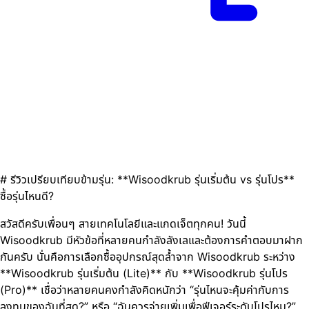
# รีวิวเปรียบเทียบข้ามรุ่น: **Wisoodkrub รุ่นเริ่มต้น vs รุ่นโปร**
ซื้อรุ่นไหนดี?
สวัสดีครับเพื่อนๆ สายเทคโนโลยีและแกดเจ็ตทุกคน! วันนี้
Wisoodkrub มีหัวข้อที่หลายคนกำลังลังเลและต้องการคำตอบมาฝาก
กันครับ นั่นคือการเลือกซื้ออุปกรณ์สุดล้ำจาก Wisoodkrub ระหว่าง
**Wisoodkrub รุ่นเริ่มต้น (Lite)** กับ **Wisoodkrub รุ่นโปร
(Pro)** เชื่อว่าหลายคนคงกำลังคิดหนักว่า “รุ่นไหนจะคุ้มค่ากับการ
ลงทุนของฉันที่สุด?” หรือ “ฉันควรจ่ายเพิ่มเพื่อฟีเจอร์ระดับโปรไหม?”