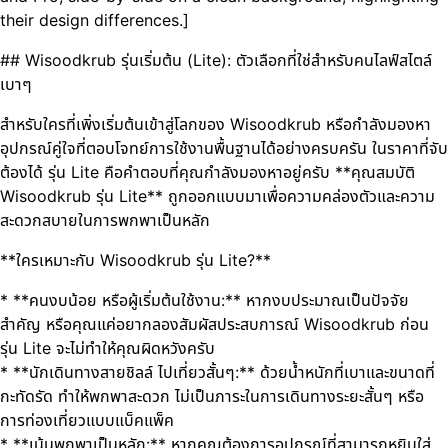
their design differences.]
## Wisoodkrub รุ่นเริ่มต้น (Lite): ตัวเลือกที่ใช่สำหรับคนไลฟ์สไตล์
เบาๆ
สำหรับใครที่เพิ่งเริ่มต้นเข้าสู่โลกของ Wisoodkrub หรือกำลังมองหา
อุปกรณ์คู่ใจที่ตอบโจทย์การใช้งานพื้นฐานได้อย่างครบครัน ในราคาที่จับ
ต้องได้ รุ่น Lite คือคำตอบที่คุณกำลังมองหาอยู่ครับ **คุณสมบัติ
Wisoodkrub รุ่น Lite** ถูกออกแบบมาเพื่อความคล่องตัวและความ
สะดวกสบายในการพกพาเป็นหลัก
**ใครเหมาะกับ Wisoodkrub รุ่น Lite?**
* **คนงบน้อย หรือผู้เริ่มต้นใช้งาน:** หากงบประมาณเป็นปัจจัย
สำคัญ หรือคุณแค่อยากลองสัมผัสประสบการณ์ Wisoodkrub ก่อน
รุ่น Lite จะไม่ทำให้คุณผิดหวังครับ
* **นักเดินทางสายชิลล์ ไปเที่ยวสั้นๆ:** ด้วยน้ำหนักที่เบาและขนาดที่
กะทัดรัด ทำให้พกพาสะดวก ไม่เป็นภาระในการเดินทางระยะสั้นๆ หรือ
การท่องเที่ยวแบบแบ็คแพ็ค
* **เน้นพกพาเป็นหลัก:** หากคุณต้องการอุปกรณ์ที่สามารถหยิบใส่