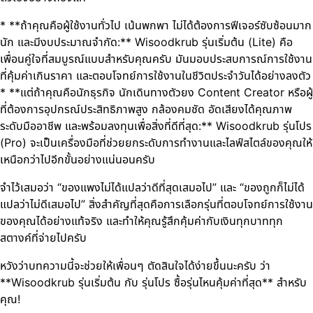
* **ถ้าคุณคือผู้ใช้งานทั่วไป เน้นพกพา ไม่ได้ต้องการฟีเจอร์ซับซ้อนมาก
นัก และมีงบประมาณจำกัด:** Wisoodkrub รุ่นเริ่มต้น (Lite) คือ
เพื่อนคู่ใจที่สมบูรณ์แบบสำหรับคุณครับ มันมอบประสบการณ์การใช้งาน
ที่คุ้มค่าเกินราคา และตอบโจทย์การใช้งานในชีวิตประจำวันได้อย่างลงตัว
* **แต่ถ้าคุณคือนักธุรกิจ นักเดินทางตัวยง Content Creator หรือผู้
ที่ต้องการอุปกรณ์ประสิทธิภาพสูง กล้องคมชัด อัดเสียงได้คุณภาพ
ระดับมืออาชีพ และพร้อมลงทุนเพื่อสิ่งที่ดีที่สุด:** Wisoodkrub รุ่นโปร
(Pro) จะเป็นเครื่องมือที่ช่วยยกระดับการทำงานและไลฟ์สไตล์ของคุณให้
เหนือกว่าไปอีกขั้นอย่างแน่นอนครับ
จำไว้เสมอว่า “ของแพงไม่ได้แปลว่าดีที่สุดเสมอไป” และ “ของถูกก็ไม่ได้
แปลว่าไม่ดีเสมอไป” สิ่งสำคัญที่สุดคือการเลือกรุ่นที่ตอบโจทย์การใช้งาน
ของคุณได้อย่างแท้จริง และทำให้คุณรู้สึกคุ้มค่ากับเงินทุกบาททุก
สตางค์ที่จ่ายไปครับ
หวังว่าบทความนี้จะช่วยให้เพื่อนๆ ตัดสินใจได้ง่ายขึ้นนะครับ ว่า
**Wisoodkrub รุ่นเริ่มต้น กับ รุ่นโปร ซื้อรุ่นไหนคุ้มค่าที่สุด** สำหรับ
คุณ!