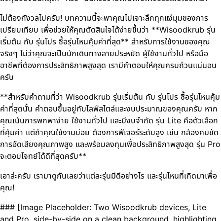
ไม่ต้องกังวลไปครับ! บทความนี้จะพาคุณไปเจาะลึกทุกแง่มุมของการ
เปรียบเทียบ เพื่อช่วยให้คุณตัดสินใจได้ง่ายขึ้นว่า **Wisoodkrub รุ่น
เริ่มต้น กับ รุ่นโปร ซื้อรุ่นไหนคุ้มค่าที่สุด** สำหรับการใช้งานของคุณ
จริงๆ ไม่ว่าคุณจะเป็นนักเดินทางสายประหยัด ผู้ใช้งานทั่วไป หรือมือ
อาชีพที่ต้องการประสิทธิภาพสูงสุด เรามีคำตอบให้คุณครบถ้วนแน่นอน
ครับ
**สำหรับคำถามที่ว่า Wisoodkrub รุ่นเริ่มต้น กับ รุ่นโปร ซื้อรุ่นไหนคุ้ม
ค่าที่สุดนั้น คำตอบขึ้นอยู่กับไลฟ์สไตล์และงบประมาณของคุณครับ หาก
คุณเน้นการพกพาง่าย ใช้งานทั่วไป และมีงบจำกัด รุ่น Lite คือตัวเลือก
ที่คุ้มค่า แต่ถ้าคุณใช้งานบ่อย ต้องการฟีเจอร์ระดับสูง เช่น กล้องคมชัด
การอัดเสียงคุณภาพสูง และพร้อมลงทุนเพื่อประสิทธิภาพสูงสุด รุ่น Pro
จะตอบโจทย์ได้ดีที่สุดครับ**
เอาล่ะครับ เรามาดูกันเลยว่าแต่ละรุ่นมีดีอย่างไร และรุ่นไหนที่เกิดมาเพื่อ
คุณ!
### [Image Placeholder: Two Wisoodkrub devices, Lite
and Pro, side-by-side on a clean background, highlighting