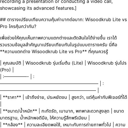
recording a presentation or conducting a video call,
showcasing its advanced features.]
## ตารางเปรียบเทียบความคุ้มค่าบาทต่อบาท: Wisoodkrub Lite vs
Pro ใครคุ้มกว่ากัน?
เพื่อช่วยให้คุณเห็นภาพความแตกต่างและตัดสินใจได้ง่ายขึ้น เราได้
รวบรวมข้อมูลสำคัญมาเปรียบเทียบกันในรูปแบบตารางครับ นี่คือ
**ความแตกต่าง Wisoodkrub Lite vs Pro** ที่คุณควรรู้
| คุณสมบัติ | Wisoodkrub รุ่นเริ่มต้น (Lite) | Wisoodkrub รุ่นโปร
(Pro) |
| :—————- | :
—————————————————————– | :
————————————————————— |
| **ราคา** | เข้าถึงง่าย, ประหยัดงบ | สูงกว่า, แต่คุ้มค่ากับฟีเจอร์ที่ได้
|
| **ขนาด/น้ำหนัก** | กะทัดรัด, เบามาก, พกพาสะดวกสูงสุด | ขนาด
มาตรฐาน, น้ำหนักพอดีมือ, ให้ความรู้สึกพรีเมียม |
| **กล้อง** | ความละเอียดพอใช้, เหมาะกับการถ่ายภาพทั่วไป | ความ