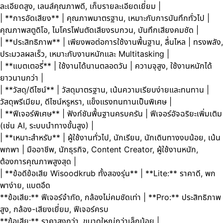
ละเอียดสูง, เลนส์คุณภาพดี, เก็บรายละเอียดเยี่ยม |
| **การอัดเสียง** | คุณภาพมาตรฐาน, เหมาะกับการบันทึกทั่วไป |
คุณภาพสตูดิโอ, ไมโครโฟนตัดเสียงรบกวน, บันทึกเสียงคมชัด |
| **ประสิทธิภาพ** | เพียงพอต่อการใช้งานพื้นฐาน, ลื่นไหล | ทรงพลัง,
ประมวลผลเร็ว, เหมาะกับงานหนักและ Multitasking |
| **แบตเตอรี่** | ใช้งานได้นานตลอดวัน | ความจุสูง, ใช้งานหนักได้
ยาวนานกว่า |
| **วัสดุ/ดีไซน์** | วัสดุมาตรฐาน, เน้นความเรียบง่ายและทนทาน |
วัสดุพรีเมียม, ดีไซน์หรูหรา, แข็งแรงทนทานเป็นพิเศษ |
| **ฟีเจอร์พิเศษ** | ฟังก์ชันพื้นฐานครบครัน | ฟีเจอร์อัจฉริยะเพิ่มเติม
(เช่น AI, ระบบนำทางขั้นสูง) |
| **เหมาะสำหรับ** | ผู้ใช้งานทั่วไป, นักเรียน, นักเดินทางงบน้อย, เน้น
พกพา | มืออาชีพ, นักธุรกิจ, Content Creator, ผู้ใช้งานหนัก,
ต้องการคุณภาพสูงสุด |
| **ข้อดีข้อเสีย Wisoodkrub ทั้งสองรุ่น** | **Lite:** ราคาดี, พก
พาง่าย, แบตอึด
**ข้อเสีย:** ฟีเจอร์จำกัด, กล้องไม่คมชัดเท่า | **Pro:** ประสิทธิภาพ
สูง, กล้อง-เสียงเยี่ยม, ฟีเจอร์ครบ
**ข้อเสีย:** ราคาสูงกว่า, ขนาดใหญ่กว่าเล็กน้อย |