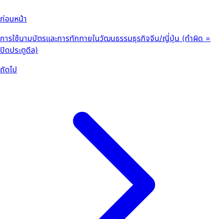
ก่อนหน้า
การใช้นามบัตรและการทักทายในวัฒนธรรมธุรกิจจีน/ญี่ปุ่น (ทำผิด =
ปิดประตูดีล)
ถัดไป