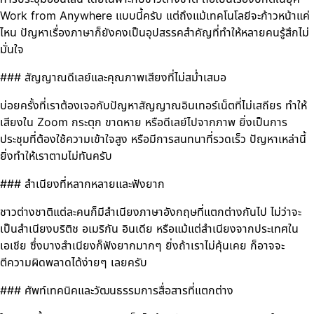
Work from Anywhere แบบนี้ครับ แต่ถึงแม้เทคโนโลยีจะก้าวหน้าแค่
ไหน ปัญหาเรื่องภาษาก็ยังคงเป็นอุปสรรคสำคัญที่ทำให้หลายคนรู้สึกไม่
มั่นใจ
### สัญญาณดีเลย์และคุณภาพเสียงที่ไม่สม่ำเสมอ
บ่อยครั้งที่เราต้องเจอกับปัญหาสัญญาณอินเทอร์เน็ตที่ไม่เสถียร ทำให้
เสียงใน Zoom กระตุก ขาดหาย หรือดีเลย์ไปจากภาพ ยิ่งเป็นการ
ประชุมที่ต้องใช้ความเข้าใจสูง หรือมีการสนทนาที่รวดเร็ว ปัญหาเหล่านี้
ยิ่งทำให้เราตามไม่ทันครับ
### สำเนียงที่หลากหลายและฟังยาก
ชาวต่างชาติแต่ละคนก็มีสำเนียงภาษาอังกฤษที่แตกต่างกันไป ไม่ว่าจะ
เป็นสำเนียงบริติช อเมริกัน อินเดีย หรือแม้แต่สำเนียงจากประเทศใน
เอเชีย ซึ่งบางสำเนียงก็ฟังยากมากๆ ยิ่งถ้าเราไม่คุ้นเคย ก็อาจจะ
ตีความผิดพลาดได้ง่ายๆ เลยครับ
### ศัพท์เทคนิคและวัฒนธรรมการสื่อสารที่แตกต่าง