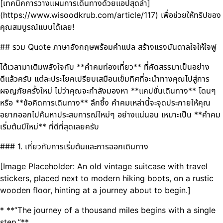
[เทคนิคการวางแผนการเดินทางด้วยแอปสุดล้ำ]
(https://www.wisoodkrub.com/article/117) เพื่อช่วยให้ทริปของ
คุณสมบูรณ์แบบได้เลย!
## รวม Quote ภาษาอังกฤษพร้อมคำแปล สร้างแรงบันดาลใจให้ใจฟู
ได้เวลามาเติมพลังใจกับ **คำคมท่องเที่ยว** ที่คัดสรรมาเป็นอย่าง
ดีแล้วครับ แต่ละประโยคเปรียบเสมือนเข็มทิศที่จะนำทางคุณไปสู่การ
ผจญภัยครั้งใหม่ ไม่ว่าคุณจะกำลังมองหา **แคปชั่นเดินทาง** โดนๆ
หรือ **ข้อคิดการเดินทาง** ลึกซึ้ง คำคมเหล่านี้จะจุดประกายให้คุณ
อยากออกไปค้นหาประสบการณ์ใหม่ๆ อย่างแน่นอน เหมาะเป็น **คำคม
เริ่มต้นปีใหม่** ที่ดีที่สุดเลยครับ
### 1. เกี่ยวกับการเริ่มต้นและการออกเดินทาง
[Image Placeholder: An old vintage suitcase with travel
stickers, placed next to modern hiking boots, on a rustic
wooden floor, hinting at a journey about to begin.]
* **”The journey of a thousand miles begins with a single
step.”**