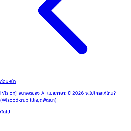
ก่อนหน้า
[Vision] อนาคตของ AI แปลภาษา: ปี 2026 จะไปไกลแค่ไหน?
(Wisoodkrub ไม่หยุดพัฒนา)
ถัดไป