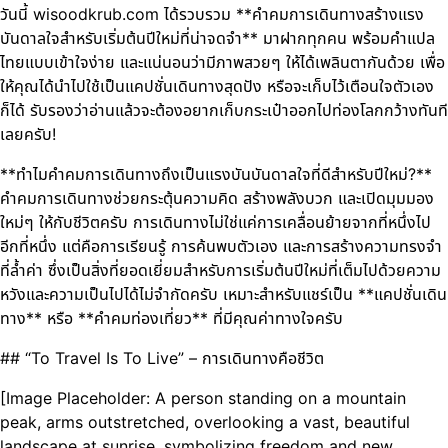
วันนี้ wisoodkrub.com ได้รวบรวม **คำคมการเดินทางสร้างแรง
บันดาลใจสำหรับเริ่มต้นปีใหม่ที่น่าจดจำ** มาฝากทุกคน พร้อมคำแปล
ไทยแบบเข้าใจง่าย และแน่นอนว่ามีภาพสวยๆ ให้ได้เพลินตากันด้วย เพื่อ
ให้คุณได้นำไปใช้เป็นแคปชั่นเดินทางสุดปัง หรือจะเก็บไว้เตือนใจตัวเอง
ก็ได้ รับรองว่าอ่านแล้วจะต้องอยากเก็บกระเป๋าออกไปท่องโลกกว้างทันที
เลยครับ!
**ทำไมคำคมการเดินทางถึงเป็นแรงบันบันดาลใจที่ดีสำหรับปีใหม่?**
คำคมการเดินทางช่วยกระตุ้นความคิด สร้างพลังบวก และเปิดมุมมอง
ใหม่ๆ ให้กับชีวิตครับ การเดินทางไม่ใช่แค่การเคลื่อนย้ายจากที่หนึ่งไป
อีกที่หนึ่ง แต่คือการเรียนรู้ การค้นพบตัวเอง และการสร้างความทรงจำ
ที่ล้ำค่า ซึ่งเป็นสิ่งที่ยอดเยี่ยมสำหรับการเริ่มต้นปีใหม่ที่เต็มไปด้วยความ
หวังและความเป็นไปได้ไม่จำกัดครับ เหมาะสำหรับแชร์เป็น **แคปชั่นเดิน
ทาง** หรือ **คำคมท่องเที่ยว** ที่มีคุณค่าทางใจครับ
## “To Travel Is To Live” – การเดินทางคือชีวิต
[Image Placeholder: A person standing on a mountain
peak, arms outstretched, overlooking a vast, beautiful
landscape at sunrise, symbolizing freedom and new