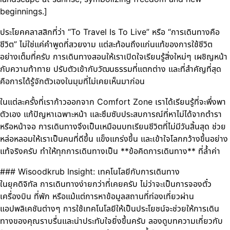
beginnings.]
ประโยคคลาสสิกที่ว่า “To Travel Is To Live” หรือ “การเดินทางคือ
ชีวิต” ไม่ใช่แค่คำพูดที่สวยงาม แต่สะท้อนถึงแก่นแท้ของการใช้ชีวิต
อย่างเต็มที่ครับ การเดินทางสอนให้เราเปิดใจเรียนรู้สิ่งใหม่ๆ เผชิญหน้า
กับความท้าทาย ปรับตัวเข้ากับวัฒนธรรมที่แตกต่าง และที่สำคัญที่สุด
คือการได้รู้จักตัวเองในมุมที่ไม่เคยเห็นมาก่อน
ในแต่ละครั้งที่เราก้าวออกจาก Comfort Zone เราได้เรียนรู้ที่จะพึ่งพา
ตัวเอง แก้ปัญหาเฉพาะหน้า และซึมซับประสบการณ์ที่หาไม่ได้จากตำรา
หรือหน้าจอ การเดินทางจึงเป็นเหมือนบทเรียนชีวิตที่ไม่มีวันสิ้นสุด ช่วย
หล่อหลอมให้เราเป็นคนที่ดีขึ้น แข็งแกร่งขึ้น และเข้าใจโลกกว้างขึ้นอย่าง
แท้จริงครับ ทำให้ทุกการเดินทางเป็น **ข้อคิดการเดินทาง** ที่ล้ำค่า
### Wisoodkrub Insight: เทคโนโลยีกับการเดินทาง
ในยุคดิจิทัล การเดินทางง่ายกว่าที่เคยครับ ไม่ว่าจะเป็นการจองตั๋ว
เครื่องบิน ที่พัก หรือแม้แต่การหาข้อมูลสถานที่ท่องเที่ยวผ่าน
แอปพลิเคชันต่างๆ การใช้เทคโนโลยีให้เป็นประโยชน์จะช่วยให้การเดิน
ทางของคุณราบรื่นและน่าประทับใจยิ่งขึ้นครับ ลองดูบทความเกี่ยวกับ