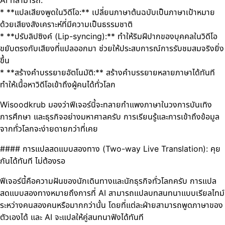
* **แปลเสียงพูดในวิดีโอ:** เปลี่ยนภาษาต้นฉบับเป็นภาษาเป้าหมาย
ด้วยเสียงสังเคราะห์ที่มีความเป็นธรรมชาติ
* **ปรับลิปซิงค์ (Lip-syncing):** ทำให้ริมฝีปากของบุคคลในวิดีโอ
ขยับตรงกับเสียงที่แปลออกมา ช่วยให้ประสบการณ์การรับชมสมจริงยิ่ง
ขึ้น
* **สร้างคำบรรยายอัตโนมัติ:** สร้างคำบรรยายหลายภาษาได้ทันที
ทำให้เนื้อหาวิดีโอเข้าถึงผู้คนได้ทั่วโลก
Wisoodkrub มองว่าฟีเจอร์นี้จะทลายกำแพงภาษาในวงการบันเทิง
การศึกษา และธุรกิจอย่างมหาศาลครับ การเรียนรู้และการเข้าถึงข้อมูล
จากทั่วโลกจะง่ายดายกว่าที่เคย
#### การแปลสดแบบสองทาง (Two-way Live Translation): คุย
กันได้ทันที ไม่ต้องรอ
ฟีเจอร์นี้คือความฝันของนักเดินทางและนักธุรกิจทั่วโลกครับ การแปล
สดแบบสองทางหมายถึงการที่ AI สามารถแปลบทสนทนาแบบเรียลไทม์
ระหว่างคนสองคนหรือมากกว่านั้น โดยที่แต่ละฝ่ายสามารถพูดภาษาของ
ตัวเองได้ และ AI จะแปลให้คู่สนทนาฟังได้ทันที