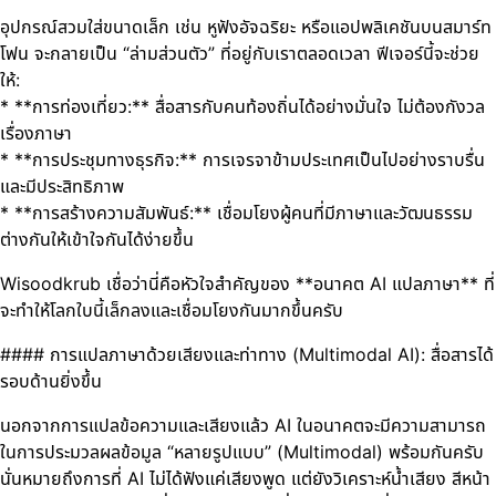
อุปกรณ์สวมใส่ขนาดเล็ก เช่น หูฟังอัจฉริยะ หรือแอปพลิเคชันบนสมาร์ท
โฟน จะกลายเป็น “ล่ามส่วนตัว” ที่อยู่กับเราตลอดเวลา ฟีเจอร์นี้จะช่วย
ให้:
* **การท่องเที่ยว:** สื่อสารกับคนท้องถิ่นได้อย่างมั่นใจ ไม่ต้องกังวล
เรื่องภาษา
* **การประชุมทางธุรกิจ:** การเจรจาข้ามประเทศเป็นไปอย่างราบรื่น
และมีประสิทธิภาพ
* **การสร้างความสัมพันธ์:** เชื่อมโยงผู้คนที่มีภาษาและวัฒนธรรม
ต่างกันให้เข้าใจกันได้ง่ายขึ้น
Wisoodkrub เชื่อว่านี่คือหัวใจสำคัญของ **อนาคต AI แปลภาษา** ที่
จะทำให้โลกใบนี้เล็กลงและเชื่อมโยงกันมากขึ้นครับ
#### การแปลภาษาด้วยเสียงและท่าทาง (Multimodal AI): สื่อสารได้
รอบด้านยิ่งขึ้น
นอกจากการแปลข้อความและเสียงแล้ว AI ในอนาคตจะมีความสามารถ
ในการประมวลผลข้อมูล “หลายรูปแบบ” (Multimodal) พร้อมกันครับ
นั่นหมายถึงการที่ AI ไม่ได้ฟังแค่เสียงพูด แต่ยังวิเคราะห์น้ำเสียง สีหน้า