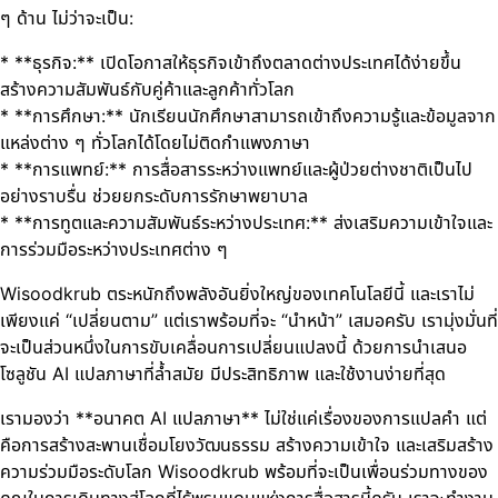
ๆ ด้าน ไม่ว่าจะเป็น:
* **ธุรกิจ:** เปิดโอกาสให้ธุรกิจเข้าถึงตลาดต่างประเทศได้ง่ายขึ้น
สร้างความสัมพันธ์กับคู่ค้าและลูกค้าทั่วโลก
* **การศึกษา:** นักเรียนนักศึกษาสามารถเข้าถึงความรู้และข้อมูลจาก
แหล่งต่าง ๆ ทั่วโลกได้โดยไม่ติดกำแพงภาษา
* **การแพทย์:** การสื่อสารระหว่างแพทย์และผู้ป่วยต่างชาติเป็นไป
อย่างราบรื่น ช่วยยกระดับการรักษาพยาบาล
* **การทูตและความสัมพันธ์ระหว่างประเทศ:** ส่งเสริมความเข้าใจและ
การร่วมมือระหว่างประเทศต่าง ๆ
Wisoodkrub ตระหนักถึงพลังอันยิ่งใหญ่ของเทคโนโลยีนี้ และเราไม่
เพียงแค่ “เปลี่ยนตาม” แต่เราพร้อมที่จะ “นำหน้า” เสมอครับ เรามุ่งมั่นที่
จะเป็นส่วนหนึ่งในการขับเคลื่อนการเปลี่ยนแปลงนี้ ด้วยการนำเสนอ
โซลูชัน AI แปลภาษาที่ล้ำสมัย มีประสิทธิภาพ และใช้งานง่ายที่สุด
เรามองว่า **อนาคต AI แปลภาษา** ไม่ใช่แค่เรื่องของการแปลคำ แต่
คือการสร้างสะพานเชื่อมโยงวัฒนธรรม สร้างความเข้าใจ และเสริมสร้าง
ความร่วมมือระดับโลก Wisoodkrub พร้อมที่จะเป็นเพื่อนร่วมทางของ
คุณในการเดินทางสู่โลกที่ไร้พรมแดนแห่งการสื่อสารนี้ครับ เราจะทำงาน