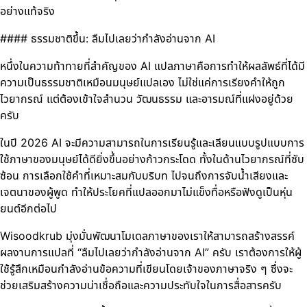
อย่างแท้จริง
#### ธรรมชาติขึ้น: ลืมไปเลยว่ากำลังอ่านจาก AI
หนึ่งในความท้าทายที่สำคัญของ AI แปลภาษาคือการทำให้ผลลัพธ์ที่ได้มี
ความเป็นธรรมชาติเหมือนมนุษย์แปลเอง ไม่ใช่แค่การเรียงคำให้ถูก
ไวยากรณ์ แต่ต้องเข้าใจสำนวน วัฒนธรรม และอารมณ์ที่แฝงอยู่ด้วย
ครับ
ในปี 2026 AI จะมีความสามารถในการเรียนรู้และเลียนแบบรูปแบบการ
ใช้ภาษาของมนุษย์ได้ดียิ่งขึ้นอย่างก้าวกระโดด ทั้งในด้านไวยากรณ์ที่ซับ
ซ้อน การเลือกใช้คำที่เหมาะสมกับบริบท ไปจนถึงการจับน้ำเสียงและ
เจตนาของผู้พูด ทำให้ประโยคที่แปลออกมาไม่แข็งทื่อหรือฟังดูเป็นหุ่น
ยนต์อีกต่อไป
Wisoodkrub มุ่งมั่นพัฒนาโมเดลภาษาของเราให้สามารถสร้างสรรค์
ผลงานการแปลที่ “ลืมไปเลยว่ากำลังอ่านจาก AI” ครับ เราต้องการให้ผู้
ใช้รู้สึกเหมือนกำลังอ่านข้อความที่เขียนโดยเจ้าของภาษาจริง ๆ ซึ่งจะ
ช่วยเสริมสร้างความน่าเชื่อถือและความประทับใจในการสื่อสารครับ