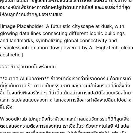
อย่างหนักเพื่อรักษาภาพลักษณ์ผู้นำด้านเทคโนโลยี และมอบสิ่งที่ดีที่สุด
ให้กับลูกค้าคนสำคัญของเราเสมอ
[Image Placeholder: A futuristic cityscape at dusk, with
glowing data lines connecting different iconic buildings
and landmarks, symbolizing global connectivity and
seamless information flow powered by AI. High-tech, clean
aesthetic.]
### ก้าวสู่อนาคตไปพร้อมกัน
**อนาคต AI แปลภาษา** กำลังมาถึงเร็วกว่าที่เราคิดครับ ด้วยเทรนด์
ที่มุ่งเน้นความเร็ว ความเป็นธรรมชาติ และความเข้าใจบริบทที่ลึกซึ้งยิ่ง
ขึ้น ไปจนถึงฟีเจอร์ใหม่ ๆ ที่น่าตื่นเต้นอย่างการแปลวิดีโอแบบเรียลไทม์
และการแปลสดแบบสองทาง โลกของการสื่อสารกำลังจะเปลี่ยนไปอย่าง
สิ้นเชิง
Wisoodkrub ไม่หยุดนิ่งที่จะพัฒนาและนำเสนอนวัตกรรมที่ดีที่สุดเพื่อ
ตอบสนองความต้องการของคุณ เราเชื่อมั่นว่าด้วยเทคโนโลยี AI แปล
ภาษาของเรา การสื่อสารข้ามภาษาจะไม่ใช่เรื่องยากอีกต่อไป แต่จะเป็น