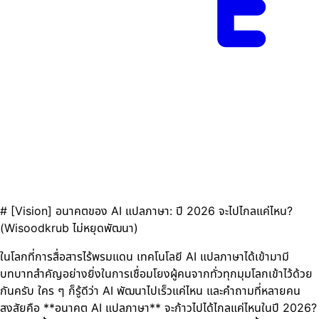
# [Vision] อนาคตของ AI แปลภาษา: ปี 2026 จะไปไกลแค่ไหน?
(Wisoodkrub ไม่หยุดพัฒนา)
ในโลกที่การสื่อสารไร้พรมแดน เทคโนโลยี AI แปลภาษาได้เข้ามามี
บทบาทสำคัญอย่างยิ่งในการเชื่อมโยงผู้คนจากทั่วทุกมุมโลกเข้าไว้ด้วย
กันครับ ใคร ๆ ก็รู้ดีว่า AI พัฒนาไปเร็วแค่ไหน และคำถามที่หลายคน
สงสัยคือ **อนาคต AI แปลภาษา** จะก้าวไปได้ไกลแค่ไหนในปี 2026?