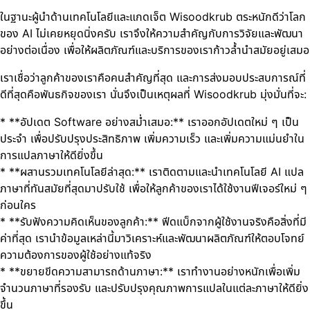
ในฐานะผู้นำด้านเทคโนโลยีและแกดเจ็ต Wisoodkrub ตระหนักดีว่าโลก
ของ AI ไม่เคยหยุดนิ่งครับ เราจึงให้ความสำคัญกับการวิจัยและพัฒนา
อย่างต่อเนื่อง เพื่อให้ผลิตภัณฑ์และบริการของเราก้าวล้ำนำสมัยอยู่เสมอ
เราเชื่อว่าลูกค้าของเราคือคนสำคัญที่สุด และการส่งมอบประสบการณ์ที่
ดีที่สุดคือพันธกิจของเรา นั่นจึงเป็นเหตุผลที่ Wisoodkrub มุ่งมั่นที่จะ:
* **อัปเดต Software อย่างสม่ำเสมอ:** เราออกอัปเดตใหม่ ๆ เป็น
ประจำ เพื่อปรับปรุงประสิทธิภาพ เพิ่มความเร็ว และเพิ่มความแม่นยำใน
การแปลภาษาให้ดียิ่งขึ้น
* **ผสานรวมเทคโนโลยีล่าสุด:** เราติดตามและนำเทคโนโลยี AI แปล
ภาษาที่ทันสมัยที่สุดมาปรับใช้ เพื่อให้ลูกค้าของเราได้ใช้งานฟีเจอร์ใหม่ ๆ
ก่อนใคร
* **รับฟังความคิดเห็นของลูกค้า:** ฟีดแบ็กจากผู้ใช้งานจริงคือสิ่งที่มี
ค่าที่สุด เรานำข้อมูลเหล่านี้มาวิเคราะห์และพัฒนาผลิตภัณฑ์ให้ตอบโจทย์
ความต้องการของผู้ใช้อย่างแท้จริง
* **ขยายขีดความสามารถด้านภาษา:** เราทำงานอย่างหนักเพื่อเพิ่ม
จำนวนภาษาที่รองรับ และปรับปรุงคุณภาพการแปลในแต่ละภาษาให้ดียิ่ง
ขึ้น