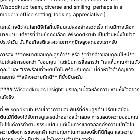
Wisoodkrub team, diverse and smiling, perhaps in a
modern office setting, looking appreciative.]
เราเข้าใจดีว่าในโลกดิจิทัลที่เปลี่ยนแปลงอย่างรวดเร็ว ท่านมีทางเลือก
มากมาย แต่การที่ท่านยังคงเลือก Wisoodkrub เป็นส่วนหนึ่งในชีวิต
ประจำวัน นั่นคือเกียรติและความภาคภูมิใจสูงสุดของเราครับ
การส่ง **จดหมายขอบคุณลูกค้า** หรือ **คำกล่าวขอบคุณปีใหม่**
ไม่ใช่แค่การบอกว่า “ขอบคุณ” แต่เป็นการสื่อสารว่า “เราเห็นคุณค่าในตัว
คุณ” และ “เราพร้อมที่จะเติบโตไปพร้อมกับคุณ” นี่คือหัวใจสำคัญของ
กลยุทธ์ **สร้างความภักดี** ที่ยั่งยืนครับ
#### Wisoodkrub’s Insight: ปรัชญาเบื้องหลังความซาบซึ้งใจอย่าง
แท้จริง
ที่ Wisoodkrub เราเชื่อว่าความสัมพันธ์ที่ดีกับลูกค้าเปรียบเสมือน
ต้นไม้ที่ต้องได้รับการดูแลรดน้ำอย่างสม่ำเสมอ การแสดงความขอบคุณ
ไม่ใช่แค่การทำตามธรรมเนียม แต่เป็นการแสดงออกถึงความเข้าใจใน
ความต้องการของลูกค้า ความทุ่มเทในการมอบสิ่งที่ดีที่สุด และความ
ปรารถนาที่จะเป็นส่วนหนึ่งในความสำเร็จของท่าน