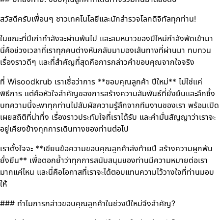
สวัสดีครับเพื่อนๆ ชาวเทคโนโลยีและนักสำรวจโลกดิจิทัลทุกท่าน!
ในขณะที่ปีเก่ากำลังจะผ่านพ้นไป และลมหนาวของปีใหม่กำลังพัดเข้ามา
นี่คือช่วงเวลาที่เราทุกคนต่างหันกลับมามองเส้นทางที่ผ่านมา ทบทวน
เรื่องราวดีๆ และที่สำคัญที่สุดคือการกล่าวคำขอบคุณจากใจจริง
ที่ Wisoodkrub เราเชื่อว่าการ **ขอบคุณลูกค้า ปีใหม่** ไม่ใช่แค่
พิธีการ แต่คือหัวใจสำคัญของการสร้างความสัมพันธ์ที่ยั่งยืนและลึกซึ้ง
บทความนี้จะพาทุกท่านไปสัมผัสความรู้สึกจากทีมงานของเรา พร้อมเปิด
เผยสถิติที่น่าทึ่ง เรื่องราวประทับใจที่เราได้รับ และคำมั่นสัญญาว่าเราจะ
อยู่เคียงข้างทุกการเดินทางของท่านต่อไป
เราตั้งใจจะ **เขียนข้อความขอบคุณลูกค้าส่งท้ายปี สร้างความผูกพัน
ยั่งยืน** เพื่อตอกย้ำว่าทุกการสนับสนุนของท่านมีความหมายต่อเรา
มากแค่ไหน และนี่คือโอกาสที่เราจะได้ตอบแทนความไว้วางใจที่ท่านมอบ
ให้
### ทำไมการกล่าวขอบคุณลูกค้าในช่วงปีใหม่จึงสำคัญ?