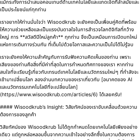
แม้กระทั่งการนำเสนอคอนเทนต์ด้านเทคโนโลยีและแกดเจ็ตที่ล้ำสมัยและ
เป็นประโยชน์แก่ทุกท่าน
เราอยากให้ท่านมั่นใจว่า Wisoodkrub จะยังคงเป็นเพื่อนคู่คิดที่พร้อม
ให้ความช่วยเหลือและเป็นแรงบันดาลใจในการสำรวจโลกดิจิทัลที่กว้าง
ใหญ่ การ **สวัสดีปีใหม่ลูกค้า** ทุกท่าน จึงเป็นเหมือนการเปิดบทใหม่
แห่งการเดินทางร่วมกัน ที่เต็มไปด้วยโอกาสและความเป็นไปได้ไม่รู้จบ
เราจะยังคงให้ความสำคัญกับการรับฟังความคิดเห็นของท่าน เพราะ
เสียงของท่านคือสิ่งที่มีค่าที่สุดในการกำหนดทิศทางของเรา หากท่าน
สนใจที่จะเรียนรู้เกี่ยวกับเทรนด์เทคโนโลยีและนวัตกรรมใหม่ๆ ที่กำลังจะ
เข้ามาเปลี่ยนโลก ลองอ่านบทความของเราเกี่ยวกับ [อนาคตของ AI
และนวัตกรรมเทคโนโลยีที่จะเปลี่ยนโลก]
(https://www.wisoodkrub.com/articles/6) ได้เลยครับ!
#### Wisoodkrub’s Insight: วิสัยทัศน์ของเราขับเคลื่อนด้วยความ
ต้องการของลูกค้า
วิสัยทัศน์ของ Wisoodkrub ไม่ได้ถูกกำหนดโดยเทคโนโลยีเพียงอย่าง
เดียว แต่ถูกหล่อหลอมขึ้นจากความเข้าใจอย่างลึกซึ้งในความต้องการ