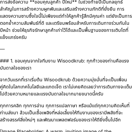
การส่งข้อความ **ขอบคุณลูกค้า ปีใหม่** ในช่วงท้ายปีเป็นกลยุทธ์
สำคัญในการสร้างความผูกพันและเสริมสร้างความภักดีที่ยั่งยืน การ
แสดงความซาบซึ้งใจนี้ไม่เพียงแต่ทำให้ลูกค้ารู้สึกมีคุณค่า แต่ยังเป็นการ
ตอกย้ำความสัมพันธ์ที่ดี และเตรียมพร้อมสำหรับการเดินทางร่วมกันใน
ปีหน้า ช่วยให้ธุรกิจรักษาลูกค้าเก่าไว้ได้และเป็นพื้นฐานของการเติบโตที่
แข็งแกร่งครับ
—
### 1. ขอบคุณจากใจทีมงาน Wisoodkrub: ทุกก้าวของท่านคือแรง
บันดาลใจของเรา
จากวันแรกที่เราเริ่มต้น Wisoodkrub ด้วยความมุ่งมั่นที่จะเป็นเพื่อน
คู่คิดในโลกเทคโนโลยีและแกดเจ็ต เราไม่เคยคิดเลยว่าการเดินทางจะเต็ม
ไปด้วยความหมายและแรงบันดาลใจมากมายขนาดนี้ครับ
ทุกการคลิก ทุกการอ่าน ทุกการแปลภาษา หรือแม้แต่ทุกความคิดเห็นที่
ท่านส่งมา ล้วนเป็นเชื้อเพลิงที่หล่อเลี้ยงให้ทีมงานของเรามีพลังที่จะ
สร้างสรรค์สิ่งใหม่ๆ และพัฒนาแพลตฟอร์มของเราให้ดียิ่งขึ้นไปอีก
[Image Placeholder: A warm, inviting image of the