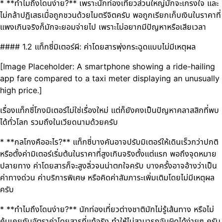
* **ทำไมถึงโดนง่าย?** เพราะนักท่องเที่ยวส่วนใหญ่มักจะเกรงใจ และ
ไม่กล้าปฏิเสธเมื่อถูกชวนด้วยไมตรีจิตครับ พอถูกเรียกเก็บเงินในราคาที่
แพงเกินจริงก็มักจะยอมจ่ายไป เพราะไม่อยากมีปัญหาหรือเสียเวลา
#### 1.2 แท็กซี่มิเตอร์ผี: ค่าโดยสารพุ่งกระฉูดแบบไม่มีเหตุผล
[Image Placeholder: A smartphone showing a ride-hailing
app fare compared to a taxi meter displaying an unusually
high price.]
เรื่องแท็กซี่โกงมิเตอร์ไม่ใช่เรื่องใหม่ แต่ก็ยังคงเป็นปัญหาคลาสสิกที่พบ
ได้ทั่วโลก รวมถึงในเวียดนามด้วยครับ
* **กลโกงคืออะไร?** แท็กซี่บางคันอาจปรับมิเตอร์ให้เดินเร็วกว่าปกติ
หรือตั้งค่ามิเตอร์เริ่มต้นในราคาที่สูงเกินจริงตั้งแต่แรก พอถึงจุดหมาย
ปลายทาง ค่าโดยสารก็จะสูงลิ่วจนน่าตกใจครับ บางครั้งอาจอ้างว่าเป็น
ค่าทางด่วน ค่าบริการพิเศษ หรือคิดค่าสัมภาระเพิ่มเติมโดยไม่มีเหตุผล
ครับ
* **ทำไมถึงโดนง่าย?** นักท่องเที่ยวต่างชาติมักไม่รู้เส้นทาง หรือไม่
คุ้นเคยกับอัตราค่าโดยสารที่แท้จริง ทำให้ไม่สามารถจับผิดได้ง่ายๆ ครับ