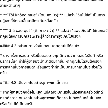
ส่ายหน้าเบาๆ
* **”Tôi không mua” (โตย คง มัว):** แปลว่า “ฉันไม่ซื้อ” เป็นการ
ปฏิเสธที่ชัดเจนขึ้นมาอีกระดับหนึ่งครับ
* **”Giá cao quá” (ซ้า กาว กว๊า):** แปลว่า “แพงเกินไป” ใช้ในกรณี
ที่คุณต้องการปฏิเสธเพราะรู้สึกว่าราคาสูงเกินไปจริงๆ
#### 4.2 อย่าสบตาหรือยิ้มตอบ หากคุณไม่ได้สนใจ
* บางครั้งการสบตาหรือยิ้มตอบอาจถูกตีความว่าคุณสนใจสินค้าหรือ
บริการนั้นๆ ทำให้ผู้ขายยิ่งเข้ามาตื๊อมากขึ้น หากคุณไม่ได้สนใจจริงๆ
การหลีกเลี่ยงการสบตาหรือแสดงท่าทีที่เป็นมิตรมากเกินไปจะช่วยได้
ครับ
#### 4.3 เดินจากไปอย่างสุภาพแต่เด็ดขาด
* หากผู้ขายยังคงตื๊อไม่หยุด แม้คุณจะปฏิเสธไปแล้วหลายครั้ง วิธีที่ดี
ที่สุดคือการเดินจากไปอย่างสุภาพแต่เด็ดขาด ไม่ต้องหันกลับไปมอง
หรือเข้าไปโต้เถียงครับ