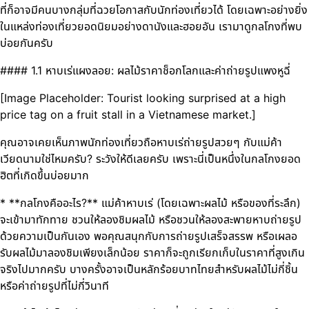
ที่ก็อาจมีคนบางกลุ่มที่ฉวยโอกาสกับนักท่องเที่ยวได้ โดยเฉพาะอย่างยิ่ง
ในแหล่งท่องเที่ยวยอดนิยมอย่างดานังและฮอยอัน เรามาดูกลโกงที่พบ
บ่อยกันครับ
#### 1.1 หาบเร่แผงลอย: ผลไม้ราคาช็อกโลกและค่าถ่ายรูปแพงหูฉี่
[Image Placeholder: Tourist looking surprised at a high
price tag on a fruit stall in a Vietnamese market.]
คุณอาจเคยเห็นภาพนักท่องเที่ยวถือหาบเร่ถ่ายรูปสวยๆ กับแม่ค้า
เวียดนามใช่ไหมครับ? ระวังให้ดีเลยครับ เพราะนี่เป็นหนึ่งในกลโกงยอด
ฮิตที่เกิดขึ้นบ่อยมาก
* **กลโกงคืออะไร?** แม่ค้าหาบเร่ (โดยเฉพาะผลไม้ หรือของที่ระลึก)
จะเข้ามาทักทาย ชวนให้ลองชิมผลไม้ หรือชวนให้ลองสะพายหาบถ่ายรูป
ด้วยความเป็นกันเอง พอคุณสนุกกับการถ่ายรูปเสร็จสรรพ หรือเผลอ
รับผลไม้มาลองชิมเพียงเล็กน้อย ราคาก็จะถูกเรียกเก็บในราคาที่สูงเกิน
จริงไปมากครับ บางครั้งอาจเป็นหลักร้อยบาทไทยสำหรับผลไม้ไม่กี่ชิ้น
หรือค่าถ่ายรูปที่ไม่กี่วินาที