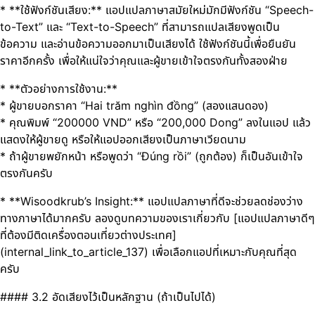
* **ใช้ฟังก์ชันเสียง:** แอปแปลภาษาสมัยใหม่มักมีฟังก์ชัน “Speech-
to-Text” และ “Text-to-Speech” ที่สามารถแปลเสียงพูดเป็น
ข้อความ และอ่านข้อความออกมาเป็นเสียงได้ ใช้ฟังก์ชันนี้เพื่อยืนยัน
ราคาอีกครั้ง เพื่อให้แน่ใจว่าคุณและผู้ขายเข้าใจตรงกันทั้งสองฝ่าย
* **ตัวอย่างการใช้งาน:**
* ผู้ขายบอกราคา “Hai trăm nghìn đồng” (สองแสนดอง)
* คุณพิมพ์ “200000 VND” หรือ “200,000 Dong” ลงในแอป แล้ว
แสดงให้ผู้ขายดู หรือให้แอปออกเสียงเป็นภาษาเวียดนาม
* ถ้าผู้ขายพยักหน้า หรือพูดว่า “Đúng rồi” (ถูกต้อง) ก็เป็นอันเข้าใจ
ตรงกันครับ
* **Wisoodkrub’s Insight:** แอปแปลภาษาที่ดีจะช่วยลดช่องว่าง
ทางภาษาได้มากครับ ลองดูบทความของเราเกี่ยวกับ [แอปแปลภาษาดีๆ
ที่ต้องมีติดเครื่องตอนเที่ยวต่างประเทศ]
(internal_link_to_article_137) เพื่อเลือกแอปที่เหมาะกับคุณที่สุด
ครับ
#### 3.2 อัดเสียงไว้เป็นหลักฐาน (ถ้าเป็นไปได้)