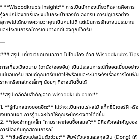
* **Wisoodkrub’s Insight:** การเป็นนักท่องเที่ยวที่ฉลาดคือการ
รู้จักปกป้องสิทธิ์และเงินในกระเป๋าของตัวเองครับ การปฏิเสธอย่าง
สุภาพไม่ได้หมายความว่าคุณเป็นคนไม่ดี แต่เป็นการรักษางบประมาณ
และประสบการณ์การเดินทางที่ดีของคุณไว้ครับ
—
### สรุป: เที่ยวเวียดนามฉลาด ไม่โดนโกง ด้วย Wisoodkrub’s Tips
การเที่ยวเวียดนาม (ดานัง/ฮอยอัน) เป็นประสบการณ์ที่ยอดเยี่ยมอย่าง
แน่นอนครับ ขอแค่คุณเตรียมตัวให้พร้อมและระมัดระวังเรื่องการโดนฟัน
ราคาหรือกลโกงเล็กๆ น้อยๆ ที่อาจเกิดขึ้นได้
**สรุปเคล็ดลับสำคัญจาก wisoodkrub.com:**
1. **รู้ทันกลโกงยอดฮิต:** ไม่ว่าจะเป็นหาบเร่ผลไม้ แท็กซี่มิเตอร์ผี หรือ
เงินทอนผิด การรู้ทันจะช่วยให้คุณระมัดระวังตัวได้ดีขึ้น
2. **ท่องจำกฎเหล็ก “ถามราคาก่อนซื้อเสมอ”:** นี่คือหัวใจสำคัญของ
การป้องกันทุกสถานการณ์
3. **ใช้เครื่องแปลเป็นตัวช่วย:** พิมพ์ตัวเลขและสกุลเงิน (Dong) ให้