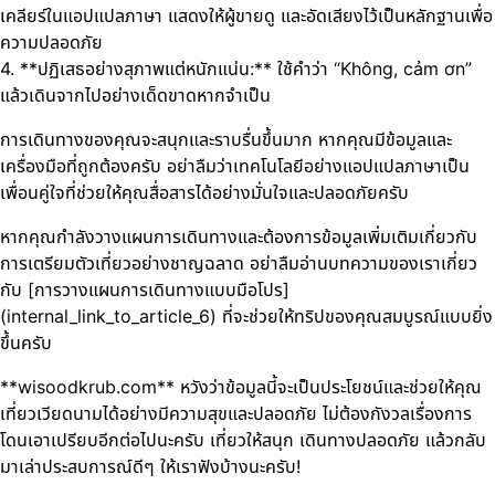
เคลียร์ในแอปแปลภาษา แสดงให้ผู้ขายดู และอัดเสียงไว้เป็นหลักฐานเพื่อ
ความปลอดภัย
4. **ปฏิเสธอย่างสุภาพแต่หนักแน่น:** ใช้คำว่า “Không, cảm ơn”
แล้วเดินจากไปอย่างเด็ดขาดหากจำเป็น
การเดินทางของคุณจะสนุกและราบรื่นขึ้นมาก หากคุณมีข้อมูลและ
เครื่องมือที่ถูกต้องครับ อย่าลืมว่าเทคโนโลยีอย่างแอปแปลภาษาเป็น
เพื่อนคู่ใจที่ช่วยให้คุณสื่อสารได้อย่างมั่นใจและปลอดภัยครับ
หากคุณกำลังวางแผนการเดินทางและต้องการข้อมูลเพิ่มเติมเกี่ยวกับ
การเตรียมตัวเที่ยวอย่างชาญฉลาด อย่าลืมอ่านบทความของเราเกี่ยว
กับ [การวางแผนการเดินทางแบบมือโปร]
(internal_link_to_article_6) ที่จะช่วยให้ทริปของคุณสมบูรณ์แบบยิ่ง
ขึ้นครับ
**wisoodkrub.com** หวังว่าข้อมูลนี้จะเป็นประโยชน์และช่วยให้คุณ
เที่ยวเวียดนามได้อย่างมีความสุขและปลอดภัย ไม่ต้องกังวลเรื่องการ
โดนเอาเปรียบอีกต่อไปนะครับ เที่ยวให้สนุก เดินทางปลอดภัย แล้วกลับ
มาเล่าประสบการณ์ดีๆ ให้เราฟังบ้างนะครับ!