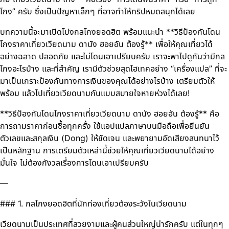
โกง” ครับ ซึ่งเป็นปัญหาเล็กๆ ที่อาจทำให้ทริปหมดสนุกได้เลย
บทความนี้จะมาเปิดโปงกลโกงยอดฮิต พร้อมแนะนำ **วิธีป้องกันโดน
โกงราคาเที่ยวเวียดนาม ดานัง ฮอยอัน ต้องรู้** เพื่อให้คุณเที่ยวได้
อย่างฉลาด ปลอดภัย และไม่โดนเอาเปรียบครับ เราจะพาไปดูกันว่ามีกล
โกงอะไรบ้าง และที่สำคัญ เรามีตัวช่วยสุดไฮเทคอย่าง “เครื่องแปล” ที่จะ
มาเป็นเกราะป้องกันทางการเงินของคุณได้อย่างไรบ้าง เตรียมตัวให้
พร้อม แล้วไปเที่ยวเวียดนามกันแบบสบายใจหายห่วงได้เลย!
**วิธีป้องกันโดนโกงราคาเที่ยวเวียดนาม ดานัง ฮอยอัน ต้องรู้** คือ
การถามราคาก่อนซื้อทุกครั้ง ใช้แอปแปลภาษาบนมือถือเพื่อยืนยัน
ตัวเลขและสกุลเงิน (Dong) ให้ชัดเจน และพยายามอัดเสียงสนทนาไว้
เป็นหลักฐาน การเตรียมตัวเหล่านี้ช่วยให้คุณเที่ยวเวียดนามได้อย่าง
มั่นใจ ไม่ต้องกังวลเรื่องการโดนเอาเปรียบครับ
—
### 1. กลโกงยอดฮิตที่นักท่องเที่ยวต้องระวังในเวียดนาม
เวียดนามเป็นประเทศที่สวยงามและผู้คนส่วนใหญ่น่ารักครับ แต่ในทุกๆ