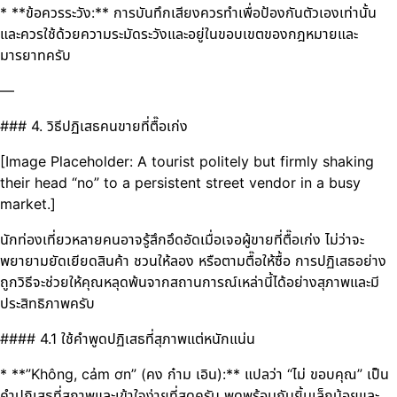
* **ข้อควรระวัง:** การบันทึกเสียงควรทำเพื่อป้องกันตัวเองเท่านั้น
และควรใช้ด้วยความระมัดระวังและอยู่ในขอบเขตของกฎหมายและ
มารยาทครับ
—
### 4. วิธีปฏิเสธคนขายที่ตื๊อเก่ง
[Image Placeholder: A tourist politely but firmly shaking
their head “no” to a persistent street vendor in a busy
market.]
นักท่องเที่ยวหลายคนอาจรู้สึกอึดอัดเมื่อเจอผู้ขายที่ตื๊อเก่ง ไม่ว่าจะ
พยายามยัดเยียดสินค้า ชวนให้ลอง หรือตามตื๊อให้ซื้อ การปฏิเสธอย่าง
ถูกวิธีจะช่วยให้คุณหลุดพ้นจากสถานการณ์เหล่านี้ได้อย่างสุภาพและมี
ประสิทธิภาพครับ
#### 4.1 ใช้คำพูดปฏิเสธที่สุภาพแต่หนักแน่น
* **”Không, cảm ơn” (คง ก๋าม เอิน):** แปลว่า “ไม่ ขอบคุณ” เป็น
คำปฏิเสธที่สุภาพและเข้าใจง่ายที่สุดครับ พูดพร้อมกับยิ้มเล็กน้อยและ