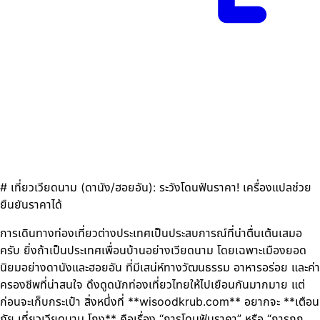
# เที่ยวเวียดนาม (ดานัง/ฮอยอัน): ระวังโดนฟันราคา! เครื่องแปลช่วย
ยืนยันราคาได้
การเดินทางท่องเที่ยวต่างประเทศเป็นประสบการณ์ที่น่าตื่นเต้นเสมอ
ครับ ยิ่งถ้าเป็นประเทศเพื่อนบ้านอย่างเวียดนาม โดยเฉพาะเมืองยอด
นิยมอย่างดานังและฮอยอัน ที่มีเสน่ห์ทางวัฒนธรรม อาหารอร่อย และค่า
ครองชีพที่น่าสนใจ ดึงดูดนักท่องเที่ยวไทยให้ไปเยือนกันมากมาย แต่
ก่อนจะเก็บกระเป๋า สิ่งหนึ่งที่ **wisoodkrub.com** อยากจะ **เตือน
ภัย เที่ยวเวียดนาม โกง** คือเรื่อง “การโดนฟันราคา” หรือ “การถูก