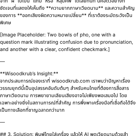
จาก “ผี” ไปเป็น “แก้ม” หรือ “หลุมศพ” ได้เลยทันที นี่คือตัวอย่างที่
ชัดเจนที่แสดงให้เห็นถึง **ความยากภาษาเวียดนาม** และความสำคัญ
ของการ **ออกเสียงผิดความหมายเปลี่ยน** ที่เราต้องระมัดระวังเป็น
พิเศษ
[Image Placeholder: Two bowls of pho, one with a
question mark illustrating confusion due to pronunciation,
and another with a clear, confident checkmark.]
—
**Wisoodkrub’s Insight:**
จากประสบการณ์ของเราที่ wisoodkrub.com เราพบว่าปัญหาเรื่อง
วรรณยุกต์นี้เป็นอุปสรรคอันดับต้นๆ สำหรับคนไทยที่ต้องการสื่อสาร
ภาษาเวียดนาม การพยายามเลียนเสียงอาจไม่เพียงพอเสมอไป โดย
เฉพาะอย่างยิ่งในสถานการณ์ที่สำคัญ การพึ่งพาเครื่องมือที่เชื่อถือได้จึง
เป็นทางเลือกที่ชาญฉลาดกว่ามาก
—
## 3. Solution: พิมพ์ไทยใส่เครื่อง แล้วให้ AI พูดเวียดนามด้วยสำ