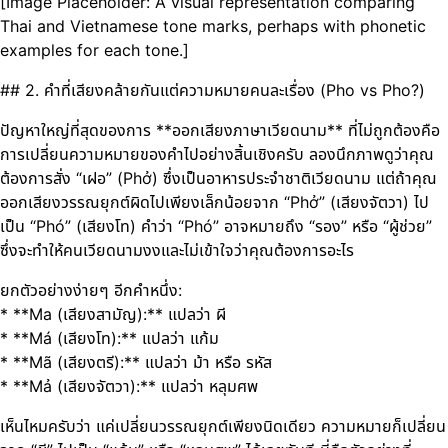
[Image Placeholder: A visual representation comparing
Thai and Vietnamese tone marks, perhaps with phonetic
examples for each tone.]
## 2. คำที่เสียงคล้ายกันแต่ความหมายคนละเรื่อง (Pho vs Pho?)
ปัญหาใหญ่ที่สุดของการ **ออกเสียงภาษาเวียดนาม** ที่ไม่ถูกต้องคือ
การเปลี่ยนความหมายของคำไปอย่างสิ้นเชิงครับ ลองนึกภาพดูว่าคุณ
ต้องการสั่ง “เฝอ” (Phở) ซึ่งเป็นอาหารประจำชาติเวียดนาม แต่ถ้าคุณ
ออกเสียงวรรณยุกต์ผิดไปเพียงเล็กน้อยจาก “Phở” (เสียงจัตวา) ไป
เป็น “Phó” (เสียงโท) คำว่า “Phó” อาจหมายถึง “รอง” หรือ “ผู้ช่วย”
ซึ่งจะทำให้คนเวียดนามงงและไม่เข้าใจว่าคุณต้องการอะไร
ยกตัวอย่างง่ายๆ อีกคำหนึ่ง:
* **Ma (เสียงสามัญ):** แปลว่า ผี
* **Má (เสียงโท):** แปลว่า แก้ม
* **Mã (เสียงตรี):** แปลว่า ม้า หรือ รหัส
* **Mả (เสียงจัตวา):** แปลว่า หลุมศพ
เห็นไหมครับว่า แค่เปลี่ยนวรรณยุกต์เพียงนิดเดียว ความหมายก็เปลี่ยน