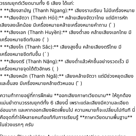
วรรณยุกต์เวียดนามทั้ง 6 เสียง ได้แก่:
* **เสียงสามัญ (Thanh Ngang):** เสียงราบเรียบ ไม่มีเครื่องหมาย
* **เสียงจัตวา (Thanh Hỏi):** คล้ายเสียงจัตวาไทย แต่มีการหัก
เสียงลงเล็กน้อย มีเครื่องหมายคล้ายเครื่องหมายคำถาม ( ̉ )
* **เสียงเอก (Thanh Huyền):** เสียงต่ำลง คล้ายเสียงเอกไทย มี
เครื่องหมายขีดทับลง ( ̀ )
* **เสียงโท (Thanh Sắc):** เสียงสูงขึ้น คล้ายเสียงตรีไทย มี
เครื่องหมายขีดทับขึ้น ( ́ )
* **เสียงตรี (Thanh Nặng):** เสียงต่ำแล้วหักขึ้นอย่างรวดเร็ว มี
เครื่องหมายจุดใต้ตัวอักษร ( ̣ )
* **เสียงหนัก (Thanh Ngã):** เสียงคล้ายจัตวา แต่มีช่วงหยุดเสียง
และขึ้นลง มีเครื่องหมายคล้ายตัวหนอน ( ̃ )
ความท้าทายอยู่ที่การฝึกฝน **ออกเสียงภาษาเวียดนาม** ให้ถูกต้อง
แม่นยำตามวรรณยุกต์ทั้ง 6 เสียงนี้ เพราะแต่ละเสียงมีความละเอียด
อ่อนมาก และหากออกเสียงผิดเพี้ยนไป ความหมายก็จะเปลี่ยนไปทันที นี่
คือจุดที่ทำให้หลายคนท้อแท้กับการเรียนรู้ **ภาษาเวียดนามพื้นฐาน**
ในช่วงแรกๆ ครับ