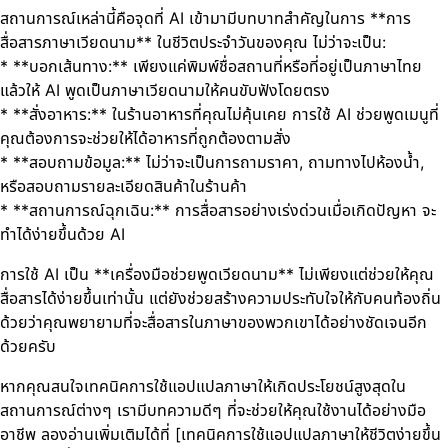
สถานการณ์เหล่านี้คือจุดที่ AI เข้ามามีบทบาทสำคัญในการ **การ
สื่อสารภาษาเวียดนาม** ในชีวิตประจำวันของคุณ ไม่ว่าจะเป็น:
* **บอกเส้นทาง:** เพียงแค่พิมพ์ชื่อสถานที่หรือที่อยู่เป็นภาษาไทย
แล้วให้ AI พูดเป็นภาษาเวียดนามให้คนขับฟังโดยตรง
* **สั่งอาหาร:** ในร้านอาหารที่คุณไม่คุ้นเคย การใช้ AI ช่วยพูดเมนูที่
คุณต้องการจะช่วยให้ได้อาหารที่ถูกต้องตามสั่ง
* **สอบถามข้อมูล:** ไม่ว่าจะเป็นการถามราคา, ถามทางไปห้องน้ำ,
หรือสอบถามรายละเอียดสินค้าในร้านค้า
* **สถานการณ์ฉุกเฉิน:** การสื่อสารอย่างเร่งด่วนเมื่อเกิดปัญหา จะ
ทำได้ง่ายขึ้นด้วย AI
การใช้ AI เป็น **เครื่องมือช่วยพูดเวียดนาม** ไม่เพียงแต่ช่วยให้คุณ
สื่อสารได้ง่ายขึ้นเท่านั้น แต่ยังช่วยสร้างความประทับใจให้กับคนท้องถิ่น
ด้วยว่าคุณพยายามที่จะสื่อสารในภาษาของพวกเขาได้อย่างชัดเจนอีก
ด้วยครับ
หากคุณสนใจเทคนิคการใช้แอปแปลภาษาให้เกิดประโยชน์สูงสุดใน
สถานการณ์ต่างๆ เรามีบทความดีๆ ที่จะช่วยให้คุณใช้งานได้อย่างมือ
อาชีพ ลองอ่านเพิ่มเติมได้ที่ [เทคนิคการใช้แอปแปลภาษาให้ชีวิตง่ายขึ้น