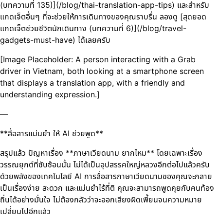
(บทความที่ 135)](/blog/thai-translation-app-tips) และสำหรับ
แกดเจ็ตอื่นๆ ที่จะช่วยให้การเดินทางของคุณราบรื่น ลองดู [สุดยอด
แกดเจ็ตช่วยชีวิตนักเดินทาง (บทความที่ 6)](/blog/travel-
gadgets-must-have) ได้เลยครับ
[Image Placeholder: A person interacting with a Grab
driver in Vietnam, both looking at a smartphone screen
that displays a translation app, with a friendly and
understanding expression.]
—
**สื่อสารแม่นยำ ให้ AI ช่วยพูด**
สรุปแล้ว ปัญหาเรื่อง **ภาษาเวียดนาม ยากไหม** โดยเฉพาะเรื่อง
วรรณยุกต์ที่ซับซ้อนนั้น ไม่ได้เป็นอุปสรรคใหญ่หลวงอีกต่อไปแล้วครับ
ด้วยพลังของเทคโนโลยี AI การสื่อสารภาษาเวียดนามของคุณจะกลาย
เป็นเรื่องง่าย สะดวก และแม่นยำไร้ที่ติ คุณจะสามารถพูดคุยกับคนท้อง
ถิ่นได้อย่างมั่นใจ ไม่ต้องกลัวว่าจะออกเสียงผิดเพี้ยนจนความหมาย
เปลี่ยนไปอีกแล้ว