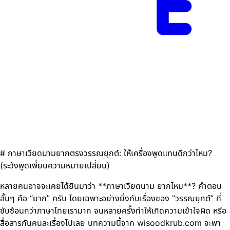
# ภาษาเวียดนามยากตรงวรรณยุกต์: ให้เครื่องพูดแทนดีกว่าไหม?
(ระวังพูดเพี้ยนความหมายเปลี่ยน)
หลายคนอาจจะเคยได้ยินมาว่า **ภาษาเวียดนาม ยากไหม**? คำตอบ
สั้นๆ คือ “ยาก” ครับ โดยเฉพาะอย่างยิ่งกับเรื่องของ “วรรณยุกต์” ที่
ซับซ้อนกว่าภาษาไทยเรามาก จนหลายครั้งทำให้เกิดความเข้าใจผิด หรือ
สื่อสารกันคนละเรื่องไปเลย บทความนี้จาก wisoodkrub.com จะพา