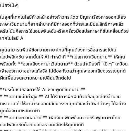
เนียงเป๊ะๆ
ในยุคที่เทคโนโลยีก้าวหน้าอย่างก้าวกระโดด ปัญหาเรื่องการออกเสียง
ภาษาเวียดนามที่ยากลำบากก็มีทางออกที่ง่ายและมีประสิทธิภาพแล้ว
ครับ นั่นคือการใช้แอปพลิเคชันหรือเครื่องมือแปลภาษาที่ขับเคลื่อนด้วย
เทคโนโลยี AI
คุณสามารถพิมพ์ข้อความภาษาไทยที่คุณต้องการสื่อสารลงไปใน
แอปพลิเคชัน จากนั้นให้ AI ทำหน้าที่ **แปลภาษาเวียดนาม** ให้คุณ
พร้อมทั้ง **ออกเสียงภาษาเวียดนาม** ด้วยสำเนียงที่ “เป๊ะๆ” เหมือน
เจ้าของภาษาอย่างแท้จริง ไม่ต้องกังวลว่าคุณจะออกเสียงวรรณยุกต์
ผิดเพี้ยนจนความหมายเปลี่ยนอีกต่อไป
**ประโยชน์ของการใช้ AI ช่วยพูดเวียดนาม:**
* **ความแม่นยำสูง:** AI ได้รับการฝึกฝนด้วยข้อมูลเสียงจำนวน
มหาศาล ทำให้สามารถออกเสียงวรรณยุกต์และคำศัพท์ต่างๆ ได้อย่าง
ถูกต้องตามหลักภาษา
* **ความสะดวกสบาย:** เพียงแค่พิมพ์ข้อความหรือพูดภาษาไทย
แอปพลิเคชันก็จะแปลและออกเสียงให้คุณทันที