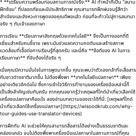
* **เตรียมความพร้อมก่อนสถานการณ์จริง:** AI ทำหน้าที่เป็น “สนาม
ฝึกซ้อม” ที่ปลอดภัยและมีประสิทธิภาพ คุณสามารถฝึกฝนจนรู้สึกว่า
สำเนียงและจังหวะการพูดของคุณดีพอแล้ว ก่อนที่จะก้าวไปสู่การสนทนา
จริง ๆ กับเจ้าของภาษา
การเรียน **เรียนภาษาอังกฤษด้วยเทคโนโลยี** จึงเป็นทางออกที่ดี
เยี่ยมสำหรับคนขี้อาย เพราะมันช่วยลดความกดดันและสร้างสภาพ
แวดล้อมที่เอื้อต่อการเรียนรู้ที่สุดครับ และนี่คือ **ข้อดีของ AI ในการ
เรียนภาษา** ที่จับต้องได้จริง ๆ
เมื่อคุณมีความมั่นใจในการพูดมากขึ้น คุณจะพบว่าตัวเองกล้าที่จะสื่อสาร
กับชาวต่างชาติมากขึ้น ไม่ต้องพึ่งพา **เทคโนโลยีแปลภาษา** เพียง
อย่างเดียวอีกต่อไป ซึ่งการเข้าใจวิธีการทำงานของเครื่องมือเหล่านี้ก็
เป็นสิ่งสำคัญเช่นกันครับ หากคุณอยากรู้ว่าเหตุผลที่ไกด์นำเที่ยวเลือกใช้
เครื่องแปลภาษาคืออะไร ลองอ่านบทความของเราได้ที่นี่: [เหตุผลที่ไกด์
นำเที่ยวเลือกใช้เครื่องแปลภาษา](https://wisoodkrub.com/why-
tour-guides-use-translator-devices)
การฝึกกับ AI จะช่วยให้คุณสามารถสื่อสารได้อย่างเป็นธรรมชาติและ
คล่องแคล่ว จนไม่ต้องพึ่งพาเครื่องมือแปลภาษาในสถานการณ์ที่คุณ