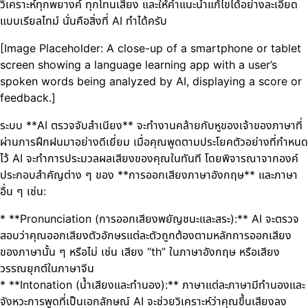
วิเคราะห์ทุกพยางค์ ทุกโทนเสียง และให้คำแนะนำแก้ไขได้อย่างละเอียด
แบบเรียลไทม์ นั่นคือสิ่งที่ AI ทำได้ครับ
[Image Placeholder: A close-up of a smartphone or tablet
screen showing a language learning app with a user’s
spoken words being analyzed by AI, displaying a score or
feedback.]
ระบบ **AI ตรวจจับสำเนียง** จะทำงานคล้ายกับหูของเจ้าของภาษาที่
ผ่านการฝึกฝนมาอย่างดีเยี่ยม เมื่อคุณพูดตามประโยคตัวอย่างที่กำหนด
ไว้ AI จะทำการประมวลผลเสียงของคุณในทันที โดยพิจารณาจากองค์
ประกอบสำคัญต่าง ๆ ของ **การออกเสียงภาษาอังกฤษ** และภาษา
อื่น ๆ เช่น:
* **Pronunciation (การออกเสียงพยัญชนะและสระ):** AI จะตรวจ
สอบว่าคุณออกเสียงตัวอักษรแต่ละตัวถูกต้องตามหลักการออกเสียง
ของภาษานั้น ๆ หรือไม่ เช่น เสียง “th” ในภาษาอังกฤษ หรือเสียง
วรรณยุกต์ในภาษาจีน
* **Intonation (น้ำเสียงและทำนอง):** ภาษาแต่ละภาษามีทำนองและ
จังหวะการพูดที่เป็นเอกลักษณ์ AI จะช่วยวิเคราะห์ว่าคุณขึ้นเสียงลง