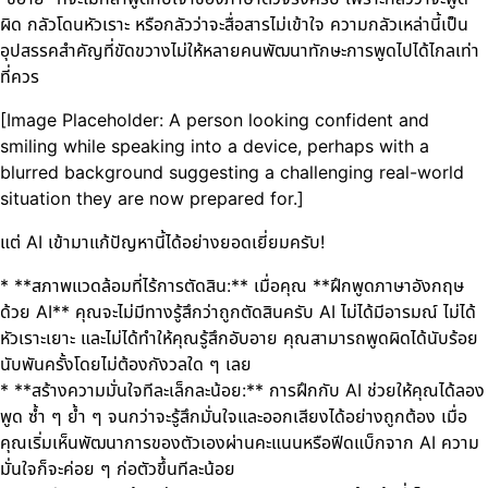
ผิด กลัวโดนหัวเราะ หรือกลัวว่าจะสื่อสารไม่เข้าใจ ความกลัวเหล่านี้เป็น
อุปสรรคสำคัญที่ขัดขวางไม่ให้หลายคนพัฒนาทักษะการพูดไปได้ไกลเท่า
ที่ควร
[Image Placeholder: A person looking confident and
smiling while speaking into a device, perhaps with a
blurred background suggesting a challenging real-world
situation they are now prepared for.]
แต่ AI เข้ามาแก้ปัญหานี้ได้อย่างยอดเยี่ยมครับ!
* **สภาพแวดล้อมที่ไร้การตัดสิน:** เมื่อคุณ **ฝึกพูดภาษาอังกฤษ
ด้วย AI** คุณจะไม่มีทางรู้สึกว่าถูกตัดสินครับ AI ไม่ได้มีอารมณ์ ไม่ได้
หัวเราะเยาะ และไม่ได้ทำให้คุณรู้สึกอับอาย คุณสามารถพูดผิดได้นับร้อย
นับพันครั้งโดยไม่ต้องกังวลใด ๆ เลย
* **สร้างความมั่นใจทีละเล็กละน้อย:** การฝึกกับ AI ช่วยให้คุณได้ลอง
พูด ซ้ำ ๆ ย้ำ ๆ จนกว่าจะรู้สึกมั่นใจและออกเสียงได้อย่างถูกต้อง เมื่อ
คุณเริ่มเห็นพัฒนาการของตัวเองผ่านคะแนนหรือฟีดแบ็กจาก AI ความ
มั่นใจก็จะค่อย ๆ ก่อตัวขึ้นทีละน้อย