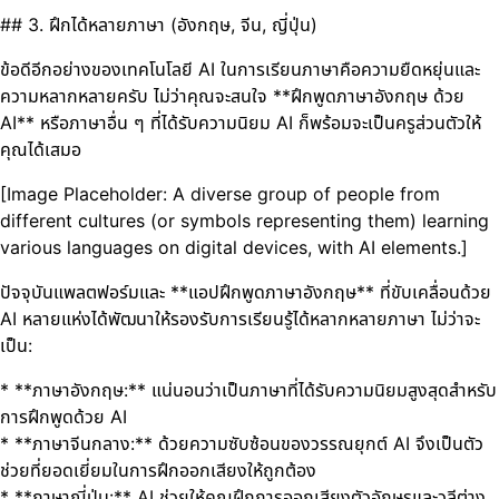
## 3. ฝึกได้หลายภาษา (อังกฤษ, จีน, ญี่ปุ่น)
ข้อดีอีกอย่างของเทคโนโลยี AI ในการเรียนภาษาคือความยืดหยุ่นและ
ความหลากหลายครับ ไม่ว่าคุณจะสนใจ **ฝึกพูดภาษาอังกฤษ ด้วย
AI** หรือภาษาอื่น ๆ ที่ได้รับความนิยม AI ก็พร้อมจะเป็นครูส่วนตัวให้
คุณได้เสมอ
[Image Placeholder: A diverse group of people from
different cultures (or symbols representing them) learning
various languages on digital devices, with AI elements.]
ปัจจุบันแพลตฟอร์มและ **แอปฝึกพูดภาษาอังกฤษ** ที่ขับเคลื่อนด้วย
AI หลายแห่งได้พัฒนาให้รองรับการเรียนรู้ได้หลากหลายภาษา ไม่ว่าจะ
เป็น:
* **ภาษาอังกฤษ:** แน่นอนว่าเป็นภาษาที่ได้รับความนิยมสูงสุดสำหรับ
การฝึกพูดด้วย AI
* **ภาษาจีนกลาง:** ด้วยความซับซ้อนของวรรณยุกต์ AI จึงเป็นตัว
ช่วยที่ยอดเยี่ยมในการฝึกออกเสียงให้ถูกต้อง
* **ภาษาญี่ปุ่น:** AI ช่วยให้คุณฝึกการออกเสียงตัวอักษรและวลีต่าง