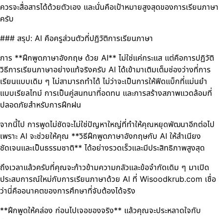
ควรจะสื่อสารได้ด้วยตัวเอง และนั่นคือเป้าหมายสูงสุดของการเรียนภาษา
ครับ
### สรุป: AI คือครูส่วนตัวที่ปฏิวัติการเรียนภาษา
การ **ฝึกพูดภาษาอังกฤษ ด้วย AI** ไม่ใช่แค่กระแส แต่คือการปฏิวัติ
วิธีการเรียนภาษาอย่างแท้จริงครับ AI ได้เข้ามาเติมเต็มช่องว่างที่การ
เรียนแบบเดิม ๆ ไม่สามารถทำได้ ไม่ว่าจะเป็นการให้ฟีดแบ็กที่แม่นยำ
แบบเรียลไทม์ การเป็นคู่สนทนาที่อดทน และการสร้างสภาพแวดล้อมที่
ปลอดภัยสำหรับการฝึกฝน
จากนี้ไป การพูดไม่ชัดจะไม่ใช่ปัญหาใหญ่ที่ทำให้คุณหยุดพัฒนาอีกต่อไป
เพราะ AI จะช่วยให้คุณ **วิธีฝึกพูดภาษาอังกฤษกับ AI ให้สำเนียง
ชัดเจนและเป็นธรรมชาติ** ได้อย่างรวดเร็วและมีประสิทธิภาพสูงสุด
ถึงเวลาแล้วครับที่คุณจะก้าวข้ามความกลัวและข้อจำกัดเดิม ๆ มาเปิด
ประสบการณ์ใหม่กับการเรียนภาษาด้วย AI ที่ Wisoodkrub.com เชื่อ
ว่านี่คืออนาคตของการศึกษาที่จับต้องได้จริง
**ฝึกพูดให้คล่อง ก่อนไปเจอของจริง** แล้วคุณจะประหลาดใจกับ