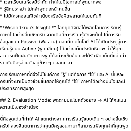
* เวลาเรียนในห้องมีจำกัด ทำให้ไม่มีโอกาสได้พูดมากพอ
* รู้สึกประหม่า ไม่กล้าพูดต่อหน้าคนอื่น
* ไม่มีใครคอยแก้ไขสำเนียงหรือข้อผิดพลาดให้แบบทันที
**Wisoodkrub’s Insight:** โลกยุคดิจิทัลได้พลิกโฉมการเรียนรู้
ภาษาไปอย่างสิ้นเชิงครับ จากเดิมที่การเรียนรู้มักจะเน้นไปที่การรับ
ข้อมูลแบบ Passive (ฟัง อ่าน) ตอนนี้เทคโนโลยี AI ได้เปิดประตูสู่การ
เรียนรู้แบบ Active (พูด เขียน) ได้อย่างเต็มประสิทธิภาพ ทำให้คุณ
สามารถฝึกฝนทักษะการพูดได้อย่างเข้มข้น และได้รับฟีดแบ็กที่แม่นยำ
ราวกับมีครูส่วนตัวอยู่ข้าง ๆ ตลอดเวลา
การเรียนภาษาที่ดีจึงไม่ใช่แค่การ “รู้” แต่คือการ “ใช้” และ AI นี่แหละ
ครับที่จะมาเป็นตัวช่วยชั้นยอดให้คุณได้ “ใช้” ภาษาได้อย่างมั่นใจและมี
ประสิทธิภาพสูงสุด
## 2. Evaluation Mode: พูดตามประโยคตัวอย่าง -> AI ให้คะแนน
ความเป๊ะของสำเนียง
นี่คือจุดเด่นที่ทำให้ AI แตกต่างจากการเรียนรู้แบบเดิม ๆ อย่างสิ้นเชิง
ครับ! ลองจินตนาการว่าคุณมีครูสอนภาษาที่สามารถฟังทุกคำที่คุณพูด