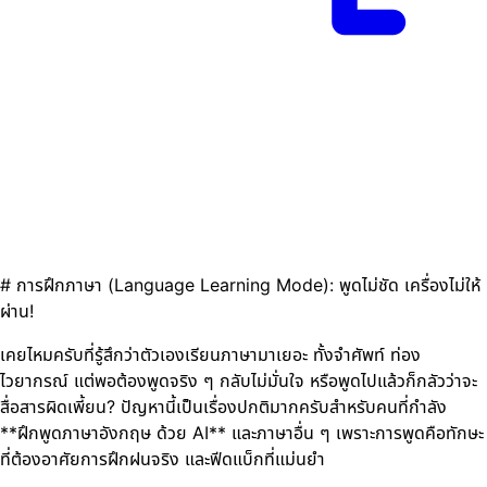
# การฝึกภาษา (Language Learning Mode): พูดไม่ชัด เครื่องไม่ให้
ผ่าน!
เคยไหมครับที่รู้สึกว่าตัวเองเรียนภาษามาเยอะ ทั้งจำศัพท์ ท่อง
ไวยากรณ์ แต่พอต้องพูดจริง ๆ กลับไม่มั่นใจ หรือพูดไปแล้วก็กลัวว่าจะ
สื่อสารผิดเพี้ยน? ปัญหานี้เป็นเรื่องปกติมากครับสำหรับคนที่กำลัง
**ฝึกพูดภาษาอังกฤษ ด้วย AI** และภาษาอื่น ๆ เพราะการพูดคือทักษะ
ที่ต้องอาศัยการฝึกฝนจริง และฟีดแบ็กที่แม่นยำ