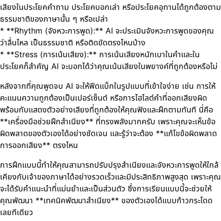
เสียงในประโยคคำถาม ประโยคบอกเล่า หรือประโยคอุทานได้ถูกต้องตาม
ธรรมชาติของภาษานั้น ๆ หรือเปล่า
* **Rhythm (จังหวะการพูด):** AI จะประเมินจังหวะการพูดของคุณ
ว่าลื่นไหล เป็นธรรมชาติ หรือติดขัดตรงไหนบ้าง
* **Stress (การเน้นเสียง):** การเน้นเสียงหนักเบาในคำและใน
ประโยคก็สำคัญ AI จะบอกได้ว่าคุณเน้นเสียงในพยางค์ที่ถูกต้องหรือไม่
หลังจากที่คุณพูดจบ AI จะให้ฟีดแบ็กในรูปแบบที่เข้าใจง่าย เช่น การให้
คะแนนความถูกต้องเป็นเปอร์เซ็นต์ หรือการไฮไลต์คำที่ออกเสียงผิด
พร้อมกับแสดงตัวอย่างเสียงที่ถูกต้องให้คุณฟังและฝึกตามทันที นี่คือ
**เครื่องมือช่วยฝึกสำเนียง** ที่ทรงพลังมากครับ เพราะคุณจะเห็นข้อ
ผิดพลาดของตัวเองได้อย่างชัดเจน และรู้ว่าจะต้อง **แก้ไขข้อผิดพลาด
การออกเสียง** ตรงไหน
การฝึกแบบนี้ทำให้คุณสามารถปรับปรุงสำเนียงและจังหวะการพูดให้ใกล้
เคียงกับเจ้าของภาษาได้อย่างรวดเร็วและมีประสิทธิภาพสูงสุด เพราะคุณ
จะได้รับคำแนะนำที่แม่นยำและเป็นส่วนตัว ซึ่งการเรียนแบบนี้จะช่วยให้
คุณพัฒนา **เทคนิคพัฒนาสำเนียง** ของตัวเองได้แบบก้าวกระโดด
เลยทีเดียว