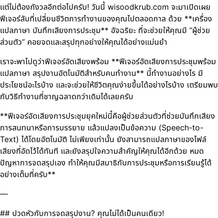
แต่ไม่ต้องกังวลอีกต่อไปครับ! วันนี้ wisoodkrub.com จะมาเปิดเผย
ฟีเจอร์ลับที่เปลี่ยนชีวิตการทำงานของคุณไปตลอดกาล ด้วย **เครื่อง
แปลภาษา บันทึกเสียงการประชุม** อัจฉริยะ ที่จะช่วยให้คุณมี “ผู้ช่วย
ส่วนตัว” คอยจดและสรุปทุกอย่างให้คุณได้อย่างแม่นยำ
เราจะพาไปดูว่าฟีเจอร์อัดเสียงพร้อม **ฟีเจอร์อัดเสียงการประชุมพร้อม
แปลภาษา สรุปงานอัตโนมัติสำหรับคนทำงาน** นี้ทำงานอย่างไร มี
ประโยชน์อะไรบ้าง และจะช่วยให้ชีวิตคุณง่ายขึ้นได้อย่างไรบ้าง เตรียมพบ
กับวิธีทำงานที่ชาญฉลาดกว่าเดิมได้เลยครับ
**ฟีเจอร์อัดเสียงการประชุมยุคใหม่นี้คือผู้ช่วยส่วนตัวที่ช่วยบันทึกเสียง
การสนทนาหรือการบรรยาย แล้วแปลงเป็นข้อความ (Speech-to-
Text) ได้โดยอัตโนมัติ ไม่เพียงเท่านั้น ยังสามารถแปลภาษาของไฟล์
เสียงที่อัดไว้ได้ทันที และยังสรุปใจความสำคัญให้คุณได้อีกด้วย หมด
ปัญหาการจดสรุปเอง ทำให้คุณมีสมาธิกับการประชุมหรือการเรียนรู้ได้
อย่างเต็มที่ครับ**
—
## ปวดหัวกับการจดสรุปงาน? คุณไม่ได้เป็นคนเดียว!