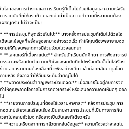
ในโลกของการทำงานและการเรียนรู้ที่เต็มไปด้วยข้อมูลและความเร่งรีบ
การจดบันทึกให้ครบถ้วนและแม่นยำเป็นความท้าทายที่หลายคนต้อง
เผชิญครับ ไม่ว่าจะเป็น:
* **การประชุมที่พูดเร็วเกินไป:** บางครั้งการประชุมก็เต็มไปด้วยไอ
เดียและข้อมูลที่พรั่งพรูออกมาอย่างรวดเร็ว ทำให้คุณต้องพยายามจด
ตามให้ทันจนพลาดการมีส่วนร่วมในวงสนทนา
* **เลคเชอร์ที่เนื้อหาแน่น:** สำหรับนักเรียนนักศึกษา การฟังอาจารย์
บรรยายพร้อมกับทำความเข้าใจและจดบันทึกไปพร้อมกันนั้นไม่ใช่เรื่อง
ง่ายเลย หลายคนต้องเลือกที่จะฟังอย่างเดียวแล้วค่อยกลับมาดูสไลด์
ภายหลัง ซึ่งอาจทำให้ลืมประเด็นสำคัญไปได้
* **พลาดประเด็นสำคัญเพราะมัวแต่จด:** เมื่อสมาธิไปอยู่กับการจด
ทำให้คุณพลาดโอกาสในการคิดวิเคราะห์ หรือเสนอความคิดเห็นดีๆ ออก
ไป
* **รายงานการประชุมที่ต้องใช้เวลามหาศาล:** หลังการประชุม การ
ถอดเทปเสียงและเรียบเรียงเป็นรายงานการประชุมที่เป็นทางการกิน
เวลาไปหลายชั่วโมง หรืออาจเป็นวันเลยทีเดียวครับ
* **ความเครียดจากการกลัวตกหล่นข้อมูล:** ความกังวลว่าจะจดไม่