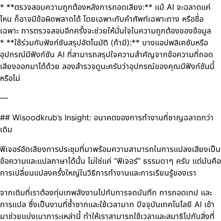
* **ตรวจสอบความถูกต้องหลังการถอดเสียง:** แม้ AI จะฉลาดแค่
ไหน ก็อาจมีข้อผิดพลาดได้ โดยเฉพาะกับคำศัพท์เฉพาะทาง หรือชื่อ
เฉพาะ การตรวจสอบอีกครั้งจะช่วยให้มั่นใจในความถูกต้องของข้อมูล
* **ใช้ร่วมกับฟังก์ชันสรุปอัตโนมัติ (ถ้ามี):** บางแอปพลิเคชันหรือ
อุปกรณ์มีฟังก์ชัน AI ที่สามารถสรุปใจความสำคัญจากข้อความที่ถอด
เสียงออกมาได้ด้วย ลองสำรวจดูนะครับว่าอุปกรณ์ของคุณมีฟังก์ชันนี้
หรือไม่
—
## Wisoodkrub’s Insight: อนาคตของการทำงานที่ชาญฉลาดกว่า
เดิม
ฟีเจอร์อัดเสียงการประชุมที่มาพร้อมความสามารถในการแปลงเสียงเป็น
ข้อความและแปลภาษาได้นั้น ไม่ใช่แค่ “ฟีเจอร์” ธรรมดาๆ ครับ แต่มันคือ
การเปลี่ยนแปลงครั้งใหญ่ในวิธีการทำงานและการเรียนรู้ของเรา
จากเดิมที่เราต้องทุ่มเทพลังงานไปกับการจดบันทึก การถอดเทป และ
การแปล ซึ่งเป็นงานที่ซ้ำซากและใช้เวลามาก ปัจจุบันเทคโนโลยี AI เข้า
มาช่วยแบ่งเบาภาระเหล่านี้ ทำให้เราสามารถใช้เวลาและสมาธิไปกับสิ่งที่