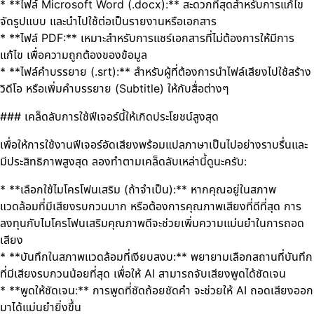
* **ไฟล์ Microsoft Word (.docx):** สะดวกที่สุดสำหรับการแก้ไข
จัดรูปแบบ และนำไปใช้ต่อเป็นรายงานหรือเอกสาร
* **ไฟล์ PDF:** เหมาะสำหรับการแชร์เอกสารที่ไม่ต้องการให้มีการ
แก้ไข เพื่อความถูกต้องของข้อมูล
* **ไฟล์คำบรรยาย (.srt):** สำหรับผู้ที่ต้องการนำไฟล์เสียงไปใช้สร้าง
วิดีโอ หรือเพิ่มคำบรรยาย (Subtitle) ให้กับสื่อต่างๆ
### เคล็ดลับการใช้ฟีเจอร์นี้ให้เกิดประโยชน์สูงสุด
เพื่อให้การใช้งานฟีเจอร์อัดเสียงพร้อมแปลภาษาเป็นไปอย่างราบรื่นและ
มีประสิทธิภาพสูงสุด ลองทำตามเคล็ดลับเหล่านี้ดูนะครับ:
* **เลือกใช้ไมโครโฟนเสริม (ถ้าจำเป็น):** หากคุณอยู่ในสภาพ
แวดล้อมที่มีเสียงรบกวนมาก หรือต้องการคุณภาพเสียงที่ดีที่สุด การ
ลงทุนกับไมโครโฟนเสริมคุณภาพดีจะช่วยเพิ่มความแม่นยำในการถอด
เสียง
* **บันทึกในสภาพแวดล้อมที่เงียบสงบ:** พยายามเลือกสถานที่บันทึก
ที่มีเสียงรบกวนน้อยที่สุด เพื่อให้ AI สามารถจับเสียงพูดได้ชัดเจน
* **พูดให้ชัดเจน:** การพูดที่ชัดถ้อยชัดคำ จะช่วยให้ AI ถอดเสียงออก
มาได้แม่นยำยิ่งขึ้น